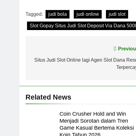
Tagged:
judi bola
judi online
judi slot
Slot Gopay Situs Judi Slot Deposit Via Dana 50
Post
Previou
navigation
Situs Judi Slot Online lagi Agen Slot Dana Res
Terperca
Related News
Coin Crusher Hold and Win
Menjadi Sorotan dalam Tren
Game Kasual Bertema Koleksi
Koin Tahun 2026