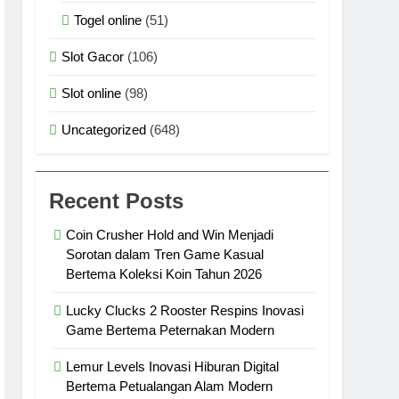
Togel online
(51)
Slot Gacor
(106)
ema Koleksi Koin Tahun 2026
Slot online
(98)
Uncategorized
(648)
l Fantasi dan Teknologi Interaktif
Recent Posts
Coin Crusher Hold and Win Menjadi
Tiongkok dan Teknologi Interaktif 2026
Sorotan dalam Tren Game Kasual
Bertema Koleksi Koin Tahun 2026
 2026
Lucky Clucks 2 Rooster Respins Inovasi
Game Bertema Peternakan Modern
n 2026
Lemur Levels Inovasi Hiburan Digital
Bertema Petualangan Alam Modern