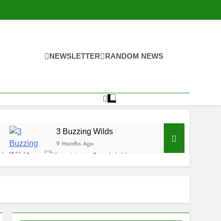
NEWSLETTER
RANDOM NEWS
3 Buzzing Wilds
9 Months Ago
Kraken 2
Crank It Up
9 Months Ago
sters
Lady Godiva
9 Months Ago
he Dead
Fishin Reels
9 Months Ago