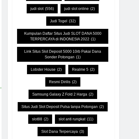
judi slot
(556)
judi slot online
(2)
Judi Togel
(32)
Kumpulan Daftar Situs Judi SLOT DANA 5000
TERPERCAYA di INDONESIA 2022
(1)
Link Situs Slot Deposit 5000 10rb Pakai Dana
Sonder Potongan
(1)
Lobster House
(2)
Realme 5
(2)
Resmi Dirilis
(2)
Samsung Galaxy Z Fold 2 Harga
(2)
Situs Judi Slot Deposit Pulsa tanpa Potongan
(2)
slot88
(2)
slot anti rungkat
(11)
Slot Dana Terpercaya
(3)