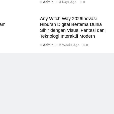
Admin
3 Days Ago
0
Any Witch Way 2026Inovasi
lam
Hiburan Digital Bertema Dunia
Sihir dengan Visual Fantasi dan
Teknologi Interaktif Modern
Admin
2 Weeks Ago
0