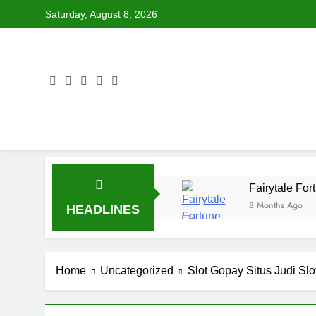
Skip
Saturday, August 8, 2026
to
content
Fairytale For
8 Months Ago
HEADLINES
Heart of Rio
9 Months Ago
Fire 88
Home
Uncategorized
Slot Gopay Situs Judi Sl
9 Months Ago
Sky Bounty
9 Months Ago