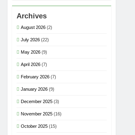
Archives
August 2026
(2)
July 2026
(22)
May 2026
(9)
April 2026
(7)
February 2026
(7)
January 2026
(9)
December 2025
(3)
November 2025
(16)
October 2025
(15)