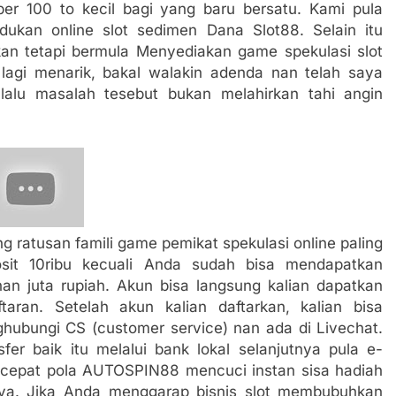
 100 to kecil bagi yang baru bersatu. Kami pula
Beasts
ukan online slot sedimen Dana Slot88. Selain itu
an tetapi bermula Menyediakan game spekulasi slot
 Hold and Win Menjadi Sorotan dalam Tren Game Kasual Bert
lagi menarik, bakal walakin adenda nan telah saya
i lalu masalah tesebut bukan melahirkan tahi angin
 2 Rooster Respins Inovasi Game Bertema Peternakan Modern
 Inovasi Hiburan Digital Bertema Petualangan Alam Modern
 2026Inovasi Hiburan Digital Bertema Dunia Sihir dengan Visua
 ratusan famili game pemikat spekulasi online paling
tle of the Nian Evolusi Hiburan Digital dengan Kisah Mitologi 
sit 10ribu kecuali Anda sudah bisa mendapatkan
n juta rupiah. Akun bisa langsung kalian dapatkan
Locos Menjadi Inspirasi Baru dalam Tren Hiburan Digital Tahun
ran. Setelah akun kalian daftarkan, kalian bisa
ubungi CS (customer service) nan ada di Livechat.
z Menjadi Sorotan dalam Perkembangan Hiburan Digital Tahu
er baik itu melalui bank lokal selanjutnya pula e-
a cepat pola AUTOSPIN88 mencuci instan sisa hadiah
jadi Tren Baru dalam Hiburan Digital Modern Tahun 2026
ya. Jika Anda menggarap bisnis slot membubuhkan