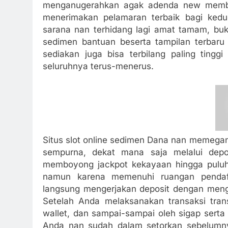
menganugerahkan agak adenda new member
Four Divine 
menerimakan pelamaran terbaik bagi kedud
1 Year Ago
sarana nan terhidang lagi amat tamam, buk
Coin Crusher
sedimen bantuan beserta tampilan terbaru 
3 Days Ago
sediakan juga bisa terbilang paling tingg
Lucky Clucks
seluruhnya terus-menerus.
3 Days Ago
Lemur Levels
2 Weeks Ago
Any Witch Way
Modern
2 Weeks Ago
Situs slot online sedimen Dana nan memegang
Legendary Bat
sempurna, dekat mana saja melalui depo
2 Weeks Ago
memboyong jackpot kekayaan hingga puluha
Los Muertos 
namun karena memenuhi ruangan pendafta
2 Weeks Ago
langsung mengerjakan deposit dengan mengh
Samurai Wild
Setelah Anda melaksanakan transaksi transf
2 Weeks Ago
wallet, dan sampai-sampai oleh sigap sert
Glow Dig Men
Anda nan sudah dalam setorkan sebelumn