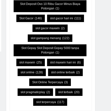
Slot Deposit Ovo 10 Ribu Gacor Minus Biaya
Potongan
(1)
Slot Gacor
(146)
slot gacor hari ini
(111)
slot gacor maxwin
(2)
slot gampang menang
(122)
Slot Gopay Slot Deposit Gopay 5000 tanpa
Potongan
(1)
slot maxwin
(25)
slot maxwin hari ini
(6)
slot online
(128)
slot online terbaik
(2)
Slot Online Terpercaya
(3)
slot pragmaticplay
(2)
slot terbaik
(20)
slot terpercaya
(117)