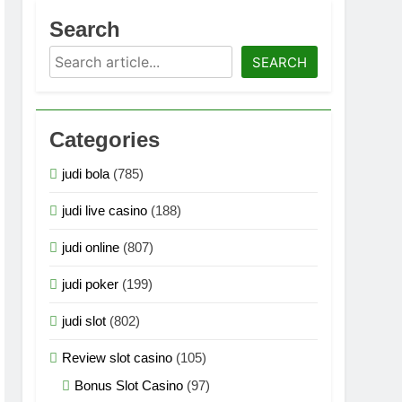
Pig
Irish Crown
Search
10 Months Ago
Search
Kingdom
Secret City Gold
SEARCH
Ago
10 Months Ago
ltiplier Megaways
o
Categories
 Cash XL
Alien Invaders
hs Ago
10 Months Ago
judi bola
(785)
i
Chicken Drop
judi live casino
(188)
Ago
11 Months Ago
x
Pirate Golden Age
judi online
(807)
go
11 Months Ago
judi poker
(199)
Jurassic Kingdom
11 Months Ago
judi slot
(802)
bster House
Months Ago
Review slot casino
(105)
lympus Origins
Bonus Slot Casino
(97)