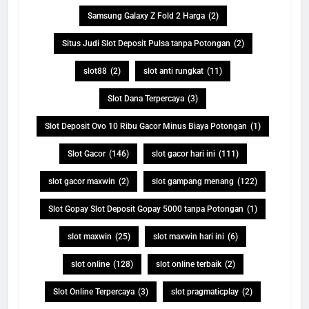
Samsung Galaxy Z Fold 2 Harga
(2)
Situs Judi Slot Deposit Pulsa tanpa Potongan
(2)
slot88
(2)
slot anti rungkat
(11)
Slot Dana Terpercaya
(3)
Slot Deposit Ovo 10 Ribu Gacor Minus Biaya Potongan
(1)
Slot Gacor
(146)
slot gacor hari ini
(111)
slot gacor maxwin
(2)
slot gampang menang
(122)
Slot Gopay Slot Deposit Gopay 5000 tanpa Potongan
(1)
slot maxwin
(25)
slot maxwin hari ini
(6)
slot online
(128)
slot online terbaik
(2)
Slot Online Terpercaya
(3)
slot pragmaticplay
(2)