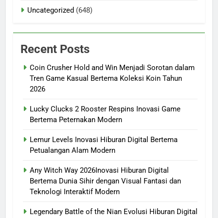
Uncategorized
(648)
Recent Posts
Coin Crusher Hold and Win Menjadi Sorotan dalam
Tren Game Kasual Bertema Koleksi Koin Tahun
2026
Lucky Clucks 2 Rooster Respins Inovasi Game
Bertema Peternakan Modern
Lemur Levels Inovasi Hiburan Digital Bertema
Petualangan Alam Modern
Any Witch Way 2026Inovasi Hiburan Digital
Bertema Dunia Sihir dengan Visual Fantasi dan
Teknologi Interaktif Modern
Legendary Battle of the Nian Evolusi Hiburan Digital