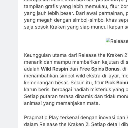
Four Divine 
tampilan grafis yang lebih memukau, fitur b
1 Year Ago
yang jauh lebih besar. Dari awal permainan,
yang megah dengan simbol-simbol khas sepert
Coin Crusher
saja sosok Kraken yang siap muncul kapan s
3 Days Ago
Lucky Clucks
3 Days Ago
Lemur Levels
Keunggulan utama dari Release the Kraken 2 
2 Weeks Ago
menarik dan mampu memberikan kejutan di set
Any Witch Way
Modern
adalah
Wild Respin
dan
Free Spins Bonus
, d
2 Weeks Ago
menambahkan simbol wild ekstra di layar, m
Legendary Bat
kemenangan besar. Selain itu, fitur
Pick Bon
2 Weeks Ago
karun berisi berbagai hadiah misterius yang
Los Muertos 
Setiap putaran terasa dinamis dan tidak mon
animasi yang memanjakan mata.
2 Weeks Ago
Samurai Wild
Pragmatic Play terkenal dengan inovasi dan kua
2 Weeks Ago
dalam Release the Kraken 2. Setiap detail di
Glow Dig Men