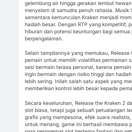
gelembung air hingga gerakan lembut hewan
2 Weeks Ago
menyelam di samudra penuh rahasia. Musik 
Aztec Shama
sementara kemunculan Kraken menjadi mome
2 Weeks Ago
hadiah besar. Dengan RTP yang kompetitif,
6 Tokens of 
hiburan dan potensi keuntungan bagi semua
2 Weeks Ago
berpengalaman.
Selain tampilannya yang memukau, Release 
pemain untuk memilih volatilitas permainan s
sesi bermain terasa personal, karena pema
ingin bermain dengan risiko tinggi dan hadia
lebih sering. Inilah salah satu aspek yang m
memberikan kontrol lebih besar kepada pem
Secara keseluruhan, Release the Kraken 2 d
slot biasa, tetapi juga sebuah petualangan l
grafis yang mempesona, efek suara realistis
untuk menang, game ini berhasil membawa pe
para penggemar slot bertema fantasi dan pe