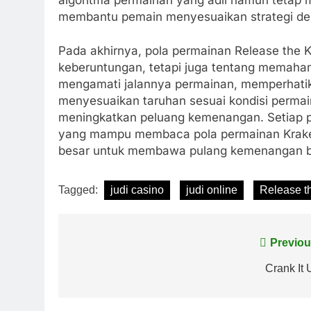
membantu pemain menyesuaikan strategi deng
Pada akhirnya, pola permainan Release the 
keberuntungan, tetapi juga tentang memahami 
mengamati jalannya permainan, memperhatikan
menyesuaikan taruhan sesuai kondisi permai
meningkatkan peluang kemenangan. Setiap p
yang mampu membaca pola permainan Kraken
besar untuk membawa pulang kemenangan bes
Tagged:
judi casino
judi online
Release t
Post
Previou
navigation
Crank It 