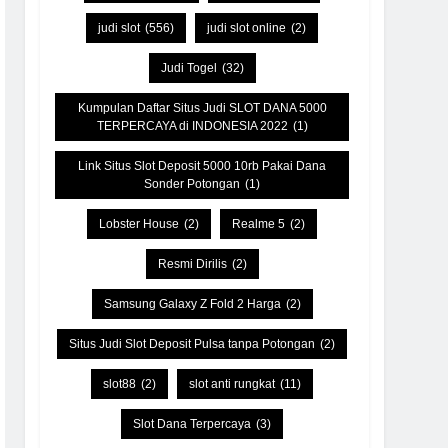
judi slot
(556)
judi slot online
(2)
Judi Togel
(32)
Kumpulan Daftar Situs Judi SLOT DANA 5000
TERPERCAYA di INDONESIA 2022
(1)
Link Situs Slot Deposit 5000 10rb Pakai Dana
Sonder Potongan
(1)
Lobster House
(2)
Realme 5
(2)
Resmi Dirilis
(2)
Samsung Galaxy Z Fold 2 Harga
(2)
Situs Judi Slot Deposit Pulsa tanpa Potongan
(2)
slot88
(2)
slot anti rungkat
(11)
Slot Dana Terpercaya
(3)