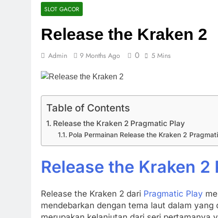
Bingo Mania
SLOT GACOR
9 Months Ago
Release the Kraken 2
Resurrecting
10 Months Ago
0
Admin
9 Months Ago
5 Mins
5 Lions Rebo
10 Months Ago
Big Juan
10 Months Ago
Table of Contents
Knight Hot S
10 Months Ago
Release the Kraken 2 Pragmatic Play
Rainbow Gol
Pola Permainan Release the Kraken 2 Pragmati
11 Months Ago
Dwarven Gol
Release the Kraken 2 
11 Months Ago
Lobster Hou
11 Months Ago
Release the Kraken 2 dari
Pragmatic Play
men
Majestic Tre
mendebarkan dengan tema laut dalam yang d
11 Months Ago
merupakan kelanjutan dari seri pertamanya y