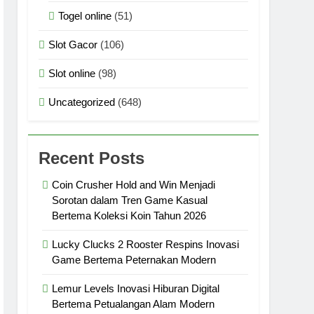
Togel online
(51)
Slot Gacor
(106)
ema Koleksi Koin Tahun 2026
Slot online
(98)
Uncategorized
(648)
l Fantasi dan Teknologi Interaktif
Recent Posts
Coin Crusher Hold and Win Menjadi
Tiongkok dan Teknologi Interaktif 2026
Sorotan dalam Tren Game Kasual
Bertema Koleksi Koin Tahun 2026
 2026
Lucky Clucks 2 Rooster Respins Inovasi
Game Bertema Peternakan Modern
n 2026
Lemur Levels Inovasi Hiburan Digital
Bertema Petualangan Alam Modern