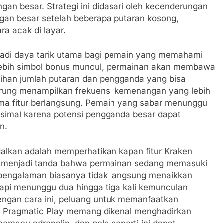
gan besar. Strategi ini didasari oleh kecenderungan
an besar setelah beberapa putaran kosong,
ra acak di layar.
jadi daya tarik utama bagi pemain yang memahami
 lebih simbol bonus muncul, permainan akan membawa
lihan jumlah putaran dan pengganda yang bisa
derung menampilkan frekuensi kemenangan yang lebih
elama fitur berlangsung. Pemain yang sabar menunggu
ksimal karena potensi pengganda besar dapat
n.
dalkan adalah memperhatikan kapan fitur Kraken
kali menjadi tanda bahwa permainan sedang memasuki
pengalaman biasanya tidak langsung menaikkan
tetapi menunggu dua hingga tiga kali kemunculan
engan cara ini, peluang untuk memanfaatkan
. Pragmatic Play memang dikenal menghadirkan
emacu adrenalin, dan pola seperti ini dapat