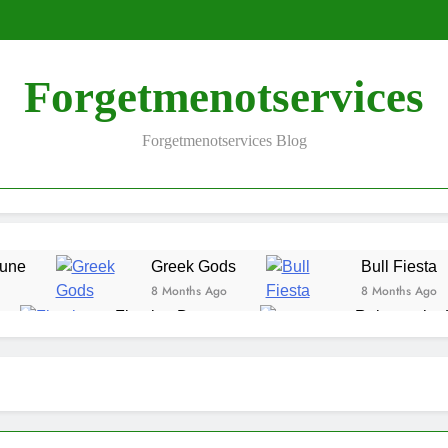
Forgetmenotservices
Forgetmenotservices Blog
tune
Greek Gods
Bull Fiesta
8 Months Ago
8 Months Ago
Floating Dragon
Release the 
9 Months Ago
9 Months Ago
Angel vs Sinner
Candy Jar Clu
9 Months Ago
9 Months Ago
Rise of Samurai 4
Return of t
9 Months Ago
9 Months Ago