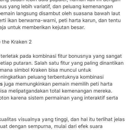
Beasts
onus yang lebih variatif, dan peluang kemenangan
 pemain langsung disambut oleh suasana bawah laut
i ikan berwarna-warni, peti harta karun, dan tentu
 Hold and Win Menjadi Sorotan dalam Tren Game Kasual Bert
aja untuk memberikan kejutan besar.
 2 Rooster Respins Inovasi Game Bertema Peternakan Modern
 Inovasi Hiburan Digital Bertema Petualangan Alam Modern
terletak pada kombinasi fitur bonusnya yang sangat
iap putaran. Salah satu fitur yang paling dinantikan
 2026Inovasi Hiburan Digital Bertema Dunia Sihir dengan Visua
i mana simbol Kraken bisa muncul untuk
eningkatkan peluang terbentuknya kombinasi
tle of the Nian Evolusi Hiburan Digital dengan Kisah Mitologi 
us
juga memungkinkan pemain memilih peti harta
 bisa melipatgandakan total kemenangan mereka.
Locos Menjadi Inspirasi Baru dalam Tren Hiburan Digital Tahun
oton karena sistem permainan yang interaktif serta
z Menjadi Sorotan dalam Perkembangan Hiburan Digital Tahu
litas visualnya yang tinggi, dan hal itu terlihat jelas
buat dengan sempurna, mulai dari efek suara
jadi Tren Baru dalam Hiburan Digital Modern Tahun 2026