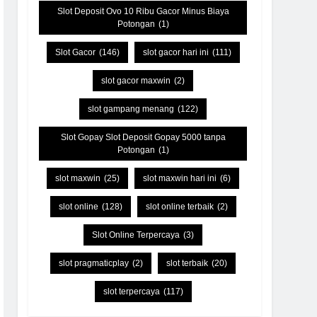
Slot Deposit Ovo 10 Ribu Gacor Minus Biaya
Potongan
(1)
Slot Gacor
(146)
slot gacor hari ini
(111)
slot gacor maxwin
(2)
slot gampang menang
(122)
Slot Gopay Slot Deposit Gopay 5000 tanpa
Potongan
(1)
slot maxwin
(25)
slot maxwin hari ini
(6)
slot online
(128)
slot online terbaik
(2)
Slot Online Terpercaya
(3)
slot pragmaticplay
(2)
slot terbaik
(20)
slot terpercaya
(117)