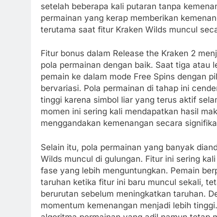
setelah beberapa kali putaran tanpa kemenan
permainan yang kerap memberikan kemenang
terutama saat fitur Kraken Wilds muncul seca
Fitur bonus dalam Release the Kraken 2 men
pola permainan dengan baik. Saat tiga atau
pemain ke dalam mode Free Spins dengan pi
bervariasi. Pola permainan di tahap ini cen
tinggi karena simbol liar yang terus aktif s
momen ini sering kali mendapatkan hasil ma
menggandakan kemenangan secara signifika
Selain itu, pola permainan yang banyak dian
Wilds muncul di gulungan. Fitur ini sering 
fase yang lebih menguntungkan. Pemain ber
taruhan ketika fitur ini baru muncul sekali, 
berurutan sebelum meningkatkan taruhan. D
momentum kemenangan menjadi lebih tinggi
algoritma permainan yang adil namun tetap m