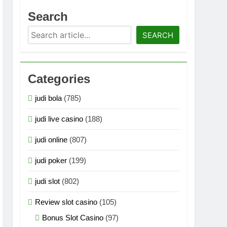
Pig
Irish Crown
Search
10 Months Ago
Search
Kingdom
Secret City Gold
SEARCH
Ago
10 Months Ago
ltiplier Megaways
o
Categories
 Cash XL
Alien Invaders
hs Ago
10 Months Ago
judi bola
(785)
i
Chicken Drop
judi live casino
(188)
Ago
10 Months Ago
x
Pirate Golden Age
judi online
(807)
go
11 Months Ago
judi poker
(199)
Jurassic Kingdom
11 Months Ago
judi slot
(802)
bster House
Months Ago
Review slot casino
(105)
lympus Origins
Bonus Slot Casino
(97)