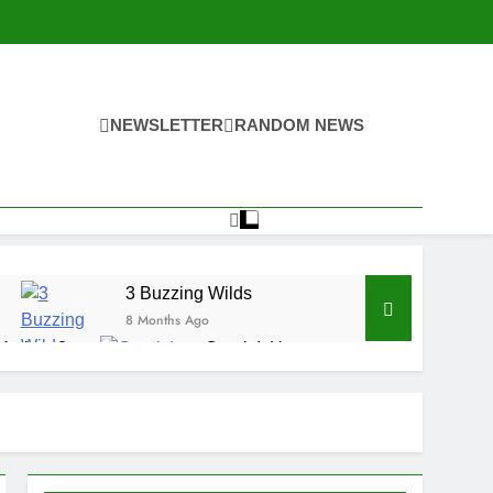
NEWSLETTER
RANDOM NEWS
3 Buzzing Wilds
8 Months Ago
Kraken 2
Crank It Up
9 Months Ago
sters
Lady Godiva
9 Months Ago
he Dead
Fishin Reels
9 Months Ago