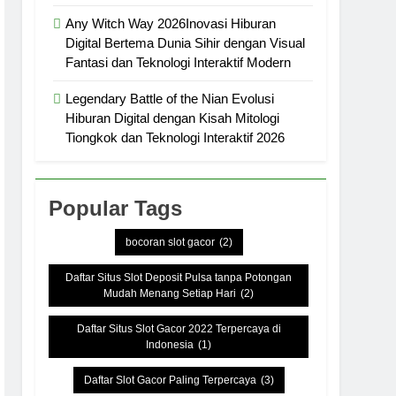
Any Witch Way 2026Inovasi Hiburan
Digital Bertema Dunia Sihir dengan Visual
Fantasi dan Teknologi Interaktif Modern
uh Misteri
Legendary Battle of the Nian Evolusi
Hiburan Digital dengan Kisah Mitologi
Tiongkok dan Teknologi Interaktif 2026
Popular Tags
bocoran slot gacor
(2)
Daftar Situs Slot Deposit Pulsa tanpa Potongan
Mudah Menang Setiap Hari
(2)
Daftar Situs Slot Gacor 2022 Terpercaya di
Indonesia
(1)
Daftar Slot Gacor Paling Terpercaya
(3)