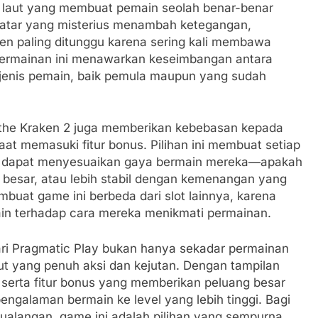
 laut yang membuat pemain seolah benar-benar
latar yang misterius menambah ketegangan,
ns Megaways Menjadi Hiburan Digital Modern
n paling ditunggu karena sering kali membawa
 permainan ini menawarkan keseimbangan antara
Gold Mystery Joker Hadir dengan Konsep Petualangan yang Pen
 jenis pemain, baik pemula maupun yang sudah
the Kraken 2 juga memberikan kebebasan kepada
aat memasuki fitur bonus. Pilihan ini membuat setiap
in dapat menyesuaikan gaya bermain mereka—apakah
h besar, atau lebih stabil dengan kemenangan yang
embuat game ini berbeda dari slot lainnya, karena
ain terhadap cara mereka menikmati permainan.
ari Pragmatic Play bukan hanya sekadar permainan
aut yang penuh aksi dan kejutan. Dengan tampilan
, serta fitur bonus yang memberikan peluang besar
ngalaman bermain ke level yang lebih tinggi. Bagi
tualangan, game ini adalah pilihan yang sempurna