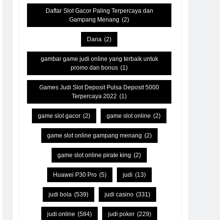
Daftar Slot Gacor Paling Terpercaya dan
Gampang Menang
(2)
Dana
(2)
gambar game judi online yang terbaik untuk
promo dan bonus
(1)
Games Judi Slot Deposit Pulsa Deposit 5000
Terpercaya 2022
(1)
game slot gacor
(2)
game slot online
(2)
game slot online gampang menang
(2)
game slot online pirate king
(2)
Huawei P30 Pro
(5)
judi
(13)
judi bola
(539)
judi casino
(331)
judi online
(584)
judi poker
(229)