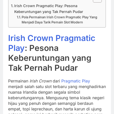
Irish Crown Pragmatic Play: Pesona
Keberuntungan yang Tak Pernah Pudar
Pola Permainan Irish Crown Pragmatic Play Yang
Menjadi Daya Tarik Pemain Slot Modern
Irish Crown Pragmatic
Play
: Pesona
Keberuntungan yang
Tak Pernah Pudar
Permainan
Irish Crown
dari
Pragmatic Play
menjadi salah satu slot terbaru yang menghadirkan
nuansa Irlandia dengan segala simbol
keberuntungannya. Mengusung tema klasik negeri
hijau yang penuh dengan semanggi berdaun
empat, topi leprechaun, dan harta karun di ujung