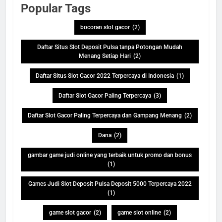
Popular Tags
bocoran slot gacor
(2)
Daftar Situs Slot Deposit Pulsa tanpa Potongan Mudah
Menang Setiap Hari
(2)
Daftar Situs Slot Gacor 2022 Terpercaya di Indonesia
(1)
Daftar Slot Gacor Paling Terpercaya
(3)
Daftar Slot Gacor Paling Terpercaya dan Gampang Menang
(2)
Dana
(2)
gambar game judi online yang terbaik untuk promo dan bonus
(1)
Games Judi Slot Deposit Pulsa Deposit 5000 Terpercaya 2022
(1)
game slot gacor
(2)
game slot online
(2)