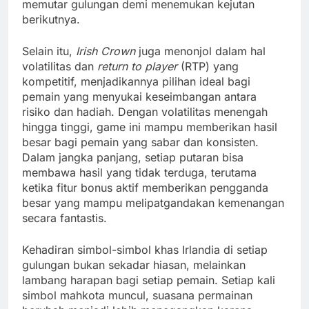
memutar gulungan demi menemukan kejutan
berikutnya.
Selain itu,
Irish Crown
juga menonjol dalam hal
volatilitas dan
return to player
(RTP) yang
kompetitif, menjadikannya pilihan ideal bagi
pemain yang menyukai keseimbangan antara
risiko dan hadiah. Dengan volatilitas menengah
hingga tinggi, game ini mampu memberikan hasil
besar bagi pemain yang sabar dan konsisten.
Dalam jangka panjang, setiap putaran bisa
membawa hasil yang tidak terduga, terutama
ketika fitur bonus aktif memberikan pengganda
besar yang mampu melipatgandakan kemenangan
secara fantastis.
Kehadiran simbol-simbol khas Irlandia di setiap
gulungan bukan sekadar hiasan, melainkan
lambang harapan bagi setiap pemain. Setiap kali
simbol mahkota muncul, suasana permainan