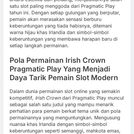
satu slot paling menggoda dari Pragmatic Play
tahun ini. Dengan setiap gulungan yang berputar,
pemain akan merasakan sensasi berburu
keberuntungan yang tiada habisnya, ditemani
warna hijau khas Irlandia dan simbol-simbol
keberuntungan yang membawa harapan baru di
setiap langkah permainan.
Pola Permainan Irish Crown
Pragmatic Play Yang Menjadi
Daya Tarik Pemain Slot Modern
Dalam dunia permainan slot online yang semakin
kompetitif,
Irish Crown
dari Pragmatic Play muncul
sebagai salah satu judul yang mampu menarik
perhatian para pemain berkat tema unik dan pola
permainannya yang menguntungkan. Mengusung
nuansa khas Irlandia dengan simbol-simbol
keberuntungan seperti semanggi, mahkota emas,