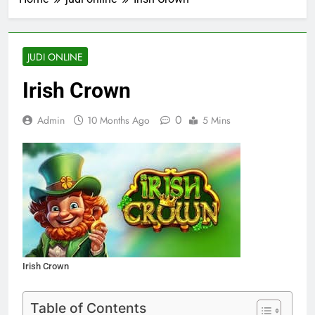
JUDI ONLINE
Irish Crown
0
Admin
10 Months Ago
5 Mins
Irish Crown
Table of Contents