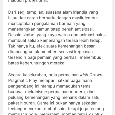
maupun profesional.
Dari segi tampilan, suasana alam Irlandia yang
hijau dan cerah berpadu dengan musik lembut
menciptakan pengalaman bermain yang
menenangkan namun tetap penuh antisipasi.
Desain simbol yang kaya warna dan animasi halus
membuat setiap kemenangan terasa lebih hidup.
Tak hanya itu, efek suara kemenangan besar
dirancang untuk memberi sensasi kepuasan
tersendiri bagi pemain yang berhasil menembus
batas keberuntungan mereka.
Secara keseluruhan, pola permainan
Irish Crown
Pragmatic Play memperlihatkan bagaimana
pengembang ini mampu memadukan tema
budaya, mekanisme permainan modern, dan
peluang kemenangan yang menarik dalam satu
paket hiburan. Game ini bukan hanya sekadar
tentang menekan tombol spin, tetapi juga tentang
membaca pola, memahami momen terbaik untuk