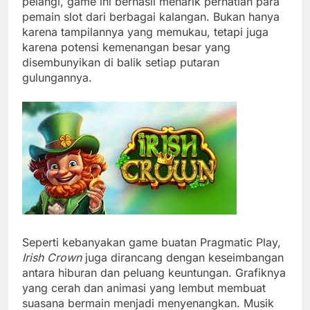
pelangi, game ini berhasil menarik perhatian para
pemain slot dari berbagai kalangan. Bukan hanya
karena tampilannya yang memukau, tetapi juga
karena potensi kemenangan besar yang
disembunyikan di balik setiap putaran
gulungannya.
Seperti kebanyakan game buatan Pragmatic Play,
Irish Crown
juga dirancang dengan keseimbangan
antara hiburan dan peluang keuntungan. Grafiknya
yang cerah dan animasi yang lembut membuat
suasana bermain menjadi menyenangkan. Musik