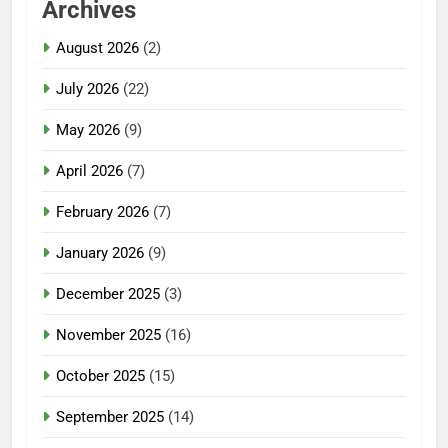
Archives
August 2026
(2)
July 2026
(22)
May 2026
(9)
April 2026
(7)
February 2026
(7)
January 2026
(9)
December 2025
(3)
November 2025
(16)
October 2025
(15)
September 2025
(14)