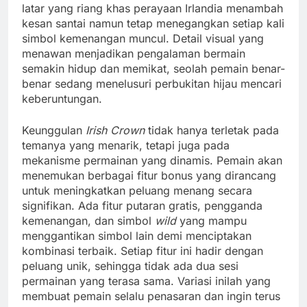
latar yang riang khas perayaan Irlandia menambah
kesan santai namun tetap menegangkan setiap kali
simbol kemenangan muncul. Detail visual yang
menawan menjadikan pengalaman bermain
semakin hidup dan memikat, seolah pemain benar-
benar sedang menelusuri perbukitan hijau mencari
keberuntungan.
Keunggulan
Irish Crown
tidak hanya terletak pada
temanya yang menarik, tetapi juga pada
mekanisme permainan yang dinamis. Pemain akan
menemukan berbagai fitur bonus yang dirancang
untuk meningkatkan peluang menang secara
signifikan. Ada fitur putaran gratis, pengganda
kemenangan, dan simbol
wild
yang mampu
menggantikan simbol lain demi menciptakan
kombinasi terbaik. Setiap fitur ini hadir dengan
peluang unik, sehingga tidak ada dua sesi
permainan yang terasa sama. Variasi inilah yang
membuat pemain selalu penasaran dan ingin terus