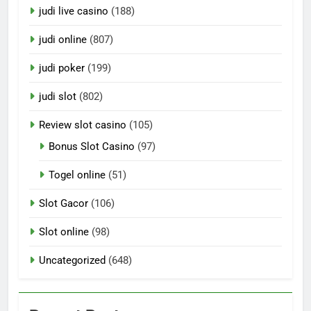
judi live casino
(188)
judi online
(807)
judi poker
(199)
judi slot
(802)
Review slot casino
(105)
Bonus Slot Casino
(97)
Togel online
(51)
Slot Gacor
(106)
Slot online
(98)
Uncategorized
(648)