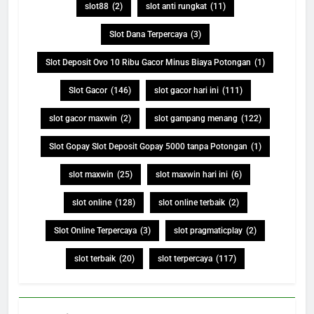
slot88
(2)
slot anti rungkat
(11)
Slot Dana Terpercaya
(3)
Slot Deposit Ovo 10 Ribu Gacor Minus Biaya Potongan
(1)
Slot Gacor
(146)
slot gacor hari ini
(111)
slot gacor maxwin
(2)
slot gampang menang
(122)
Slot Gopay Slot Deposit Gopay 5000 tanpa Potongan
(1)
slot maxwin
(25)
slot maxwin hari ini
(6)
slot online
(128)
slot online terbaik
(2)
Slot Online Terpercaya
(3)
slot pragmaticplay
(2)
slot terbaik
(20)
slot terpercaya
(117)