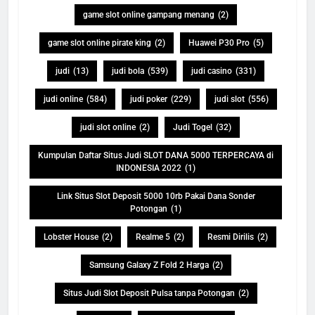
game slot online gampang menang
(2)
game slot online pirate king
(2)
Huawei P30 Pro
(5)
judi
(13)
judi bola
(539)
judi casino
(331)
judi online
(584)
judi poker
(229)
judi slot
(556)
judi slot online
(2)
Judi Togel
(32)
Kumpulan Daftar Situs Judi SLOT DANA 5000 TERPERCAYA di
INDONESIA 2022
(1)
Link Situs Slot Deposit 5000 10rb Pakai Dana Sonder
Potongan
(1)
Lobster House
(2)
Realme 5
(2)
Resmi Dirilis
(2)
Samsung Galaxy Z Fold 2 Harga
(2)
Situs Judi Slot Deposit Pulsa tanpa Potongan
(2)