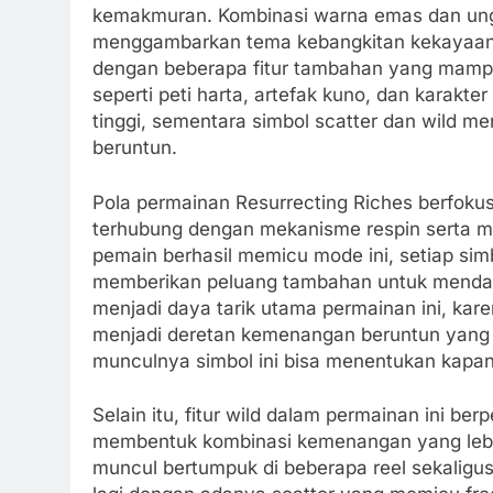
kemakmuran. Kombinasi warna emas dan un
menggambarkan tema kebangkitan kekayaan. 
dengan beberapa fitur tambahan yang mam
seperti peti harta, artefak kuno, dan karakter
tinggi, sementara simbol scatter dan wild
beruntun.
Pola permainan Resurrecting Riches berfoku
terhubung dengan mekanisme respin serta mo
pemain berhasil memicu mode ini, setiap simb
memberikan peluang tambahan untuk mendap
menjadi daya tarik utama permainan ini, ka
menjadi deretan kemenangan beruntun yang
munculnya simbol ini bisa menentukan kapan
Selain itu, fitur wild dalam permainan ini be
membentuk kombinasi kemenangan yang lebih 
muncul bertumpuk di beberapa reel sekalig