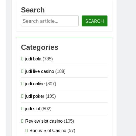
Pig
Irish Crown
Search
10 Months Ago
Search
Kingdom
Secret City Gold
SEARCH
Ago
10 Months Ago
ltiplier Megaways
o
Categories
 Cash XL
Alien Invaders
hs Ago
10 Months Ago
judi bola
(785)
i
Chicken Drop
judi live casino
(188)
Ago
10 Months Ago
x
Pirate Golden Age
judi online
(807)
go
11 Months Ago
judi poker
(199)
Jurassic Kingdom
11 Months Ago
judi slot
(802)
bster House
Months Ago
Review slot casino
(105)
lympus Origins
Bonus Slot Casino
(97)