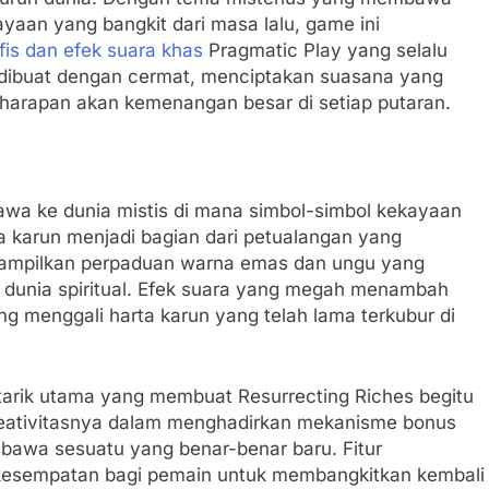
Beasts
yaan yang bangkit dari masa lalu, game ini
fis dan efek suara khas
Pragmatic Play yang selalu
 dibuat dengan cermat, menciptakan suasana yang
 Hold and Win Menjadi Sorotan dalam Tren Game Kasual Bert
harapan akan kemenangan besar di setiap putaran.
 2 Rooster Respins Inovasi Game Bertema Peternakan Modern
 Inovasi Hiburan Digital Bertema Petualangan Alam Modern
awa ke dunia mistis di mana simbol-simbol kekayaan
ta karun menjadi bagian dari petualangan yang
 2026Inovasi Hiburan Digital Bertema Dunia Sihir dengan Visua
nampilkan perpaduan warna emas dan ungu yang
dunia spiritual. Efek suara yang megah menambah
tle of the Nian Evolusi Hiburan Digital dengan Kisah Mitologi 
g menggali harta karun yang telah lama terkubur di
Locos Menjadi Inspirasi Baru dalam Tren Hiburan Digital Tahun
a tarik utama yang membuat Resurrecting Riches begitu
z Menjadi Sorotan dalam Perkembangan Hiburan Digital Tahu
reativitasnya dalam menghadirkan mekanisme bonus
mbawa sesuatu yang benar-benar baru. Fitur
 kesempatan bagi pemain untuk membangkitkan kembali
jadi Tren Baru dalam Hiburan Digital Modern Tahun 2026