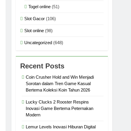
Togel online
(51)
Slot Gacor
(106)
ema Koleksi Koin Tahun 2026
Slot online
(98)
Uncategorized
(648)
l Fantasi dan Teknologi Interaktif
Recent Posts
Coin Crusher Hold and Win Menjadi
Tiongkok dan Teknologi Interaktif 2026
Sorotan dalam Tren Game Kasual
Bertema Koleksi Koin Tahun 2026
 2026
Lucky Clucks 2 Rooster Respins
Inovasi Game Bertema Peternakan
n 2026
Modern
Lemur Levels Inovasi Hiburan Digital