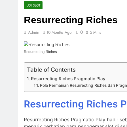
Bingo Mania
JUDI SLOT
9 Months Ago
Resurrecting Riches
Resurrecting
10 Months Ago
0
Admin
10 Months Ago
5 Mins
5 Lions Rebo
10 Months Ago
Big Juan
Resurrecting Riches
10 Months Ago
Knight Hot S
Table of Contents
10 Months Ago
Rainbow Gol
Resurrecting Riches Pragmatic Play
10 Months Ago
Pola Permainan Resurrecting Riches dari Pragm
Dwarven Gol
11 Months Ago
Resurrecting Riches P
Lobster Hou
11 Months Ago
Majestic Tre
Resurrecting Riches Pragmatic Play hadir se
11 Months Ago
menarik perhatian para penggemar slot di s