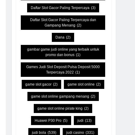
Daftar Slot Gacor Paling Terpercaya
(3)
Daftar Slot Gacor Paling Terpercaya dan
Gampang Menang
(2)
Dana
(2)
gambar game judi online yang terbaik untuk
promo dan bonus
(1)
Games Judi Slot Deposit Pulsa Deposit 5000
Terpercaya 2022
(1)
game slot gacor
(2)
game slot online
(2)
game slot online gampang menang
(2)
game slot online pirate king
(2)
Huawei P30 Pro
(5)
judi
(13)
judi bola
(539)
judi casino
(331)