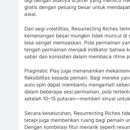
lagi dengan adanya scatter yang memicu fre
gratis dengan peluang besar untuk mendapatk
awal.
Dari segi volatilitas, Resurrecting Riches te
kemenangan besar mungkin tidak muncul di se
bisa sangat memuaskan. Pola permainan yang
tengah permainan menjadi indikator bahwa
sabar dan konsisten dalam membaca ritme 
Pragmatic Play juga menanamkan mekanisme 
fleksibilitas kepada pemain. Bagi mereka yang
auto spin dapat membantu mengamati seberap
dalam beberapa sesi permainan, pola tertent
setelah 10–15 putaran—memberi sinyal untuk
Secara keseluruhan, Resurrecting Riches ti
tetapi juga memberikan ruang bagi pemain u
Dengan kombinasi fitur menarik seperti resu