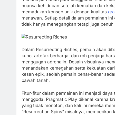
Four Divine 
nuansa kehidupan setelah kematian dan keka
1 Year Ago
memadukan konsep unik dengan kualitas
gra
menawan. Setiap detail dalam permainan ini
Coin Crusher
tidak hanya menegangkan tetapi juga penuh 
2 Days Ago
Lucky Clucks
2 Days Ago
Lemur Levels
Dalam Resurrecting Riches, pemain akan dib
2 Weeks Ago
kuno, artefak berharga, dan roh penjaga har
Any Witch Way
Modern
menggugah adrenalin. Desain visualnya me
2 Weeks Ago
menandakan kemegahan serta kekuatan dari 
Legendary Bat
kesan epik, seolah pemain benar-benar sedan
2 Weeks Ago
bawah tanah.
Los Muertos 
2 Weeks Ago
Fitur-fitur dalam permainan ini menjadi day
Samurai Wild
menggoda. Pragmatic Play dikenal karena k
yang tidak monoton, dan kali ini mereka me
2 Weeks Ago
“Resurrection Spins” misalnya, memberikan
Glow Dig Men