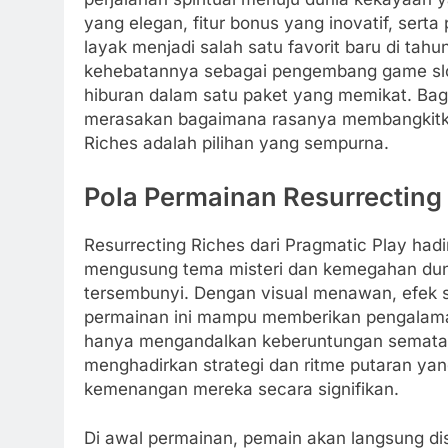
yang elegan, fitur bonus yang inovatif, sert
layak menjadi salah satu favorit baru di tah
kehebatannya sebagai pengembang game slo
hiburan dalam satu paket yang memikat. Bagi
merasakan bagaimana rasanya membangkitkan
Riches adalah pilihan yang sempurna.
Pola Permainan Resurrecting 
Resurrecting Riches dari Pragmatic Play hadi
mengusung tema misteri dan kemegahan du
tersembunyi. Dengan visual menawan, efek 
permainan ini mampu memberikan pengalama
hanya mengandalkan keberuntungan semata, 
menghadirkan strategi dan ritme putaran y
kemenangan mereka secara signifikan.
Di awal permainan, pemain akan langsung dis