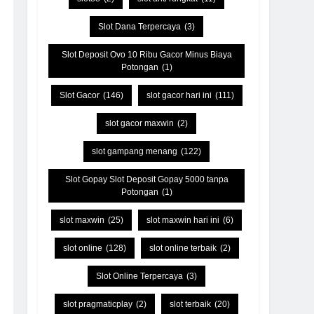
Slot Dana Terpercaya
(3)
Slot Deposit Ovo 10 Ribu Gacor Minus Biaya
Potongan
(1)
Slot Gacor
(146)
slot gacor hari ini
(111)
slot gacor maxwin
(2)
slot gampang menang
(122)
Slot Gopay Slot Deposit Gopay 5000 tanpa
Potongan
(1)
slot maxwin
(25)
slot maxwin hari ini
(6)
slot online
(128)
slot online terbaik
(2)
Slot Online Terpercaya
(3)
slot pragmaticplay
(2)
slot terbaik
(20)