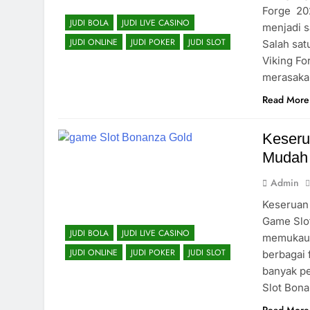
Forge 202
JUDI BOLA
JUDI LIVE CASINO
menjadi s
JUDI ONLINE
JUDI POKER
JUDI SLOT
Salah sat
Viking Fo
merasaka
Read More
Keseru
Mudah
Admin
Keseruan
Game Slot
JUDI BOLA
JUDI LIVE CASINO
memukau 
JUDI ONLINE
JUDI POKER
JUDI SLOT
berbagai 
banyak pe
Slot Bon