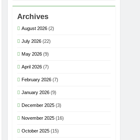
Archives
August 2026
(2)
July 2026
(22)
May 2026
(9)
April 2026
(7)
February 2026
(7)
January 2026
(9)
December 2025
(3)
November 2025
(16)
October 2025
(15)