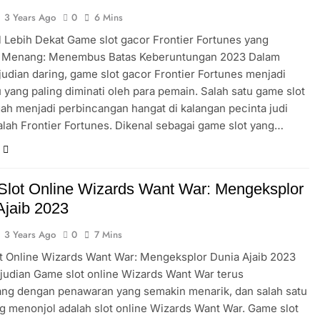
Beasts
3 Years Ago
0
6 Mins
Lebih Dekat Game slot gacor Frontier Fortunes yang
 Hold and Win Menjadi Sorotan dalam Tren Game Kasual Bert
Menang: Menembus Batas Keberuntungan 2023 Dalam
judian daring, game slot gacor Frontier Fortunes menjadi
 2 Rooster Respins Inovasi Game Bertema Peternakan Modern
u yang paling diminati oleh para pemain. Salah satu game slot
ah menjadi perbincangan hangat di kalangan pecinta judi
 Inovasi Hiburan Digital Bertema Petualangan Alam Modern
alah Frontier Fortunes. Dikenal sebagai game slot yang…
 2026Inovasi Hiburan Digital Bertema Dunia Sihir dengan Visua
lot Online Wizards Want War: Mengeksplor
tle of the Nian Evolusi Hiburan Digital dengan Kisah Mitologi 
Ajaib 2023
3 Years Ago
0
7 Mins
Locos Menjadi Inspirasi Baru dalam Tren Hiburan Digital Tahun
t Online Wizards Want War: Mengeksplor Dunia Ajaib 2023
judian Game slot online Wizards Want War terus
z Menjadi Sorotan dalam Perkembangan Hiburan Digital Tahu
ng dengan penawaran yang semakin menarik, dan salah satu
 menonjol adalah slot online Wizards Want War. Game slot
jadi Tren Baru dalam Hiburan Digital Modern Tahun 2026