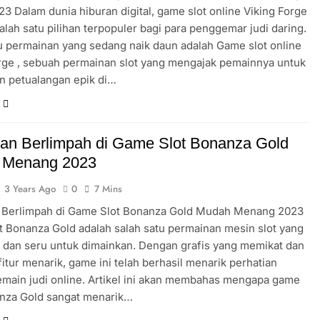
3 Dalam dunia hiburan digital, game slot online Viking Forge
alah satu pilihan terpopuler bagi para penggemar judi daring.
u permainan yang sedang naik daun adalah Game slot online
rge , sebuah permainan slot yang mengajak pemainnya untuk
n petualangan epik di…
an Berlimpah di Game Slot Bonanza Gold
 Menang 2023
3 Years Ago
0
7 Mins
 Berlimpah di Game Slot Bonanza Gold Mudah Menang 2023
 Bonanza Gold adalah salah satu permainan mesin slot yang
dan seru untuk dimainkan. Dengan grafis yang memikat dan
fitur menarik, game ini telah berhasil menarik perhatian
main judi online. Artikel ini akan membahas mengapa game
anza Gold sangat menarik…