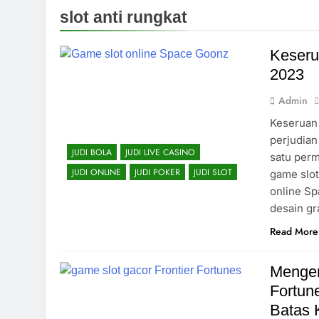
Bingo Mania
slot anti rungkat
9 Months Ago
Resurrecting
Keseru
10 Months Ago
2023
5 Lions Rebo
Admin
10 Months Ago
Big Juan
Keseruan
10 Months Ago
perjudian
JUDI BOLA
JUDI LIVE CASINO
Knight Hot S
satu perm
JUDI ONLINE
JUDI POKER
JUDI SLOT
10 Months Ago
game slot
Rainbow Gol
online Sp
desain g
11 Months Ago
Dwarven Gol
Read More
11 Months Ago
Lobster Hou
Mengen
11 Months Ago
Fortu
Majestic Tre
Batas 
11 Months Ago