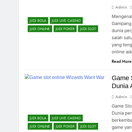
Four Divine 
Admin
1 Year Ago
Mengenal 
Coin Crusher
JUDI BOLA
JUDI LIVE CASINO
Gampang 
3 Days Ago
JUDI ONLINE
JUDI POKER
JUDI SLOT
dunia per
Lucky Clucks
salah sat
3 Days Ago
yang teng
Lemur Levels
online ad
2 Weeks Ago
Read More
Any Witch Way
Modern
Game S
2 Weeks Ago
Legendary Bat
Dunia 
2 Weeks Ago
Admin
Los Muertos 
Game Slo
2 Weeks Ago
Dunia per
Samurai Wild
JUDI BOLA
JUDI LIVE CASINO
berkemba
2 Weeks Ago
JUDI ONLINE
JUDI POKER
JUDI SLOT
game yang
Glow Dig Men