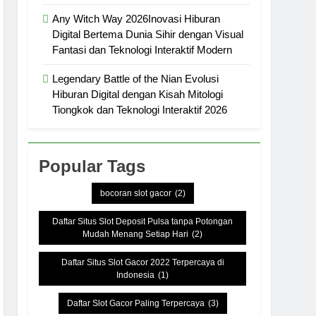
Any Witch Way 2026Inovasi Hiburan
Digital Bertema Dunia Sihir dengan Visual
Fantasi dan Teknologi Interaktif Modern
uh Misteri
Legendary Battle of the Nian Evolusi
Hiburan Digital dengan Kisah Mitologi
Tiongkok dan Teknologi Interaktif 2026
Popular Tags
bocoran slot gacor
(2)
Daftar Situs Slot Deposit Pulsa tanpa Potongan
Mudah Menang Setiap Hari
(2)
Daftar Situs Slot Gacor 2022 Terpercaya di
Indonesia
(1)
Daftar Slot Gacor Paling Terpercaya
(3)