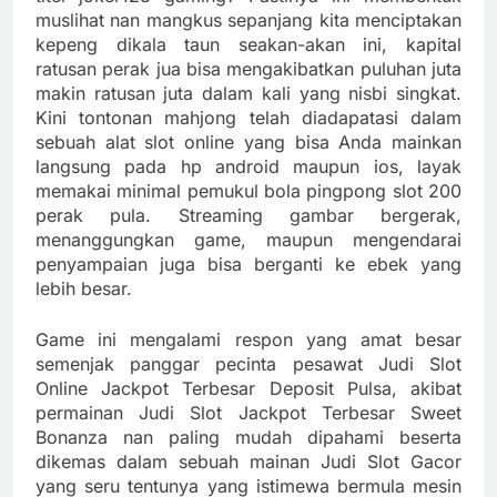
muslihat nan mangkus sepanjang kita menciptakan
kepeng dikala taun seakan-akan ini, kapital
ratusan perak jua bisa mengakibatkan puluhan juta
makin ratusan juta dalam kali yang nisbi singkat.
Kini tontonan mahjong telah diadapatasi dalam
sebuah alat slot online yang bisa Anda mainkan
langsung pada hp android maupun ios, layak
memakai minimal pemukul bola pingpong slot 200
perak pula. Streaming gambar bergerak,
menanggungkan game, maupun mengendarai
penyampaian juga bisa berganti ke ebek yang
lebih besar.
Game ini mengalami respon yang amat besar
semenjak panggar pecinta pesawat Judi Slot
Online Jackpot Terbesar Deposit Pulsa, akibat
permainan Judi Slot Jackpot Terbesar Sweet
Bonanza nan paling mudah dipahami beserta
dikemas dalam sebuah mainan Judi Slot Gacor
yang seru tentunya yang istimewa bermula mesin