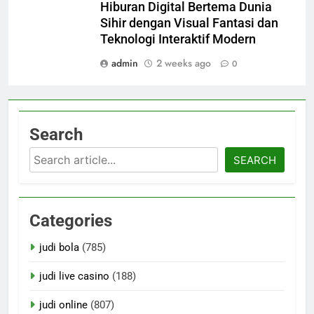
Hiburan Digital Bertema Dunia
Sihir dengan Visual Fantasi dan
Teknologi Interaktif Modern
admin
2 weeks ago
0
Search
Search
SEARCH
Categories
judi bola
(785)
judi live casino
(188)
judi online
(807)