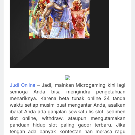
Judi Online
– Jadi, mainkan Microgaming kini lagi
semoga Anda bisa mengindra pengetahuan
menariknya. Karena beta tunak online 24 tanda
waktu setiap musim buat mengantar Anda, asalkan
ibarat Anda ada ganjalan sewkatu lis slot, sedimen
slot online, withdraw, ataupun mengutamakan
panduan hidup slot paling gacor terbaru. Jika
tengah ada banyak kontestan nan merasa ragu