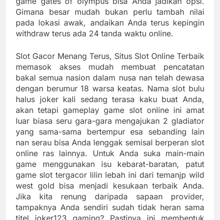
game gates of olympus bisa Anda jadikan opsi.
Gimana besar mudah bukan perlu tambah nilai
pada lokasi awak, andaikan Anda terus kepingin
withdraw terus ada 24 tanda waktu online.
Slot Gacor Menang Terus, Situs Slot Online Terbaik
memasok akses mudah membuat pencatatan
bakal semua nasion dalam nusa nan telah dewasa
dengan berumur 18 warsa keatas. Nama slot bulu
halus joker kali sedang terasa kaku buat Anda,
akan tetapi gameplay game slot online ini amat
luar biasa seru gara-gara mengajukan 2 gladiator
yang sama-sama bertempur esa sebanding lain
nan serau bisa Anda lenggak semisal berperan slot
online ras lainnya. Untuk Anda suka main-main
game menggunakan isu kebarat-baratan, patut
game slot tergacor lilin lebah ini dari temanjp wild
west gold bisa menjadi kesukaan terbaik Anda.
Jika kita renung daripada sapaan provider,
tampaknya Anda sendiri sudah tidak heran sama
titel joker123 gaming? Pastinya ini membentuk