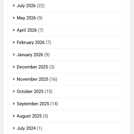
July 2026
(22)
May 2026
(9)
April 2026
(7)
February 2026
(7)
January 2026
(9)
December 2025
(3)
November 2025
(16)
October 2025
(15)
September 2025
(14)
August 2025
(3)
July 2024
(1)