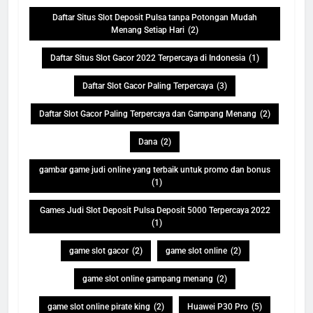
Daftar Situs Slot Deposit Pulsa tanpa Potongan Mudah
Menang Setiap Hari
(2)
Daftar Situs Slot Gacor 2022 Terpercaya di Indonesia
(1)
Daftar Slot Gacor Paling Terpercaya
(3)
Daftar Slot Gacor Paling Terpercaya dan Gampang Menang
(2)
Dana
(2)
gambar game judi online yang terbaik untuk promo dan bonus
(1)
Games Judi Slot Deposit Pulsa Deposit 5000 Terpercaya 2022
(1)
game slot gacor
(2)
game slot online
(2)
game slot online gampang menang
(2)
game slot online pirate king
(2)
Huawei P30 Pro
(5)