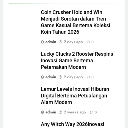
Coin Crusher Hold and Win
Menjadi Sorotan dalam Tren
Game Kasual Bertema Koleksi
Koin Tahun 2026
admin
2 days ago
0
Lucky Clucks 2 Rooster Respins
Inovasi Game Bertema
Peternakan Modern
admin
2 days ago
0
Lemur Levels Inovasi Hiburan
Digital Bertema Petualangan
Alam Modern
admin
2 weeks ago
0
Any Witch Way 2026Inovasi