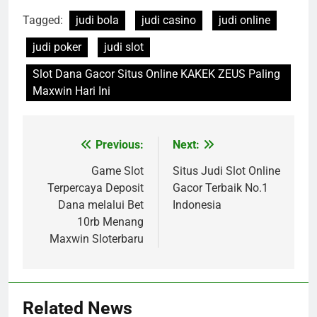
Tagged:
judi bola
judi casino
judi online
judi poker
judi slot
Slot Dana Gacor Situs Online KAKEK ZEUS Paling
Maxwin Hari Ini
Previous:
Next:
Post
navigation
Game Slot
Situs Judi Slot Online
Terpercaya Deposit
Gacor Terbaik No.1
Dana melalui Bet
Indonesia
10rb Menang
Maxwin Sloterbaru
Related News