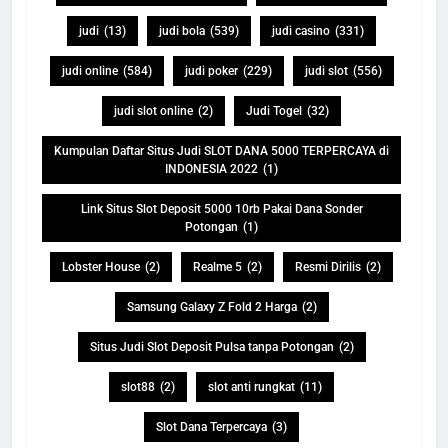
judi
(13)
judi bola
(539)
judi casino
(331)
judi online
(584)
judi poker
(229)
judi slot
(556)
judi slot online
(2)
Judi Togel
(32)
Kumpulan Daftar Situs Judi SLOT DANA 5000 TERPERCAYA di
INDONESIA 2022
(1)
Link Situs Slot Deposit 5000 10rb Pakai Dana Sonder
Potongan
(1)
Lobster House
(2)
Realme 5
(2)
Resmi Dirilis
(2)
Samsung Galaxy Z Fold 2 Harga
(2)
Situs Judi Slot Deposit Pulsa tanpa Potongan
(2)
slot88
(2)
slot anti rungkat
(11)
Slot Dana Terpercaya
(3)