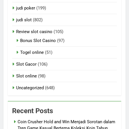
judi poker
(199)
judi slot
(802)
Review slot casino
(105)
Bonus Slot Casino
(97)
Togel online
(51)
Slot Gacor
(106)
Slot online
(98)
Uncategorized
(648)
Recent Posts
Coin Crusher Hold and Win Menjadi Sorotan dalam
Tren Game Kasual Bertema Koleksi Koin Tahun