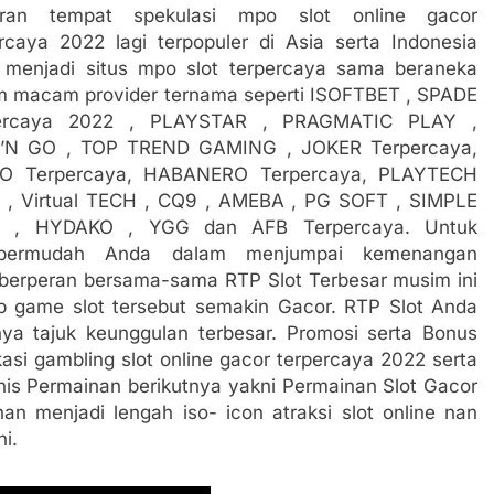
aran tempat spekulasi mpo slot online gacor
rcaya 2022 lagi terpopuler di Asia serta Indonesia
h menjadi situs mpo slot terpercaya sama beraneka
m macam provider ternama seperti ISOFTBET , SPADE
ercaya 2022 , PLAYSTAR , PRAGMATIC PLAY ,
’N GO , TOP TREND GAMING , JOKER Terpercaya,
O Terpercaya, HABANERO Terpercaya, PLAYTECH
 , Virtual TECH , CQ9 , AMEBA , PG SOFT , SIMPLE
 , HYDAKO , YGG dan AFB Terpercaya. Untuk
permudah Anda dalam menjumpai kemenangan
berperan bersama-sama RTP Slot Terbesar musim ini
ap game slot tersebut semakin Gacor. RTP Slot Anda
ya tajuk keunggulan terbesar. Promosi serta Bonus
asi gambling slot online gacor terpercaya 2022 serta
enis Permainan berikutnya yakni Permainan Slot Gacor
 menjadi lengah iso- icon atraksi slot online nan
i.