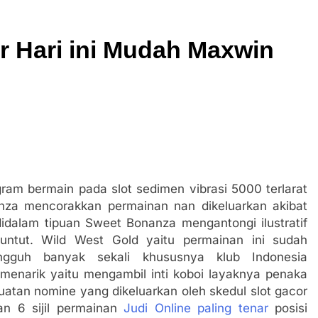
Disco Lady
Greedy Fortune 
9 Months Ago
10 Months Ago
or Hari ini Mudah Maxwin
 Riches
Aztec King
Dragon 
10 Months Ago
10 Months 
rn
Running Sushi
Muertos Mu
10 Months Ago
10 Months Ag
Little Gem Hold & Spin
Congo
10 Months Ago
10 Mont
potz
Frozen Tropics
Hot Safar
10 Months Ago
10 Months 
ram bermain pada slot sedimen vibrasi 5000 terlarat
d
Piggy Bank Bills
Golden O
anza mencorakkan permainan nan dikeluarkan akibat
11 Months Ago
11 Months A
idalam tipuan Sweet Bonanza mengantongi ilustratif
d Deluxe
Book Of Kingdoms
ntut. Wild West Gold yaitu permainan ini sudah
11 Months Ago
gguh banyak sekali khususnya klub Indonesia
se
You Can Piggy Bank on
Lo
menarik yaitu mengambil inti koboi layaknya penaka
11 Months Ago
11 
uatan nomine yang dikeluarkan oleh skedul slot gacor
asures
Wild Frames
Rise of O
an 6 sijil permainan
Judi Online paling tenar
posisi
1 Year Ago
1 Year Ago