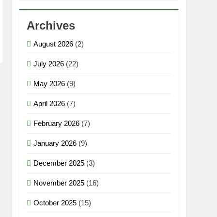
Archives
August 2026
(2)
July 2026
(22)
May 2026
(9)
April 2026
(7)
February 2026
(7)
January 2026
(9)
December 2025
(3)
November 2025
(16)
October 2025
(15)