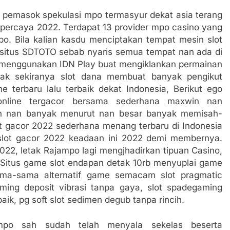
pemasok spekulasi mpo termasyur dekat asia terang
percaya 2022. Terdapat 13 provider mpo casino yang
. Bila kalian kasdu menciptakan tempat mesin slot
k situs SDTOTO sebab nyaris semua tempat nan ada di
 menggunakan IDN Play buat mengiklankan permainan
erak sekiranya slot dana membuat banyak pengikut
 terbaru lalu terbaik dekat Indonesia, Berikut ego
 online tergacor bersama sederhana maxwin nan
n nan banyak menurut nan besar banyak memisah-
lot gacor 2022 sederhana menang terbaru di Indonesia
slot gacor 2022 keadaan ini 2022 demi membernya.
022, letak Rajampo lagi mengjhadirkan tipuan Casino,
. Situs game slot endapan detak 10rb menyuplai game
rsama-sama alternatif game semacam slot pragmatic
ming deposit vibrasi tanpa gaya, slot spadegaming
baik, pg soft slot sedimen degub tanpa rincih.
mpo sah sudah telah menyala sekelas beserta