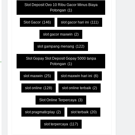
Slot Deposit Ovo 10 Ribu Gacor Minus Biaya
Potongan
(1)
Slot Gacor
(146)
slot gacor hari ini
(111)
slot gacor maxwin
(2)
slot gampang menang
(122)
Slot Gopay Slot Deposit Gopay 5000 tanpa
Potongan
(1)
slot maxwin
(25)
slot maxwin hari ini
(6)
slot online
(128)
slot online terbaik
(2)
Slot Online Terpercaya
(3)
slot pragmaticplay
(2)
slot terbaik
(20)
slot terpercaya
(117)