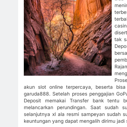
2 Weeks Ago
meni
Aztec Shama
terb
2 Weeks Ago
terb
6 Tokens of 
casi
2 Weeks Ago
diser
tak s
Depo
bers
pembe
Raja
meng
Pros
akun slot online terpercaya, beserta bis
garuda888. Setelah proses penggajian GoP
Deposit memakai Transfer bank tentu 
melancarkan perundingan. Saat sudah sub
selanjutnya xl ala resmi sampeyan sudah s
keuntungan yang dapat mengalih dirimu jadi s