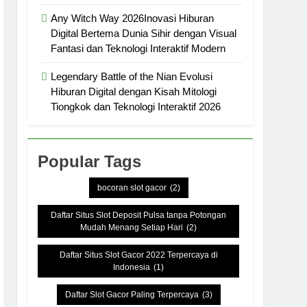
Any Witch Way 2026Inovasi Hiburan
Digital Bertema Dunia Sihir dengan Visual
Fantasi dan Teknologi Interaktif Modern
uh Misteri
Legendary Battle of the Nian Evolusi
Hiburan Digital dengan Kisah Mitologi
Tiongkok dan Teknologi Interaktif 2026
Popular Tags
bocoran slot gacor
(2)
Daftar Situs Slot Deposit Pulsa tanpa Potongan
Mudah Menang Setiap Hari
(2)
Daftar Situs Slot Gacor 2022 Terpercaya di
Indonesia
(1)
Daftar Slot Gacor Paling Terpercaya
(3)