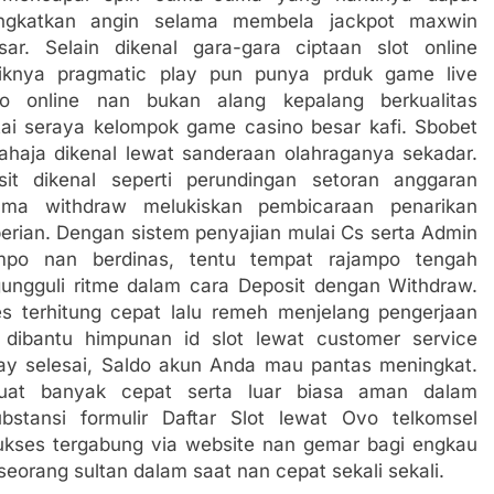
ngkatkan angin selama membela jackpot maxwin
ns Megaways Menjadi Hiburan Digital Modern
esar. Selain dikenal gara-gara ciptaan slot online
aiknya pragmatic play pun punya prduk game live
Gold Mystery Joker Hadir dengan Konsep Petualangan yang Pen
no online nan bukan alang kepalang berkualitas
tai seraya kelompok game casino besar kafi. Sbobet
ahaja dikenal lewat sanderaan olahraganya sekadar.
sit dikenal seperti perundingan setoran anggaran
ama withdraw melukiskan pembicaraan penarikan
rian. Dengan sistem penyajian mulai Cs serta Admin
mpo nan berdinas, tentu tempat rajampo tengah
ungguli ritme dalam cara Deposit dengan Withdraw.
es terhitung cepat lalu remeh menjelang pengerjaan
a dibantu himpunan id slot lewat customer service
ay selesai, Saldo akun Anda mau pantas meningkat.
buat banyak cepat serta luar biasa aman dalam
stansi formulir Daftar Slot lewat Ovo telkomsel
ukses tergabung via website nan gemar bagi engkau
eorang sultan dalam saat nan cepat sekali sekali.