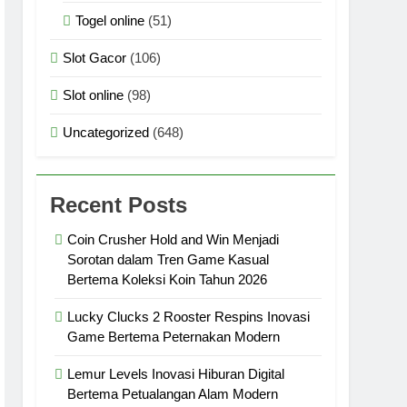
Togel online
(51)
Slot Gacor
(106)
ema Koleksi Koin Tahun 2026
Slot online
(98)
Uncategorized
(648)
l Fantasi dan Teknologi Interaktif
Recent Posts
Coin Crusher Hold and Win Menjadi
Tiongkok dan Teknologi Interaktif 2026
Sorotan dalam Tren Game Kasual
Bertema Koleksi Koin Tahun 2026
 2026
Lucky Clucks 2 Rooster Respins Inovasi
Game Bertema Peternakan Modern
n 2026
Lemur Levels Inovasi Hiburan Digital
Bertema Petualangan Alam Modern