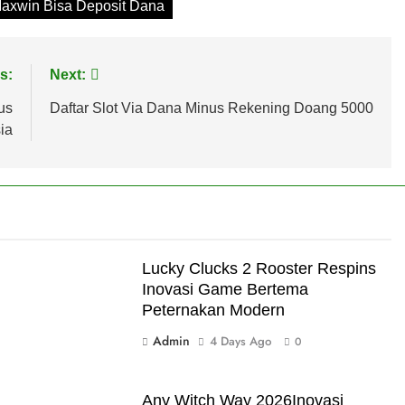
 Maxwin Bisa Deposit Dana
s:
Next:
us
Daftar Slot Via Dana Minus Rekening Doang 5000
ia
Lucky Clucks 2 Rooster Respins
Inovasi Game Bertema
Peternakan Modern
Admin
4 Days Ago
0
Any Witch Way 2026Inovasi