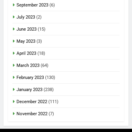
September 2023
(6)
July 2023
(2)
June 2023
(15)
May 2023
(3)
April 2023
(18)
March 2023
(64)
February 2023
(130)
January 2023
(238)
December 2022
(111)
November 2022
(7)