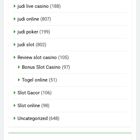
judi live casino
(188)
judi online
(807)
judi poker
(199)
judi slot
(802)
Review slot casino
(105)
Bonus Slot Casino
(97)
Togel online
(51)
Slot Gacor
(106)
Slot online
(98)
Uncategorized
(648)