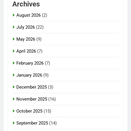
Archives
August 2026
(2)
July 2026
(22)
May 2026
(9)
April 2026
(7)
February 2026
(7)
January 2026
(9)
December 2025
(3)
November 2025
(16)
October 2025
(15)
September 2025
(14)