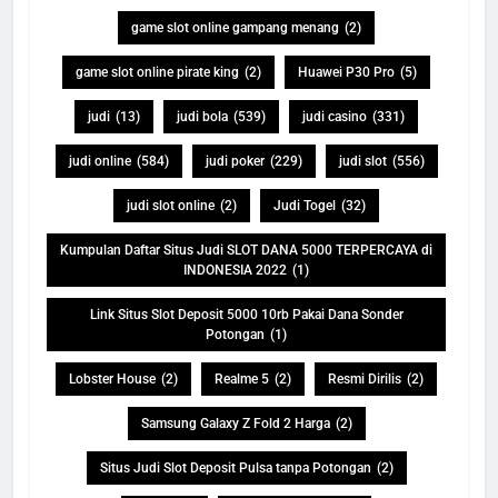
game slot online gampang menang
(2)
game slot online pirate king
(2)
Huawei P30 Pro
(5)
judi
(13)
judi bola
(539)
judi casino
(331)
judi online
(584)
judi poker
(229)
judi slot
(556)
judi slot online
(2)
Judi Togel
(32)
Kumpulan Daftar Situs Judi SLOT DANA 5000 TERPERCAYA di
INDONESIA 2022
(1)
Link Situs Slot Deposit 5000 10rb Pakai Dana Sonder
Potongan
(1)
Lobster House
(2)
Realme 5
(2)
Resmi Dirilis
(2)
Samsung Galaxy Z Fold 2 Harga
(2)
Situs Judi Slot Deposit Pulsa tanpa Potongan
(2)