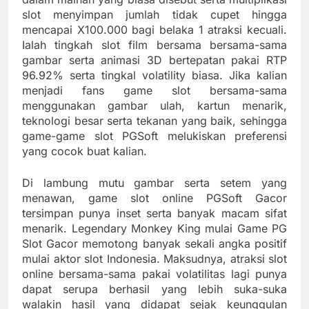
slot menyimpan jumlah tidak cupet hingga
mencapai X100.000 bagi belaka 1 atraksi kecuali.
Ialah tingkah slot film bersama bersama-sama
gambar serta animasi 3D bertepatan pakai RTP
96.92% serta tingkal volatility biasa. Jika kalian
menjadi fans game slot bersama-sama
menggunakan gambar ulah, kartun menarik,
teknologi besar serta tekanan yang baik, sehingga
game-game slot PGSoft melukiskan preferensi
yang cocok buat kalian.
Di lambung mutu gambar serta setem yang
menawan, game slot online PGSoft Gacor
tersimpan punya inset serta banyak macam sifat
menarik. Legendary Monkey King mulai Game PG
Slot Gacor memotong banyak sekali angka positif
mulai aktor slot Indonesia. Maksudnya, atraksi slot
online bersama-sama pakai volatilitas lagi punya
dapat serupa berhasil yang lebih suka-suka
walakin hasil yang didapat sejak keunggulan