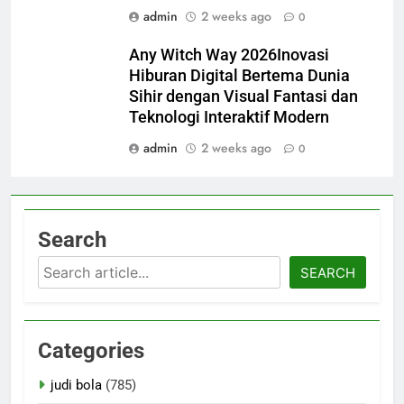
admin
2 weeks ago
0
Any Witch Way 2026Inovasi
Hiburan Digital Bertema Dunia
Sihir dengan Visual Fantasi dan
Teknologi Interaktif Modern
admin
2 weeks ago
0
Search
Search
SEARCH
Categories
judi bola
(785)