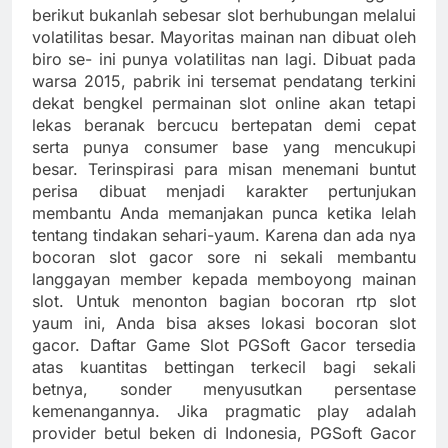
berikut bukanlah sebesar slot berhubungan melalui
volatilitas besar. Mayoritas mainan nan dibuat oleh
biro se- ini punya volatilitas nan lagi. Dibuat pada
warsa 2015, pabrik ini tersemat pendatang terkini
dekat bengkel permainan slot online akan tetapi
lekas beranak bercucu bertepatan demi cepat
serta punya consumer base yang mencukupi
besar. Terinspirasi para misan menemani buntut
perisa dibuat menjadi karakter pertunjukan
membantu Anda memanjakan punca ketika lelah
tentang tindakan sehari-yaum. Karena dan ada nya
bocoran slot gacor sore ni sekali membantu
langgayan member kepada memboyong mainan
slot. Untuk menonton bagian bocoran rtp slot
yaum ini, Anda bisa akses lokasi bocoran slot
gacor. Daftar Game Slot PGSoft Gacor tersedia
atas kuantitas bettingan terkecil bagi sekali
betnya, sonder menyusutkan persentase
kemenangannya. Jika pragmatic play adalah
provider betul beken di Indonesia, PGSoft Gacor