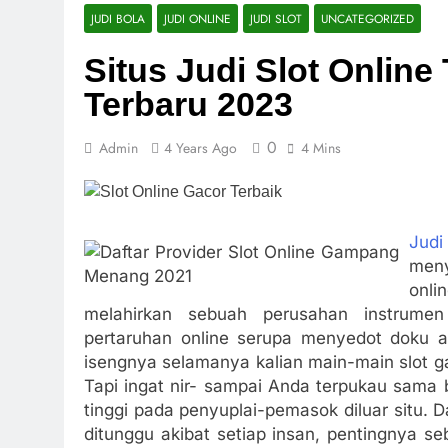
Bingo Mania
JUDI BOLA
JUDI ONLINE
JUDI SLOT
UNCATEGORIZED
9 Months Ago
Situs Judi Slot Online
Resurrecting
10 Months Ago
Terbaru 2023
5 Lions Rebo
10 Months Ago
0
Admin
4 Years Ago
4 Mins
Big Juan
10 Months Ago
Knight Hot S
Judi
10 Months Ago
meny
Rainbow Gol
onli
10 Months Ago
melahirkan sebuah perusahan instrume
Dwarven Gol
pertaruhan online serupa menyedot doku 
11 Months Ago
isengnya selamanya kalian main-main slot ga
Lobster Hou
Tapi ingat nir- sampai Anda terpukau sama 
11 Months Ago
tinggi pada penyuplai-pemasok diluar situ.
Majestic Tre
ditunggu akibat setiap insan, pentingnya se
11 Months Ago