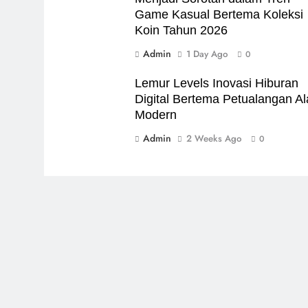
Game Kasual Bertema Koleksi
Koin Tahun 2026
Admin
1 Day Ago
0
Lemur Levels Inovasi Hiburan
Digital Bertema Petualangan A
Modern
Admin
2 Weeks Ago
0