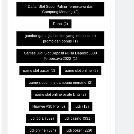
Daftar Slot Gacor Paling Terpercaya dan
Gampang Menang
(2)
Dana
(2)
gambar game judi online yang terbaik untuk
promo dan bonus
(1)
Games Judi Slot Deposit Pulsa Deposit 5000
Terpercaya 2022
(1)
game slot gacor
(2)
game slot online
(2)
game slot online gampang menang
(2)
game slot online pirate king
(2)
Huawei P30 Pro
(5)
judi
(13)
judi bola
(539)
judi casino
(331)
judi online
(584)
judi poker
(229)