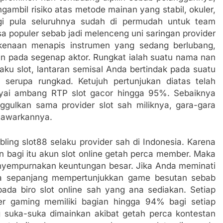
ambil risiko atas metode mainan yang stabil, okuler,
ns Megaways Menjadi Hiburan Digital Modern
lagi pula seluruhnya sudah di permudah untuk team
a populer sebab jadi melenceng uni saringan provider
Gold Mystery Joker Hadir dengan Konsep Petualangan yang Pen
kenaan menapis instrumen yang sedang berlubang,
n pada segenap aktor. Rungkat ialah suatu nama nan
ku slot, lantaran semisal Anda bertindak pada suatu
 serupa rungkad. Ketujuh pertunjukan diatas telah
ai ambang RTP slot gacor hingga 95%. Sebaiknya
gulkan sama provider slot sah miliknya, gara-gara
tawarkannya.
ling slot88 selaku provider sah di Indonesia. Karena
n bagi itu akun slot online getah perca member. Maka
 menyempurnakan keuntungan besar. Jika Anda meminati
sona sepanjang mempertunjukkan game besutan sebab
da biro slot online sah yang ana sediakan. Setiap
er gaming memiliki bagian hingga 94% bagi setiap
suka-suka dimainkan akibat getah perca kontestan