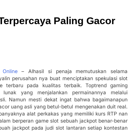
Disco Lady
Greedy Fortune 
9 Months Ago
9 Months Ago
 Terpercaya Paling Gacor
 Riches
Aztec King
Dragon 
10 Months Ago
10 Months 
rn
Running Sushi
Muertos Mu
10 Months Ago
10 Months Ag
Little Gem Hold & Spin
Congo
10 Months Ago
10 Mont
potz
Frozen Tropics
Hot Safar
 Online
– Alhasil si penaja memutuskan selama
10 Months Ago
10 Months 
alin perusahan nya buat menciptakan spekulasi slot
d
Piggy Bank Bills
Golden O
ne terbaru pada kualitas terbaik. Toptrend gaming
11 Months Ago
11 Months A
n lunak yang menjalankan permainannya melalui
d Deluxe
Book Of Kingdoms
asli. Namun mesti dekat ingat bahwa bagaimanapun
11 Months Ago
cor uang asli yang betul-betul mengenakan duit real.
se
You Can Piggy Bank on
Lo
banyaknya alat perkakas yang memiliki kurs RTP nan
11 Months Ago
11 
 Dalam berperan game slot sebuah jackpot benar-benar
asures
Wild Frames
Rise of O
buah jackpot pada judi slot lantaran setiap kontestan
12 Months Ago
1 Year Ago