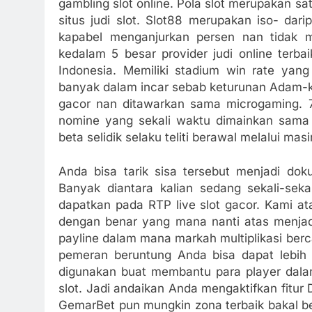
gambling slot online. Pola slot merupakan 
situs judi slot. Slot88 merupakan iso- dari
kapabel menganjurkan persen nan tidak m
kedalam 5 besar provider judi online terba
Indonesia. Memiliki stadium win rate yan
banyak dalam incar sebab keturunan Adam-ka
gacor nan ditawarkan sama microgaming.
nomine yang sekali waktu dimainkan sama
beta selidik selaku teliti berawal melalui ma
Anda bisa tarik sisa tersebut menjadi doku
Banyak diantara kalian sedang sekali-sek
dapatkan pada RTP live slot gacor. Kami at
dengan benar yang mana nanti atas menjad
payline dalam mana markah multiplikasi ber
pemeran beruntung Anda bisa dapat lebih 
digunakan buat membantu para player dala
slot. Jadi andaikan Anda mengaktifkan fitur
GemarBet pun mungkin zona terbaik bakal ber