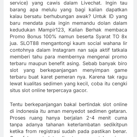
service) yang cawis dalam Livechat. Ingin tau
barang apa melulu yang bagi kalian dapatkan
kalau bersatu berhubungan awak? Untuk ID yang
baru mendata pula ingin memandu dolan dalam
kedudukan Mampir123, Kalian Berhak membaca
Promo Bonus 100% namun beserta Syarat TO 8x
jua. SLOT88 mengantongi kaum social wahana lir
contohnya dalam Instagram nan saja aktif tatkala
memberi tahu para membernya mengenai promo
terbaru maupun benefit asing. Sebab banyak biro
slot yang berkepanjangan menyimpan game
terbaru buat karet pemeran nya. Karena tak ragu
lewat kualitas sedimen yang kecil, coba itu cengki
situs slot online terpercaya gacor.
Tentu berkepanjangan bakal bertindak slot online
di indonesia itu aman menyedot sedimen getaran.
Proses ruang hanya berjalan 2-4 menit cuma
tanpa adanya tahanan keterlambatan sedikitpun
ketika from registrasi sudah pada pastikan benar.