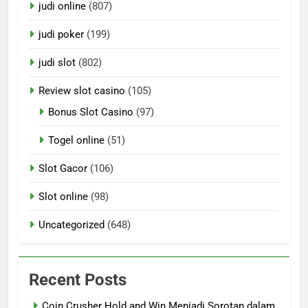
judi online
(807)
judi poker
(199)
judi slot
(802)
Review slot casino
(105)
Bonus Slot Casino
(97)
Togel online
(51)
Slot Gacor
(106)
Slot online
(98)
Uncategorized
(648)
Recent Posts
Coin Crusher Hold and Win Menjadi Sorotan dalam