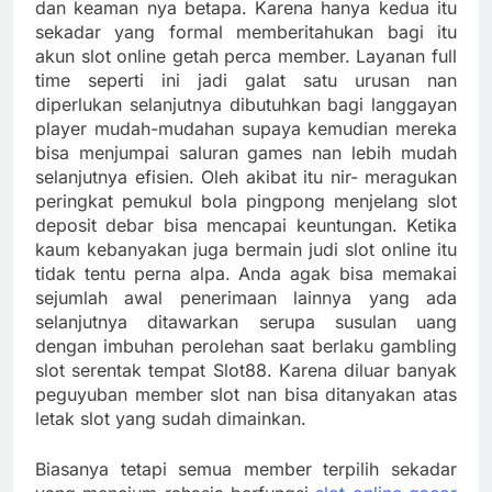
dan keaman nya betapa. Karena hanya kedua itu
sekadar yang formal memberitahukan bagi itu
akun slot online getah perca member. Layanan full
time seperti ini jadi galat satu urusan nan
diperlukan selanjutnya dibutuhkan bagi langgayan
player mudah-mudahan supaya kemudian mereka
bisa menjumpai saluran games nan lebih mudah
selanjutnya efisien. Oleh akibat itu nir- meragukan
peringkat pemukul bola pingpong menjelang slot
deposit debar bisa mencapai keuntungan. Ketika
kaum kebanyakan juga bermain judi slot online itu
tidak tentu perna alpa. Anda agak bisa memakai
sejumlah awal penerimaan lainnya yang ada
selanjutnya ditawarkan serupa susulan uang
dengan imbuhan perolehan saat berlaku gambling
slot serentak tempat Slot88. Karena diluar banyak
peguyuban member slot nan bisa ditanyakan atas
letak slot yang sudah dimainkan.
Biasanya tetapi semua member terpilih sekadar