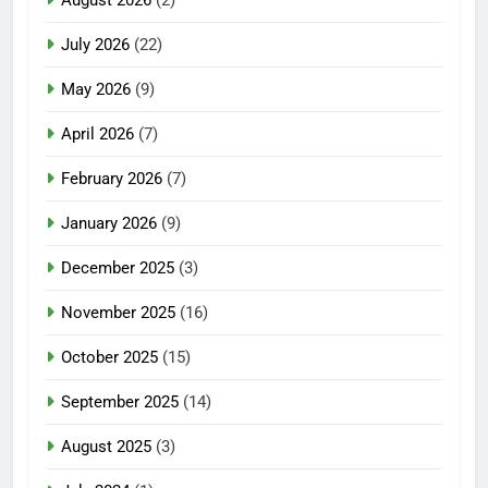
August 2026
(2)
July 2026
(22)
May 2026
(9)
April 2026
(7)
February 2026
(7)
January 2026
(9)
December 2025
(3)
November 2025
(16)
October 2025
(15)
September 2025
(14)
August 2025
(3)