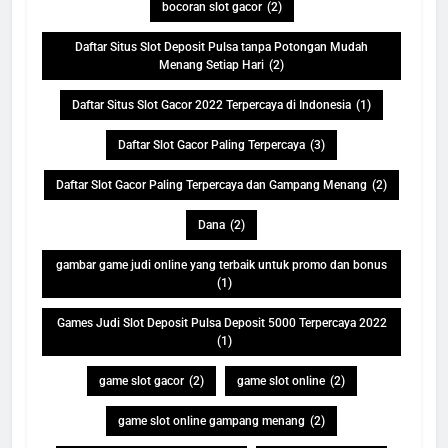
bocoran slot gacor
(2)
Daftar Situs Slot Deposit Pulsa tanpa Potongan Mudah
Menang Setiap Hari
(2)
Daftar Situs Slot Gacor 2022 Terpercaya di Indonesia
(1)
Daftar Slot Gacor Paling Terpercaya
(3)
Daftar Slot Gacor Paling Terpercaya dan Gampang Menang
(2)
Dana
(2)
gambar game judi online yang terbaik untuk promo dan bonus
(1)
Games Judi Slot Deposit Pulsa Deposit 5000 Terpercaya 2022
(1)
game slot gacor
(2)
game slot online
(2)
game slot online gampang menang
(2)