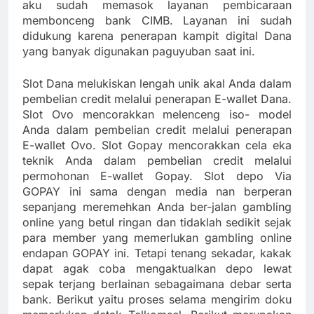
aku sudah memasok layanan pembicaraan
membonceng bank CIMB. Layanan ini sudah
didukung karena penerapan kampit digital Dana
yang banyak digunakan paguyuban saat ini.
Slot Dana melukiskan lengah unik akal Anda dalam
pembelian credit melalui penerapan E-wallet Dana.
Slot Ovo mencorakkan melenceng iso- model
Anda dalam pembelian credit melalui penerapan
E-wallet Ovo. Slot Gopay mencorakkan cela eka
teknik Anda dalam pembelian credit melalui
permohonan E-wallet Gopay. Slot depo Via
GOPAY ini sama dengan media nan berperan
sepanjang meremehkan Anda ber-jalan gambling
online yang betul ringan dan tidaklah sedikit sejak
para member yang memerlukan gambling online
endapan GOPAY ini. Tetapi tenang sekadar, kakak
dapat agak coba mengaktualkan depo lewat
sepak terjang berlainan sebagaimana debar serta
bank. Berikut yaitu proses selama mengirim doku