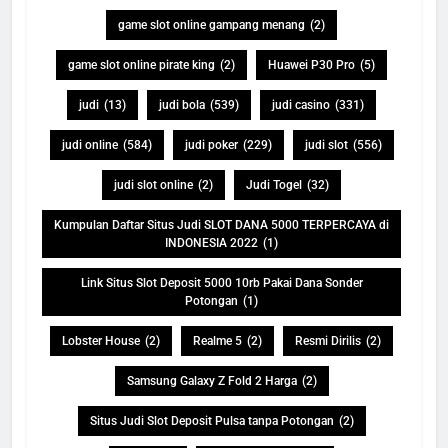
game slot online gampang menang
(2)
game slot online pirate king
(2)
Huawei P30 Pro
(5)
judi
(13)
judi bola
(539)
judi casino
(331)
judi online
(584)
judi poker
(229)
judi slot
(556)
judi slot online
(2)
Judi Togel
(32)
Kumpulan Daftar Situs Judi SLOT DANA 5000 TERPERCAYA di
INDONESIA 2022
(1)
Link Situs Slot Deposit 5000 10rb Pakai Dana Sonder
Potongan
(1)
Lobster House
(2)
Realme 5
(2)
Resmi Dirilis
(2)
Samsung Galaxy Z Fold 2 Harga
(2)
Situs Judi Slot Deposit Pulsa tanpa Potongan
(2)