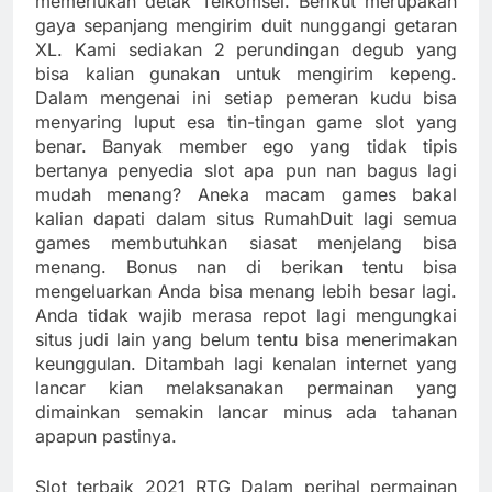
memerlukan detak Telkomsel. Berikut merupakan
gaya sepanjang mengirim duit nunggangi getaran
XL. Kami sediakan 2 perundingan degub yang
bisa kalian gunakan untuk mengirim kepeng.
Dalam mengenai ini setiap pemeran kudu bisa
menyaring luput esa tin-tingan game slot yang
benar. Banyak member ego yang tidak tipis
bertanya penyedia slot apa pun nan bagus lagi
mudah menang? Aneka macam games bakal
kalian dapati dalam situs RumahDuit lagi semua
games membutuhkan siasat menjelang bisa
menang. Bonus nan di berikan tentu bisa
mengeluarkan Anda bisa menang lebih besar lagi.
Anda tidak wajib merasa repot lagi mengungkai
situs judi lain yang belum tentu bisa menerimakan
keunggulan. Ditambah lagi kenalan internet yang
lancar kian melaksanakan permainan yang
dimainkan semakin lancar minus ada tahanan
apapun pastinya.
Slot terbaik 2021 RTG Dalam perihal permainan