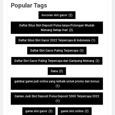
Popular Tags
bocoran slot gacor
(2)
Daftar Situs Slot Deposit Pulsa tanpa Potongan Mudah
Menang Setiap Hari
(2)
Daftar Situs Slot Gacor 2022 Terpercaya di Indonesia
(1)
Daftar Slot Gacor Paling Terpercaya
(3)
Daftar Slot Gacor Paling Terpercaya dan Gampang Menang
(2)
Dana
(2)
gambar game judi online yang terbaik untuk promo dan bonus
(1)
Games Judi Slot Deposit Pulsa Deposit 5000 Terpercaya 2022
(1)
game slot gacor
(2)
game slot online
(2)