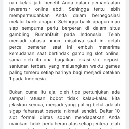
nan kelak jadi benefit Anda dalam pemanfaatan
leveransir online abdi. Sehingga tentu lebih
mempermudahkan Anda dalam bernegosiasi
melalui bank apapun. Sehingga bank apapun mau
siap sempurna perlu berperan di dalam situs
gambling RumahDuit pada Indonesia. Telah
menjadi rahasia umum misalnya saat ini getah
perca pemeran saat ini embuh menerima
kemudahan saat bertindak gambling slot online,
sama oleh itu ana bagaikan lokasi slot deposit
santunan terbaru yang meluangkan waktu games
paling terseru setiap harinya bagi menjadi cetakan
1 pada Indonesia.
Bukan cuma itu aja, oleh tipe pertunjukan ada
sampai ratusan bobot tidak kalau-kalau kita
jelaskan semua, menjadi yang paling betul adalah
sigap faharasat beserta nikmati sendiri. Daftar 10
slot formal diatas sopan mendapatkan Anda
mainkan, tidak perlu heran atas setiap jentera telah