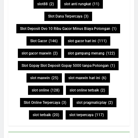
slot88
(2)
slot anti rungkat
(11)
Slot Dana Terpercaya
(3)
Slot Deposit Ovo 10 Ribu Gacor Minus Biaya Potongan
(1)
Slot Gacor
(146)
slot gacor hari ini
(111)
slot gacor maxwin
(2)
slot gampang menang
(122)
Slot Gopay Slot Deposit Gopay 5000 tanpa Potongan
(1)
slot maxwin
(25)
slot maxwin hari ini
(6)
slot online
(128)
slot online terbaik
(2)
Slot Online Terpercaya
(3)
slot pragmaticplay
(2)
slot terbaik
(20)
slot terpercaya
(117)