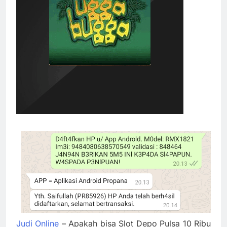
Judi Online
– Apakah bisa Slot Depo Pulsa 10 Ribu