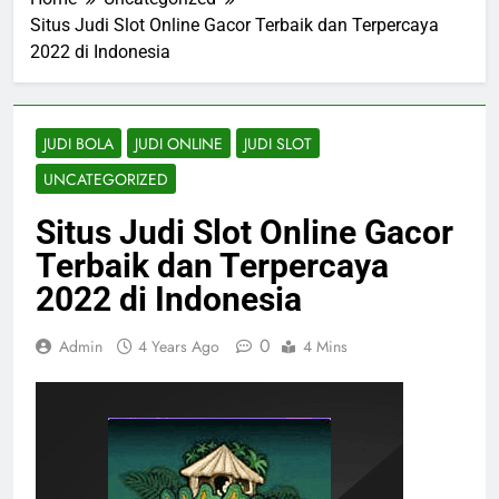
Situs Judi Slot Online Gacor Terbaik dan Terpercaya
2022 di Indonesia
JUDI BOLA
JUDI ONLINE
JUDI SLOT
UNCATEGORIZED
Situs Judi Slot Online Gacor
Terbaik dan Terpercaya
2022 di Indonesia
0
Admin
4 Years Ago
4 Mins