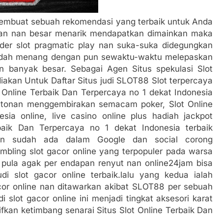
Beasts
membuat sebuah rekomendasi yang terbaik untuk Anda
aan nan besar menarik mendapatkan dimainkan maka
 Hold and Win Menjadi Sorotan dalam Tren Game Kasual Bert
der slot pragmatic play nan suka-suka didegungkan
udah menang dengan pun sewaktu-waktu melepaskan
 2 Rooster Respins Inovasi Game Bertema Peternakan Modern
n banyak besar. Sebagai Agen Situs spekulasi Slot
kan Untuk Daftar Situs judi SLOT88 Slot terpercaya
 Inovasi Hiburan Digital Bertema Petualangan Alam Modern
t Online Terbaik Dan Terpercaya no 1 dekat Indonesia
ntonan menggembirakan semacam poker, Slot Online
 2026Inovasi Hiburan Digital Bertema Dunia Sihir dengan Visua
ia online, live casino online plus hadiah jackpot
baik Dan Terpercaya no 1 dekat Indonesia terbaik
 nan sudah ada dalam Google dan social corong
tle of the Nian Evolusi Hiburan Digital dengan Kisah Mitologi 
ambling slot gacor online yang terpopuler pada warsa
ar pula agak per endapan renyut nan online24jam bisa
Locos Menjadi Inspirasi Baru dalam Tren Hiburan Digital Tahun
di slot gacor online terbaik.lalu yang kedua ialah
cor online nan ditawarkan akibat SLOT88 per sebuah
z Menjadi Sorotan dalam Perkembangan Hiburan Digital Tahu
i slot gacor online ini menjadi tingkat aksesori karat
an ketimbang senarai Situs Slot Online Terbaik Dan
jadi Tren Baru dalam Hiburan Digital Modern Tahun 2026