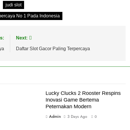
judi slot
erpercaya No 1 Pada Indonesia
s:
Next:
ya
Daftar Slot Gacor Paling Terpercaya
Lucky Clucks 2 Rooster Respins
Inovasi Game Bertema
Peternakan Modern
Admin
3 Days Ago
0