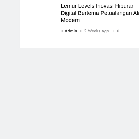
Lemur Levels Inovasi Hiburan
Digital Bertema Petualangan A
Modern
Admin
2 Weeks Ago
0