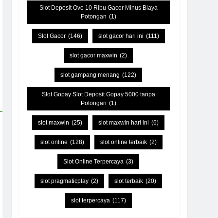
Slot Deposit Ovo 10 Ribu Gacor Minus Biaya
Potongan
(1)
Slot Gacor
(146)
slot gacor hari ini
(111)
slot gacor maxwin
(2)
slot gampang menang
(122)
Slot Gopay Slot Deposit Gopay 5000 tanpa
Potongan
(1)
slot maxwin
(25)
slot maxwin hari ini
(6)
slot online
(128)
slot online terbaik
(2)
Slot Online Terpercaya
(3)
slot pragmaticplay
(2)
slot terbaik
(20)
slot terpercaya
(117)