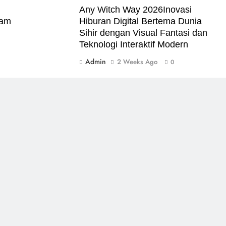
Any Witch Way 2026Inovasi
lam
Hiburan Digital Bertema Dunia
Sihir dengan Visual Fantasi dan
Teknologi Interaktif Modern
Admin
2 Weeks Ago
0