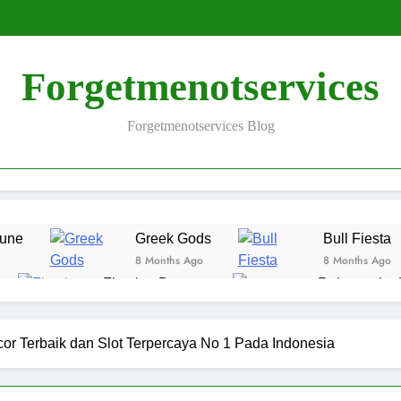
Forgetmenotservices
Forgetmenotservices Blog
tune
Greek Gods
Bull Fiesta
8 Months Ago
8 Months Ago
Floating Dragon
Release the 
9 Months Ago
9 Months Ago
Angel vs Sinner
Candy Jar Clu
acor Terbaik dan Slot Terpercaya No 1 Pada Indonesia
9 Months Ago
9 Months Ago
Rise of Samurai 4
Return of t
9 Months Ago
9 Months Ago