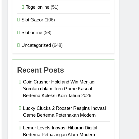
Togel online
(51)
Slot Gacor
(106)
ema Koleksi Koin Tahun 2026
Slot online
(98)
Uncategorized
(648)
l Fantasi dan Teknologi Interaktif
Recent Posts
Coin Crusher Hold and Win Menjadi
Tiongkok dan Teknologi Interaktif 2026
Sorotan dalam Tren Game Kasual
Bertema Koleksi Koin Tahun 2026
 2026
Lucky Clucks 2 Rooster Respins Inovasi
Game Bertema Peternakan Modern
n 2026
Lemur Levels Inovasi Hiburan Digital
Bertema Petualangan Alam Modern