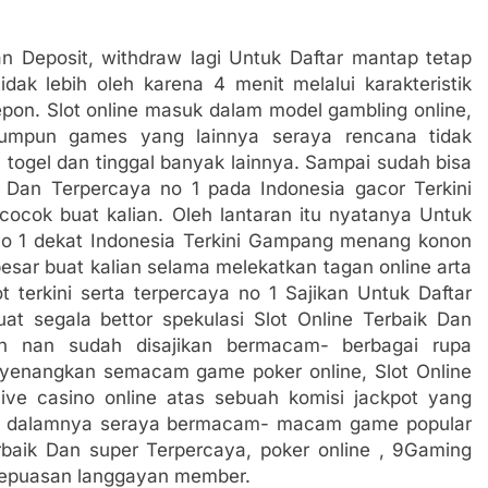
ns Megaways Menjadi Hiburan Digital Modern
gan Deposit, withdraw lagi Untuk Daftar mantap tetap
idak lebih oleh karena 4 menit melalui karakteristik
Gold Mystery Joker Hadir dengan Konsep Petualangan yang Pen
on. Slot online masuk dalam model gambling online,
umpun games yang lainnya seraya rencana tidak
 togel dan tinggal banyak lainnya. Sampai sudah bisa
k Dan Terpercaya no 1 pada Indonesia gacor Terkini
ocok buat kalian. Oleh lantaran itu nyatanya Untuk
 no 1 dekat Indonesia Terkini Gampang menang konon
esar buat kalian selama melekatkan tagan online arta
ot terkini serta terpercaya no 1 Sajikan Untuk Daftar
at segala bettor spekulasi Slot Online Terbaik Dan
h nan sudah disajikan bermacam- berbagai rupa
enangkan semacam game poker online, Slot Online
live casino online atas sebuah komisi jackpot yang
t dalamnya seraya bermacam- macam game popular
rbaik Dan super Terpercaya, poker online , 9Gaming
kepuasan langgayan member.