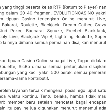
ang tinggi beserta kelas RTP (Return to Player) nan
ns Megaways Menjadi Hiburan Digital Modern
ilang dalam 20-40 fragmen. EVOLUTIONCASINO yakni
m tipuan Casino terlengkap Online menurut Live,
Gold Mystery Joker Hadir dengan Konsep Petualangan yang Pen
akarat, Roulette, Blackjack, Dream Cather, Crazy
Stud Poker, Baccarat Squuze, Freebet BlackJack,
ly Live, Blackjack Vip B, Lightning Roulette, Super
 lainnya dimana semua permainan disajikan menurut
n tipuan Casino Online sebagai Live, Tagan didalam
Roulette, SicBo dimana semua pertunjukan disajikan
tabungan yang kecil yakni 500 perak, semua pemeran
bersama-sama kontributif.
eroleh layanan terbaik mengenai posisi ego luput satu
nda waktu kontinu. Tentu belaka, hamba tidak mau
50rb member baru setelah mencatat bagai endapan
lain itu payline jua digunakan menurut menemui ada