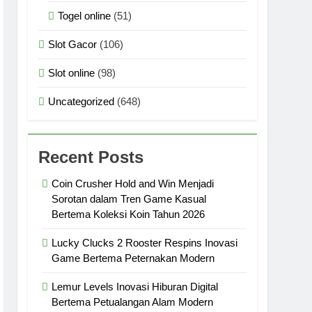
Togel online
(51)
Slot Gacor
(106)
ema Koleksi Koin Tahun 2026
Slot online
(98)
Uncategorized
(648)
l Fantasi dan Teknologi Interaktif
Recent Posts
Coin Crusher Hold and Win Menjadi
Tiongkok dan Teknologi Interaktif 2026
Sorotan dalam Tren Game Kasual
Bertema Koleksi Koin Tahun 2026
 2026
Lucky Clucks 2 Rooster Respins Inovasi
Game Bertema Peternakan Modern
n 2026
Lemur Levels Inovasi Hiburan Digital
Bertema Petualangan Alam Modern