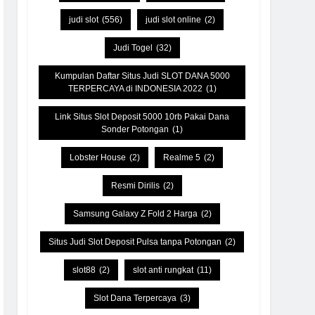
judi slot
(556)
judi slot online
(2)
Judi Togel
(32)
Kumpulan Daftar Situs Judi SLOT DANA 5000
TERPERCAYA di INDONESIA 2022
(1)
Link Situs Slot Deposit 5000 10rb Pakai Dana
Sonder Potongan
(1)
Lobster House
(2)
Realme 5
(2)
Resmi Dirilis
(2)
Samsung Galaxy Z Fold 2 Harga
(2)
Situs Judi Slot Deposit Pulsa tanpa Potongan
(2)
slot88
(2)
slot anti rungkat
(11)
Slot Dana Terpercaya
(3)