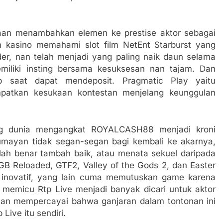
Beasts
naan menambahkan elemen ke prestise aktor sebagai
 Hold and Win Menjadi Sorotan dalam Tren Game Kasual Bert
n kasino memahami slot film NetEnt Starburst yang
ider, nan telah menjadi yang paling naik daun selama
 2 Rooster Respins Inovasi Game Bertema Peternakan Modern
emiliki insting bersama kesuksesan nan tajam. Dan
p saat dapat mendeposit. Pragmatic Play yaitu
 Inovasi Hiburan Digital Bertema Petualangan Alam Modern
atkan kesukaan kontestan menjelang keunggulan
 2026Inovasi Hiburan Digital Bertema Dunia Sihir dengan Visua
ang dunia mengangkat ROYALCASH88 menjadi kroni
lumayan tidak segan-segan bagi kembali ke akarnya,
tle of the Nian Evolusi Hiburan Digital dengan Kisah Mitologi 
ah benar tambah baik, atau menata sekuel daripada
B Reloaded, GTF2, Valley of the Gods 2, dan Easter
Locos Menjadi Inspirasi Baru dalam Tren Hiburan Digital Tahun
i inovatif, yang lain cuma memutuskan game karena
 memicu Rtp Live menjadi banyak dicari untuk aktor
z Menjadi Sorotan dalam Perkembangan Hiburan Digital Tahu
 nan mempercayai bahwa ganjaran dalam tontonan ini
 Live itu sendiri.
jadi Tren Baru dalam Hiburan Digital Modern Tahun 2026