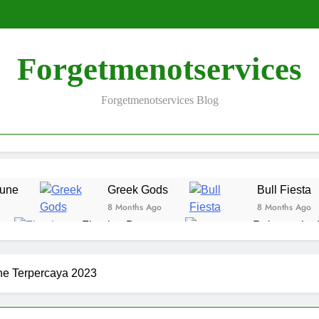
Forgetmenotservices
Forgetmenotservices Blog
tune
Greek Gods
Bull Fiesta
8 Months Ago
8 Months Ago
Floating Dragon
Release the 
9 Months Ago
9 Months Ago
Angel vs Sinner
Candy Jar Clu
ine Terpercaya 2023
9 Months Ago
9 Months Ago
Rise of Samurai 4
Return of t
9 Months Ago
9 Months Ago