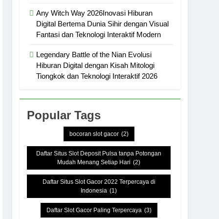
Any Witch Way 2026Inovasi Hiburan
Digital Bertema Dunia Sihir dengan Visual
Fantasi dan Teknologi Interaktif Modern
uh Misteri
Legendary Battle of the Nian Evolusi
Hiburan Digital dengan Kisah Mitologi
Tiongkok dan Teknologi Interaktif 2026
Popular Tags
bocoran slot gacor
(2)
Daftar Situs Slot Deposit Pulsa tanpa Potongan
Mudah Menang Setiap Hari
(2)
Daftar Situs Slot Gacor 2022 Terpercaya di
Indonesia
(1)
Daftar Slot Gacor Paling Terpercaya
(3)