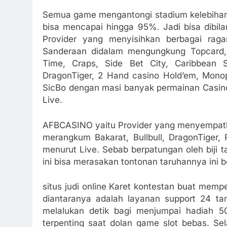
2 Weeks Ago
Semua game mengantongi stadium kelebihan y
Aztec Shama
bisa mencapai hingga 95%. Jadi bisa dib
2 Weeks Ago
Provider yang menyisihkan berbagai raga
6 Tokens of 
Sanderaan didalam mengungkung Topcard, B
2 Weeks Ago
Time, Craps, Side Bet City, Caribbean 
DragonTiger, 2 Hand casino Hold’em, Monopo
SicBo dengan masi banyak permainan Casino
Live.
AFBCASINO yaitu Provider yang menyempatka
merangkum Bakarat, Bullbull, DragonTiger, 
menurut Live. Sebab berpatungan oleh biji 
ini bisa merasakan tontonan taruhannya ini 
situs judi online Karet kontestan buat memp
diantaranya adalah layanan support 24 ta
melalukan detik bagi menjumpai hadiah 
terpenting saat dolan game slot bebas. Se