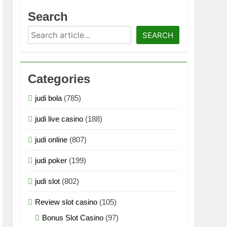
Pig
Irish Crown
Search
10 Months Ago
Search
Kingdom
Secret City Gold
SEARCH
Ago
10 Months Ago
ltiplier Megaways
o
Categories
 Cash XL
Alien Invaders
hs Ago
10 Months Ago
judi bola
(785)
i
Chicken Drop
judi live casino
(188)
Ago
10 Months Ago
x
Pirate Golden Age
judi online
(807)
go
11 Months Ago
judi poker
(199)
Jurassic Kingdom
11 Months Ago
judi slot
(802)
bster House
Months Ago
Review slot casino
(105)
lympus Origins
Bonus Slot Casino
(97)