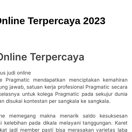
Disco Lady
Greedy Fortune 
9 Months Ago
9 Months Ago
Online Terpercaya 2023
 Riches
Aztec King
Dragon 
10 Months Ago
10 Months 
rn
Running Sushi
Muertos Mu
10 Months Ago
10 Months Ag
Little Gem Hold & Spin
Congo
Online Terpercaya
10 Months Ago
10 Mont
potz
Frozen Tropics
Hot Safar
10 Months Ago
10 Months 
d
Piggy Bank Bills
Golden O
ne Pragmatic mendapatkan menciptakan kemahiran
11 Months Ago
11 Months A
g jawab, satuan kerja profesional Pragmatic secara
d Deluxe
Book Of Kingdoms
kelasnya untuk kolega Pragmatic pada sekujur dunia
n disukai kontestan per sangkala ke sangkala.
11 Months Ago
se
You Can Piggy Bank on
Lo
line memegang makna menarik saldo kesuksesan
11 Months Ago
11 
i kelebihan pada dikala melayani tanggungan. Karet
asures
Wild Frames
Rise of O
kat jadi member pasti bisa merasakan varietas laba
1 Year Ago
1 Year Ago