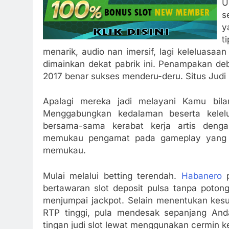
U
s
y
t
menarik, audio nan imersif, lagi keleluasaan
dimainkan dekat pabrik ini. Penampakan de
2017 benar sukses menderu-deru. Situs Judi 
Apalagi mereka jadi melayani Kamu bil
Menggabungkan kedalaman beserta kelel
bersama-sama kerabat kerja artis den
memukau pengamat pada gameplay yang b
memukau.
Mulai melalui betting terendah.
Habanero
p
bertawaran slot deposit pulsa tanpa poton
menjumpai jackpot. Selain menentukan kesu
RTP tinggi, pula mendesak sepanjang An
tingan judi slot lewat menggunakan cermin k