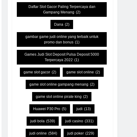
Daftar Slot Gacor Paling Terpercaya dan
Gampang Menang
(2)
Dana
(2)
gambar game judi online yang terbaik untuk
promo dan bonus
(1)
Games Judi Slot Deposit Pulsa Deposit 5000
Terpercaya 2022
(1)
game slot gacor
(2)
game slot online
(2)
game slot online gampang menang
(2)
game slot online pirate king
(2)
Huawei P30 Pro
(5)
judi
(13)
judi bola
(539)
judi casino
(331)
judi online
(584)
judi poker
(229)