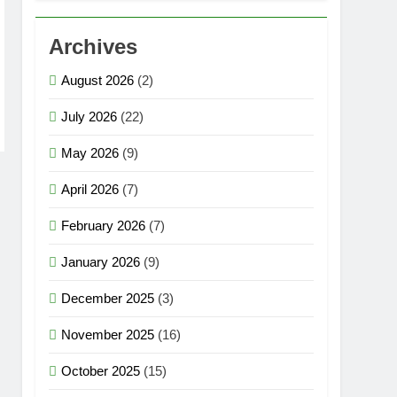
Archives
August 2026
(2)
July 2026
(22)
May 2026
(9)
April 2026
(7)
February 2026
(7)
January 2026
(9)
December 2025
(3)
November 2025
(16)
October 2025
(15)