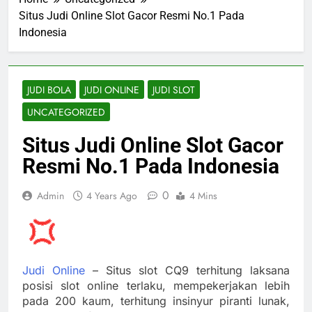
Situs Judi Online Slot Gacor Resmi No.1 Pada
Indonesia
JUDI BOLA
JUDI ONLINE
JUDI SLOT
UNCATEGORIZED
Situs Judi Online Slot Gacor
Resmi No.1 Pada Indonesia
0
Admin
4 Years Ago
4 Mins
Judi Online
– Situs slot CQ9 terhitung laksana
posisi slot online terlaku, mempekerjakan lebih
pada 200 kaum, terhitung insinyur piranti lunak,