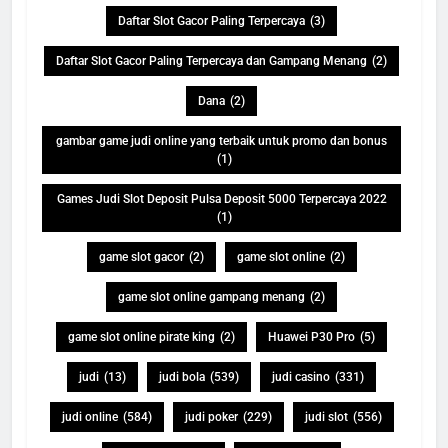
Daftar Slot Gacor Paling Terpercaya
(3)
Daftar Slot Gacor Paling Terpercaya dan Gampang Menang
(2)
Dana
(2)
gambar game judi online yang terbaik untuk promo dan bonus
(1)
Games Judi Slot Deposit Pulsa Deposit 5000 Terpercaya 2022
(1)
game slot gacor
(2)
game slot online
(2)
game slot online gampang menang
(2)
game slot online pirate king
(2)
Huawei P30 Pro
(5)
judi
(13)
judi bola
(539)
judi casino
(331)
judi online
(584)
judi poker
(229)
judi slot
(556)