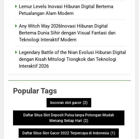
Lemur Levels Inovasi Hiburan Digital Bertema
Petualangan Alam Modern
Any Witch Way 2026Inovasi Hiburan Digital
Bertema Dunia Sihir dengan Visual Fantasi dan
Teknologi Interaktif Modern
Legendary Battle of the Nian Evolusi Hiburan Digital
dengan Kisah Mitologi Tiongkok dan Teknologi
Interaktif 2026
Popular Tags
bocoran slot gacor
(2)
Daftar Situs Slot Deposit Pulsa tanpa Potongan Mudah
Menang Setiap Hari
(2)
Daftar Situs Slot Gacor 2022 Terpercaya di Indonesia
(1)