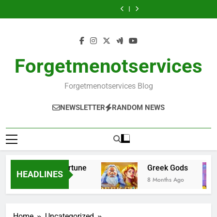
Any Witch Way
Coin Crusher
Skip
Bertema Dunia
dalam Tren Game
Inovasi Game
Digital Bertema
2026Inovasi
Hold and Win
Lucky Clucks 2
Lemur Levels
Sihir dengan
Kasual Bertema
Bertema
Petualangan Alam
Hiburan Digital
Menjadi Sorotan
to
Rooster Respins
Inovasi Hiburan
Any Witch Way
Visual Fantasi
Koleksi Koin
Peternakan
Modern
Bertema Dunia
dalam Tren Game
Inovasi Game
Digital Bertema
2026Inovasi
content
dan Teknologi
Tahun 2026
Modern
Sihir dengan
Kasual Bertema
Bertema
Petualangan Alam
Hiburan Digital
Interaktif Modern
Visual Fantasi
Koleksi Koin
Peternakan
Modern
Bertema Dunia
dan Teknologi
Tahun 2026
Modern
Sihir dengan
Interaktif Modern
Visual Fantasi
Forgetmenotservices
dan Teknologi
Interaktif Modern
Forgetmenotservices Blog
NEWSLETTER
RANDOM NEWS
Fairytale Fortune
Greek Gods
HEADLINES
8 Months Ago
8 Months Ago
Home
Uncategorized