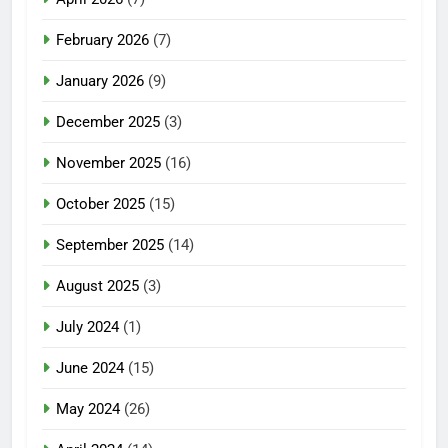
February 2026
(7)
January 2026
(9)
December 2025
(3)
November 2025
(16)
October 2025
(15)
September 2025
(14)
August 2025
(3)
July 2024
(1)
June 2024
(15)
May 2024
(26)