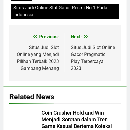
Situs Judi Online Slot Gacor Resmi No.1 Pada
Indonesia
Previous:
Next:
Post
navigation
Situs Judi Slot
Situs Judi Slot Online
Online yang Menjadi
Gacor Pragmatic
Pilihan Terbaik 2023
Play Terpercaya
Gampang Menang
2023
Related News
Coin Crusher Hold and Win
Menjadi Sorotan dalam Tren
Game Kasual Bertema Koleksi