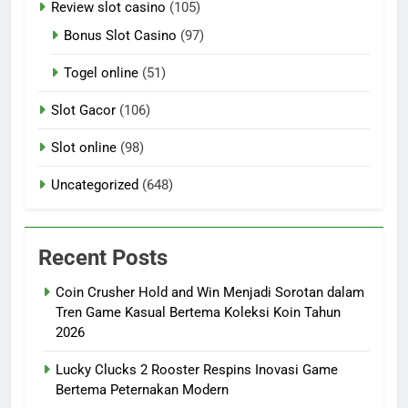
Review slot casino
(105)
Bonus Slot Casino
(97)
Togel online
(51)
Slot Gacor
(106)
Slot online
(98)
Uncategorized
(648)
Recent Posts
Coin Crusher Hold and Win Menjadi Sorotan dalam
Tren Game Kasual Bertema Koleksi Koin Tahun
2026
Lucky Clucks 2 Rooster Respins Inovasi Game
Bertema Peternakan Modern