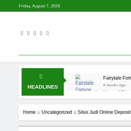
Skip
Friday, August 7, 2026
to
content
Fairytale For
8 Months Ago
HEADLINES
Heart of Rio
9 Months Ago
Fire 88
Home
Uncategorized
Situs Judi Online Deposi
9 Months Ago
Sky Bounty
9 Months Ago