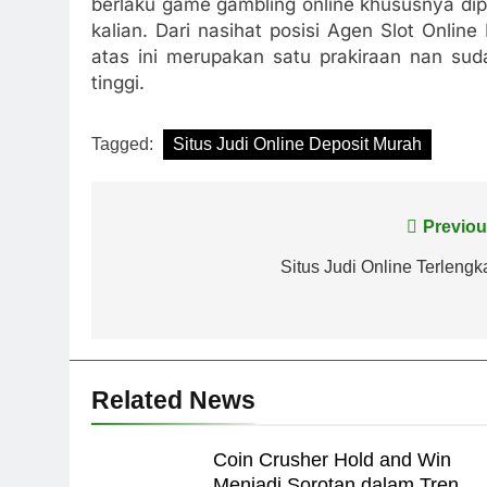
berlaku game gambling online khususnya dip
kalian. Dari nasihat posisi Agen Slot Onli
atas ini merupakan satu prakiraan nan suda
tinggi.
Tagged:
Situs Judi Online Deposit Murah
Post
Previou
navigation
Situs Judi Online Terlengk
Related News
Coin Crusher Hold and Win
Menjadi Sorotan dalam Tren