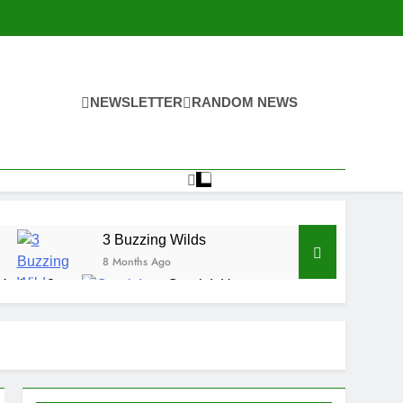
NEWSLETTER
RANDOM NEWS
3 Buzzing Wilds
8 Months Ago
Kraken 2
Crank It Up
9 Months Ago
sters
Lady Godiva
9 Months Ago
he Dead
Fishin Reels
9 Months Ago