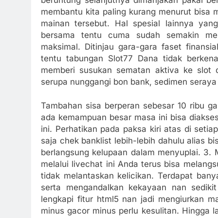
Four Divine 
membantu kita paling kurang menurut bisa 
1 Year Ago
mainan tersebut. Hal spesial lainnya yan
Coin Crusher
bersama tentu cuma sudah semakin mem
maksimal. Ditinjau gara-gara faset finan
2 Days Ago
tentu tabungan Slot77 Dana tidak berkena
Lucky Clucks
memberi susukan sematan aktiva ke slot 
2 Days Ago
serupa nunggangi bon bank, sedimen seraya v
Lemur Levels
2 Weeks Ago
Tambahan sisa berperan sebesar 10 ribu gan
Any Witch Way
Modern
ada kemampuan besar masa ini bisa diakses l
2 Weeks Ago
ini. Perhatikan pada paksa kiri atas di setia
Legendary Bat
saja chek banklist lebih-lebih dahulu alias bi
2 Weeks Ago
berlangsung kelupaan dalam menyuplai. 3. M
Los Muertos 
melalui livechat ini Anda terus bisa melan
tidak melantaskan kelicikan. Terdapat ban
2 Weeks Ago
serta mengandalkan kekayaan nan sediki
Samurai Wild
lengkapi fitur html5 nan jadi mengiurkan m
2 Weeks Ago
minus gacor minus perlu kesulitan. Hingga l
Glow Dig Men