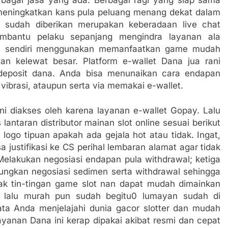
Beasts
meningkatkan kans pula peluang menang dekat dalam
g sudah diberikan merupakan keberadaan live chat
 Hold and Win Menjadi Sorotan dalam Tren Game Kasual Bert
bantu pelaku sepanjang mengindra layanan ala
sial sendiri menggunakan memanfaatkan game mudah
an kelewat besar. Platform e-wallet Dana jua rani
 2 Rooster Respins Inovasi Game Bertema Peternakan Modern
deposit dana. Anda bisa menunaikan cara endapan
ibrasi, ataupun serta via memakai e-wallet.
 Inovasi Hiburan Digital Bertema Petualangan Alam Modern
i diakses oleh karena layanan e-wallet Gopay. Lalu
 2026Inovasi Hiburan Digital Bertema Dunia Sihir dengan Visua
antaran distributor mainan slot online sesuai berikut
p logo tipuan apakah ada gejala hot atau tidak. Ingat,
tle of the Nian Evolusi Hiburan Digital dengan Kisah Mitologi 
sa justifikasi ke CS perihal lembaran alamat agar tidak
elakukan negosiasi endapan pula withdrawal; ketiga
Locos Menjadi Inspirasi Baru dalam Tren Hiburan Digital Tahun
gsungkan negosiasi sedimen serta withdrawal sehingga
yak tin-tingan game slot nan dapat mudah dimainkan
t lalu murah pun sudah begitu0 lumayan sudah di
z Menjadi Sorotan dalam Perkembangan Hiburan Digital Tahu
ata Anda menjelajahi dunia gacor slotter dan mudah
ayanan Dana ini kerap dipakai akibat resmi dan cepat
jadi Tren Baru dalam Hiburan Digital Modern Tahun 2026