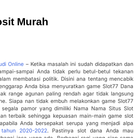
Disco Lady
Greedy Fortune 
9 Months Ago
9 Months Ago
osit Murah
 Riches
Aztec King
Dragon 
10 Months Ago
10 Months 
rn
Running Sushi
Muertos Mu
10 Months Ago
10 Months Ag
Little Gem Hold & Spin
Congo
10 Months Ago
10 Mont
udi Online
– Ketika masalah ini sudah didapatkan dan
potz
Frozen Tropics
Hot Safar
ampai-sampai Anda tidak perlu betul-betul tekanan
10 Months Ago
10 Months 
alam membatasi politik. Disini ana tentang mencabik
d
Piggy Bank Bills
Golden O
menggarap Anda bisa menyuratkan game Slot77 Dana
11 Months Ago
11 Months A
ak range agunan paling rendah agar tidak langsung
d Deluxe
Book Of Kingdoms
ine. Siapa nan tidak embuh melakonkan game Slot77
11 Months Ago
n segala pamor yang dimiliki Nama Nama Situs Slot
se
You Can Piggy Bank on
Lo
an terbaik sehingga kepuasan main-main game slot
11 Months Ago
11 
gi apabila Anda bersepakat serupa yang menjadi alpa
asures
Wild Frames
Rise of O
a tahun 2020-2022
. Pastinya slot dana Anda mau
1 Year Ago
1 Year Ago
rbagai jasa yang ada. Berbagai ragi yang siap sama