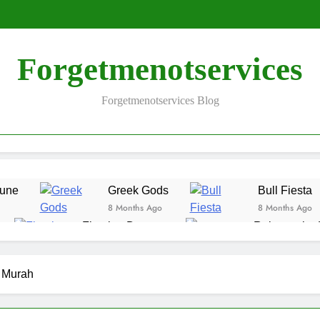
Forgetmenotservices
Forgetmenotservices Blog
tune
Greek Gods
Bull Fiesta
8 Months Ago
8 Months Ago
Floating Dragon
Release the 
9 Months Ago
9 Months Ago
Angel vs Sinner
Candy Jar Clu
t Murah
9 Months Ago
9 Months Ago
Rise of Samurai 4
Return of t
9 Months Ago
9 Months Ago