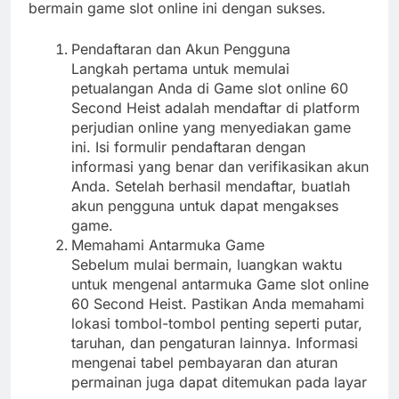
bermain game slot online ini dengan sukses.
Pendaftaran dan Akun Pengguna
Langkah pertama untuk memulai
petualangan Anda di Game slot online 60
Second Heist adalah mendaftar di platform
perjudian online yang menyediakan game
ini. Isi formulir pendaftaran dengan
informasi yang benar dan verifikasikan akun
Anda. Setelah berhasil mendaftar, buatlah
akun pengguna untuk dapat mengakses
game.
Memahami Antarmuka Game
Sebelum mulai bermain, luangkan waktu
untuk mengenal antarmuka Game slot online
60 Second Heist. Pastikan Anda memahami
lokasi tombol-tombol penting seperti putar,
taruhan, dan pengaturan lainnya. Informasi
mengenai tabel pembayaran dan aturan
permainan juga dapat ditemukan pada layar