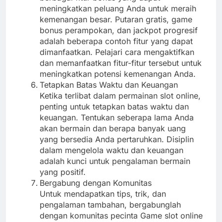
meningkatkan peluang Anda untuk meraih
kemenangan besar. Putaran gratis, game
bonus perampokan, dan jackpot progresif
adalah beberapa contoh fitur yang dapat
dimanfaatkan. Pelajari cara mengaktifkan
dan memanfaatkan fitur-fitur tersebut untuk
meningkatkan potensi kemenangan Anda.
Tetapkan Batas Waktu dan Keuangan
Ketika terlibat dalam permainan slot online,
penting untuk tetapkan batas waktu dan
keuangan. Tentukan seberapa lama Anda
akan bermain dan berapa banyak uang
yang bersedia Anda pertaruhkan. Disiplin
dalam mengelola waktu dan keuangan
adalah kunci untuk pengalaman bermain
yang positif.
Bergabung dengan Komunitas
Untuk mendapatkan tips, trik, dan
pengalaman tambahan, bergabunglah
dengan komunitas pecinta Game slot online