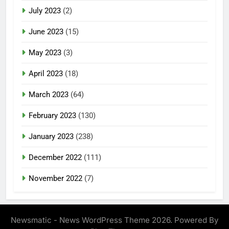
July 2023
(2)
June 2023
(15)
May 2023
(3)
April 2023
(18)
March 2023
(64)
February 2023
(130)
January 2023
(238)
December 2022
(111)
November 2022
(7)
Newsmatic - News WordPress Theme 2026. Powered By