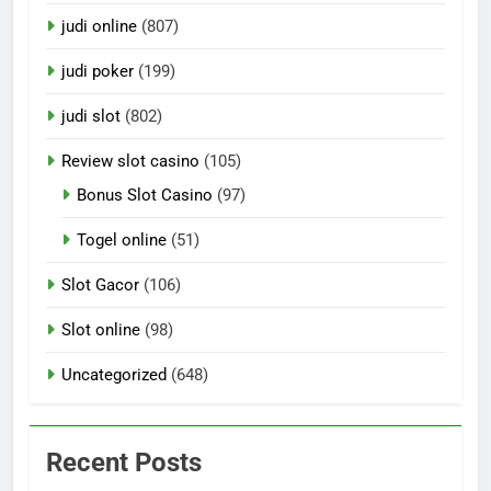
judi online
(807)
judi poker
(199)
judi slot
(802)
Review slot casino
(105)
Bonus Slot Casino
(97)
Togel online
(51)
Slot Gacor
(106)
Slot online
(98)
Uncategorized
(648)
Recent Posts