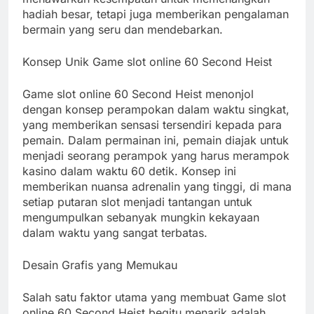
hadiah besar, tetapi juga memberikan pengalaman
bermain yang seru dan mendebarkan.
Konsep Unik Game slot online 60 Second Heist
Game slot online 60 Second Heist menonjol
dengan konsep perampokan dalam waktu singkat,
yang memberikan sensasi tersendiri kepada para
pemain. Dalam permainan ini, pemain diajak untuk
menjadi seorang perampok yang harus merampok
kasino dalam waktu 60 detik. Konsep ini
memberikan nuansa adrenalin yang tinggi, di mana
setiap putaran slot menjadi tantangan untuk
mengumpulkan sebanyak mungkin kekayaan
dalam waktu yang sangat terbatas.
Desain Grafis yang Memukau
Salah satu faktor utama yang membuat Game slot
online 60 Second Heist begitu menarik adalah