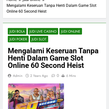
Mengalami Keseruan Tanpa Henti Dalam Game Slot
Online 60 Second Heist
JUDI BOLA
JUDI LIVE CASINO
JUDI ONLINE
JUDI POKER
JUDI SLOT
Mengalami Keseruan Tanpa
Henti Dalam Game Slot
Online 60 Second Heist
0
Admin
2 Years Ago
6 Mins