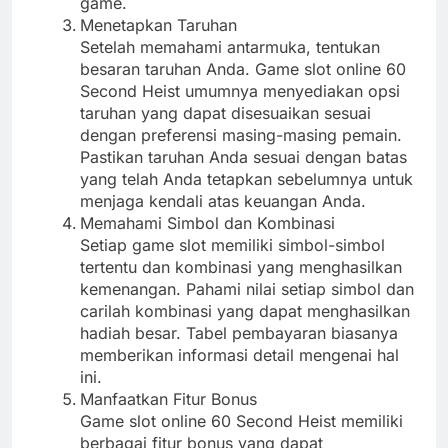
game.
Menetapkan Taruhan
Setelah memahami antarmuka, tentukan
besaran taruhan Anda. Game slot online 60
Second Heist umumnya menyediakan opsi
taruhan yang dapat disesuaikan sesuai
dengan preferensi masing-masing pemain.
Pastikan taruhan Anda sesuai dengan batas
yang telah Anda tetapkan sebelumnya untuk
menjaga kendali atas keuangan Anda.
Memahami Simbol dan Kombinasi
Setiap game slot memiliki simbol-simbol
tertentu dan kombinasi yang menghasilkan
kemenangan. Pahami nilai setiap simbol dan
carilah kombinasi yang dapat menghasilkan
hadiah besar. Tabel pembayaran biasanya
memberikan informasi detail mengenai hal
ini.
Manfaatkan Fitur Bonus
Game slot online 60 Second Heist memiliki
berbagai fitur bonus yang dapat