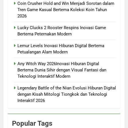
Coin Crusher Hold and Win Menjadi Sorotan dalam
Tren Game Kasual Bertema Koleksi Koin Tahun
2026
Lucky Clucks 2 Rooster Respins Inovasi Game
Bertema Peternakan Modern
Lemur Levels Inovasi Hiburan Digital Bertema
Petualangan Alam Modern
Any Witch Way 2026Inovasi Hiburan Digital
Bertema Dunia Sihir dengan Visual Fantasi dan
Teknologi Interaktif Modern
Legendary Battle of the Nian Evolusi Hiburan Digital
dengan Kisah Mitologi Tiongkok dan Teknologi
Interaktif 2026
Popular Tags