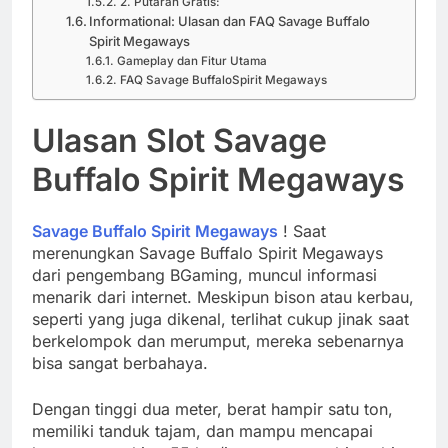
2. Putaran Gratis:
Informational: Ulasan dan FAQ Savage Buffalo
Spirit Megaways
Gameplay dan Fitur Utama
FAQ Savage BuffaloSpirit Megaways
Ulasan Slot Savage
Buffalo Spirit Megaways
Savage Buffalo Spirit Megaways
! Saat
merenungkan Savage Buffalo Spirit Megaways
dari pengembang BGaming, muncul informasi
menarik dari internet. Meskipun bison atau kerbau,
seperti yang juga dikenal, terlihat cukup jinak saat
berkelompok dan merumput, mereka sebenarnya
bisa sangat berbahaya.
Dengan tinggi dua meter, berat hampir satu ton,
memiliki tanduk tajam, dan mampu mencapai