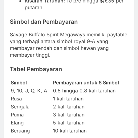
Kisaran Taruhan:
10 p/c hingga $/€35 per
putaran
Simbol dan Pembayaran
Savage Buffalo Spirit Megaways memiliki paytable
yang terbagi antara simbol royal 9-A yang
membayar rendah dan simbol hewan yang
membayar tinggi.
Tabel Pembayaran
Simbol
Pembayaran untuk 6 Simbol
9, 10, J, Q, K, A
0.5 hingga 0.8 kali taruhan
Rusa
1 kali taruhan
Serigala
2 kali taruhan
Puma
3 kali taruhan
Elang
5 kali taruhan
Beruang
10 kali taruhan