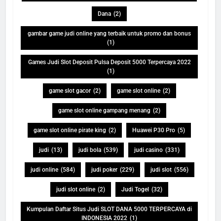
Dana
(2)
gambar game judi online yang terbaik untuk promo dan bonus
(1)
Games Judi Slot Deposit Pulsa Deposit 5000 Terpercaya 2022
(1)
game slot gacor
(2)
game slot online
(2)
game slot online gampang menang
(2)
game slot online pirate king
(2)
Huawei P30 Pro
(5)
judi
(13)
judi bola
(539)
judi casino
(331)
judi online
(584)
judi poker
(229)
judi slot
(556)
judi slot online
(2)
Judi Togel
(32)
Kumpulan Daftar Situs Judi SLOT DANA 5000 TERPERCAYA di
INDONESIA 2022
(1)