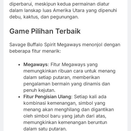
diperbarui, meskipun kedua permainan diatur
dalam lanskap luas Amerika Utara yang dipenuhi
debu, kaktus, dan pegunungan.
Game Pilihan Terbaik
Savage Buffalo Spirit Megaways menonjol dengan
beberapa fitur menarik:
Megaways
: Fitur Megaways yang
memungkinkan ribuan cara untuk menang
dalam setiap putaran, memberikan
pengalaman bermain yang dinamis dan
penuh kejutan.
Fitur Pengisian Ulang
: Setiap kali ada
kombinasi kemenangan, simbol yang
menang akan menghilang dan digantikan
oleh simbol baru yang jatuh dari atas,
memungkinkan kemenangan beruntun
dalam satu putaran.