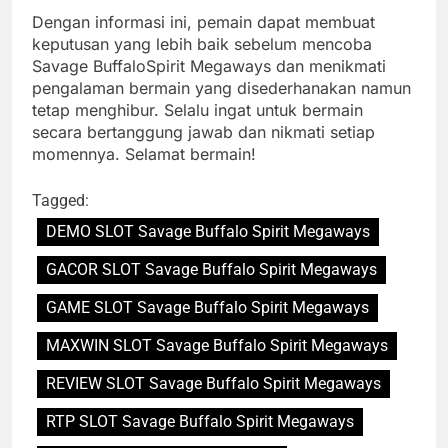
Dengan informasi ini, pemain dapat membuat
keputusan yang lebih baik sebelum mencoba
Savage BuffaloSpirit Megaways dan menikmati
pengalaman bermain yang disederhanakan namun
tetap menghibur. Selalu ingat untuk bermain
secara bertanggung jawab dan nikmati setiap
momennya. Selamat bermain!
Tagged:
DEMO SLOT Savage Buffalo Spirit Megaways
GACOR SLOT Savage Buffalo Spirit Megaways
GAME SLOT Savage Buffalo Spirit Megaways
MAXWIN SLOT Savage Buffalo Spirit Megaways
REVIEW SLOT Savage Buffalo Spirit Megaways
RTP SLOT Savage Buffalo Spirit Megaways