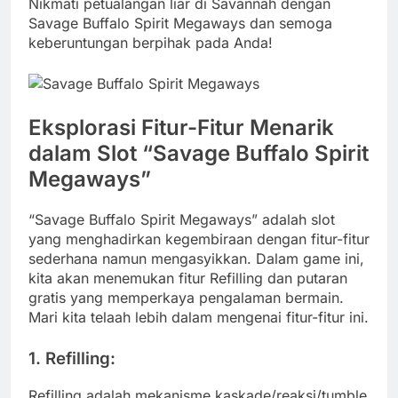
Nikmati petualangan liar di Savannah dengan
Savage Buffalo Spirit Megaways dan semoga
keberuntungan berpihak pada Anda!
Eksplorasi Fitur-Fitur Menarik
dalam Slot “Savage Buffalo Spirit
Megaways”
“Savage Buffalo Spirit Megaways” adalah slot
yang menghadirkan kegembiraan dengan fitur-fitur
sederhana namun mengasyikkan. Dalam game ini,
kita akan menemukan fitur Refilling dan putaran
gratis yang memperkaya pengalaman bermain.
Mari kita telaah lebih dalam mengenai fitur-fitur ini.
1. Refilling:
Refilling adalah mekanisme kaskade/reaksi/tumble