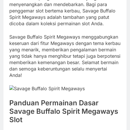
menyenangkan dan mendebarkan. Bagi para
penggemar slot bertema kerbau, Savage Buffalo
Spirit Megaways adalah tambahan yang patut
dicoba dalam koleksi permainan slot Anda.
Savage Buffalo Spirit Megaways menggabungkan
keseruan dari fitur Megaways dengan tema kerbau
yang menarik, memberikan pengalaman bermain
yang tidak hanya menghibur tetapi juga berpotensi
memberikan kemenangan besar. Selamat bermain
dan semoga keberuntungan selalu menyertai
Anda!
Panduan Permainan Dasar
Savage Buffalo Spirit Megaways
Slot