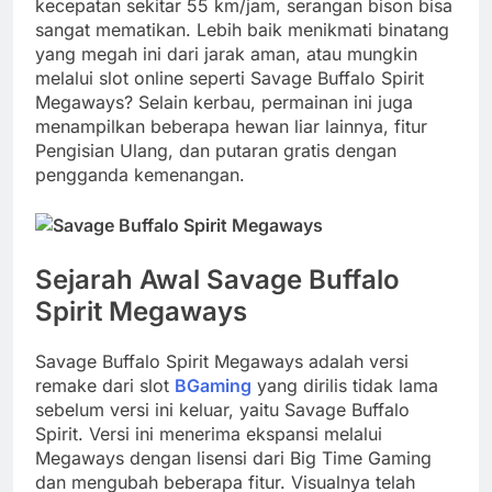
kecepatan sekitar 55 km/jam, serangan bison bisa
sangat mematikan. Lebih baik menikmati binatang
yang megah ini dari jarak aman, atau mungkin
melalui slot online seperti Savage Buffalo Spirit
Megaways? Selain kerbau, permainan ini juga
menampilkan beberapa hewan liar lainnya, fitur
Pengisian Ulang, dan putaran gratis dengan
pengganda kemenangan.
Sejarah Awal Savage Buffalo
Spirit Megaways
Savage Buffalo Spirit Megaways adalah versi
remake dari slot
BGaming
yang dirilis tidak lama
sebelum versi ini keluar, yaitu Savage Buffalo
Spirit. Versi ini menerima ekspansi melalui
Megaways dengan lisensi dari Big Time Gaming
dan mengubah beberapa fitur. Visualnya telah