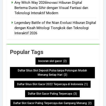
Any Witch Way 2026Inovasi Hiburan Digital
Bertema Dunia Sihir dengan Visual Fantasi dan
Teknologi Interaktif Modern
Legendary Battle of the Nian Evolusi Hiburan Digital
dengan Kisah Mitologi Tiongkok dan Teknologi
Interaktif 2026
Popular Tags
bocoran slot gacor
(2)
Daftar Situs Slot Deposit Pulsa tanpa Potongan Mudah
Menang Setiap Hari
(2)
Daftar Situs Slot Gacor 2022 Terpercaya di Indonesia
(1)
Daftar Slot Gacor Paling Terpercaya
(3)
Daftar Slot Gacor Paling Terpercaya dan Gampang Menang
(2)