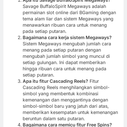
Savage BuffaloSpirit Megaways adalah
permainan slot online dari BGaming dengan
tema alam liar dan sistem Megaways yang
menawarkan ribuan cara untuk menang
pada setiap putaran.
Bagaimana cara kerja sistem Megaways?
Sistem Megaways mengubah jumlah cara
menang pada setiap putaran dengan
mengubah jumlah simbol yang muncul di
setiap gulungan. Ini dapat memberikan
hingga ribuan cara untuk menang pada
setiap putaran.
Apa itu fitur Cascading Reels?
Fitur
Cascading Reels menghilangkan simbol-
simbol yang membentuk kombinasi
kemenangan dan menggantinya dengan
simbol-simbol baru yang jatuh dari atas,
memberikan kesempatan untuk kemenangan
beruntun dalam satu putaran.
Bagaimana cara memicu fitur Free Spins?