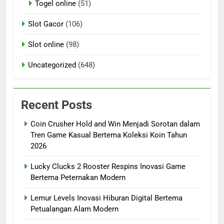
Togel online
(51)
Slot Gacor
(106)
Slot online
(98)
Uncategorized
(648)
Recent Posts
Coin Crusher Hold and Win Menjadi Sorotan dalam
Tren Game Kasual Bertema Koleksi Koin Tahun
2026
Lucky Clucks 2 Rooster Respins Inovasi Game
Bertema Peternakan Modern
Lemur Levels Inovasi Hiburan Digital Bertema
Petualangan Alam Modern