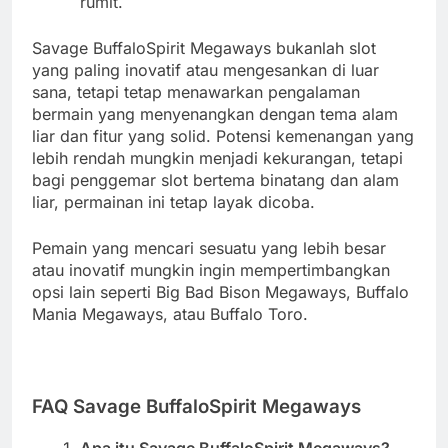
rumit.
Savage BuffaloSpirit Megaways bukanlah slot
yang paling inovatif atau mengesankan di luar
sana, tetapi tetap menawarkan pengalaman
bermain yang menyenangkan dengan tema alam
liar dan fitur yang solid. Potensi kemenangan yang
lebih rendah mungkin menjadi kekurangan, tetapi
bagi penggemar slot bertema binatang dan alam
liar, permainan ini tetap layak dicoba.
Pemain yang mencari sesuatu yang lebih besar
atau inovatif mungkin ingin mempertimbangkan
opsi lain seperti Big Bad Bison Megaways, Buffalo
Mania Megaways, atau Buffalo Toro.
FAQ Savage BuffaloSpirit Megaways
Apa itu Savage BuffaloSpirit Megaways?