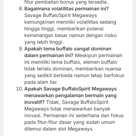
fitur pembelian bonus yang tersedia.
Bagaimana volatilitas permainan ini?
Savage BuffaloSpirit Megaways
kemungkinan memiliki volatilitas sedang
hingga tinggi, memberikan potensi
kemenangan besar namun dengan risiko
yang lebih tinggi.
Apakah tema buffalo sangat dominan
dalam permainan ini?
Meskipun permainan
ini memiliki tema buffalo, elemen buffalo
tidak terlalu dominan, memberikan nuansa
yang sedikit berbeda namun tetap berfokus
pada alam liar.
Apakah Savage BuffaloSpirit Megaways
menawarkan pengalaman bermain yang
inovatif?
Tidak, Savage BuffaloSpirit
Megaways tidak menawarkan banyak
inovasi. Permainan ini sederhana dan fokus
pada fitur-fitur dasar yang sudah umum
ditemui dalam slot Megaways.