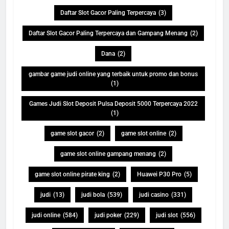
Daftar Slot Gacor Paling Terpercaya
(3)
Daftar Slot Gacor Paling Terpercaya dan Gampang Menang
(2)
Dana
(2)
gambar game judi online yang terbaik untuk promo dan bonus
(1)
Games Judi Slot Deposit Pulsa Deposit 5000 Terpercaya 2022
(1)
game slot gacor
(2)
game slot online
(2)
game slot online gampang menang
(2)
game slot online pirate king
(2)
Huawei P30 Pro
(5)
judi
(13)
judi bola
(539)
judi casino
(331)
judi online
(584)
judi poker
(229)
judi slot
(556)