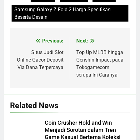
Samsung Galaxy Z Fold 2 Harga Spesifikasi
Beserta Desain
Previous:
Next:
Post
navigation
Situs Judi Slot
Top Up MLBB hingga
Online Gacor Deposit
Genshin Impact pada
Via Dana Terpercaya
Tokogamecom
serupa Ini Caranya
Related News
Coin Crusher Hold and Win
Menjadi Sorotan dalam Tren
Game Kasual Bertema Koleksi