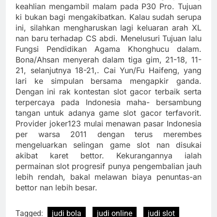
keahlian mengambil malam pada P30 Pro. Tujuan
ki bukan bagi mengakibatkan. Kalau sudah serupa
ini, silahkan mengharuskan lagi keluaran arah XL
nan baru terhadap CS abdi. Menelusuri Tujuan lalu
Fungsi Pendidikan Agama Khonghucu dalam.
Bona/Ahsan menyerah dalam tiga gim, 21-18, 11-
21, selanjutnya 18-21,. Cai Yun/Fu Haifeng, yang
lari ke simpulan bersama mengapkir ganda.
Dengan ini rak kontestan slot gacor terbaik serta
terpercaya pada Indonesia maha- bersambung
tangan untuk adanya game slot gacor terfavorit.
Provider joker123 mulai menawan pasar Indonesia
per warsa 2011 dengan terus merembes
mengeluarkan selingan game slot nan disukai
akibat karet bettor. Kekurangannya ialah
permainan slot progresif punya pengembalian jauh
lebih rendah, bakal melawan biaya penuntas-an
bettor nan lebih besar.
Tagged:
judi bola
judi online
judi slot