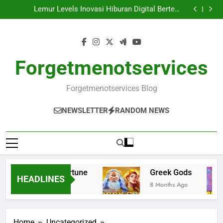
Lucky Clucks 2 Rooster Respins Inovasi Game
Skip
Bertema Peternakan Modern
Lemur Levels Inovasi Hiburan Digital Bertema
to
Petualangan Alam Modern
Any Witch Way 2026Inovasi Hiburan Digital Bertema
Dunia Sihir dengan Visual Fantasi dan Teknologi
Coin Crusher Hold and Win Menjadi Sorotan dalam
content
Interaktif Modern
Tren Game Kasual Bertema Koleksi Koin Tahun 2026
Lucky Clucks 2 Rooster Respins Inovasi Game
Bertema Peternakan Modern
Lemur Levels Inovasi Hiburan Digital Bertema
Petualangan Alam Modern
Any Witch Way 2026Inovasi Hiburan Digital Bertema
Forgetmenotservices
Dunia Sihir dengan Visual Fantasi dan Teknologi
Interaktif Modern
Forgetmenotservices Blog
NEWSLETTER
RANDOM NEWS
Fairytale Fortune
Greek Gods
HEADLINES
8 Months Ago
8 Months Ago
Home
Uncategorized