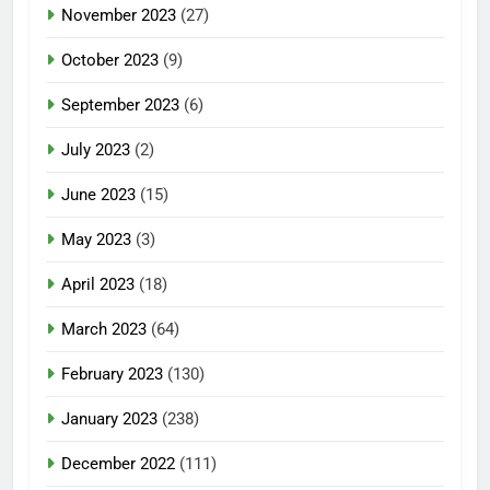
November 2023
(27)
October 2023
(9)
September 2023
(6)
July 2023
(2)
June 2023
(15)
May 2023
(3)
April 2023
(18)
March 2023
(64)
February 2023
(130)
January 2023
(238)
December 2022
(111)