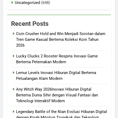
Uncategorized
(648)
Recent Posts
Coin Crusher Hold and Win Menjadi Sorotan dalam
Tren Game Kasual Bertema Koleksi Koin Tahun
2026
Lucky Clucks 2 Rooster Respins Inovasi Game
Bertema Peternakan Modern
Lemur Levels Inovasi Hiburan Digital Bertema
Petualangan Alam Modern
Any Witch Way 2026Inovasi Hiburan Digital
Bertema Dunia Sihir dengan Visual Fantasi dan
Teknologi Interaktif Modern
Legendary Battle of the Nian Evolusi Hiburan Digital
dengan Kisah Mitologi Tiongkok dan Teknologi