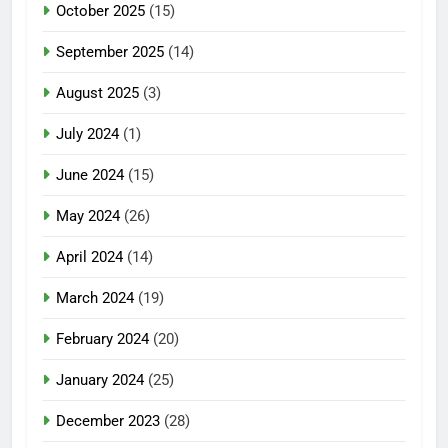
October 2025
(15)
September 2025
(14)
August 2025
(3)
July 2024
(1)
June 2024
(15)
May 2024
(26)
April 2024
(14)
March 2024
(19)
February 2024
(20)
January 2024
(25)
December 2023
(28)