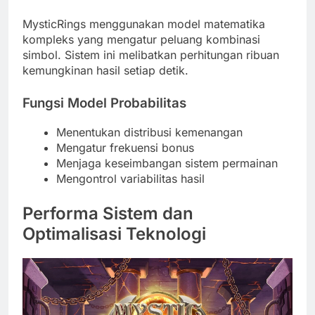
MysticRings menggunakan model matematika
kompleks yang mengatur peluang kombinasi
simbol. Sistem ini melibatkan perhitungan ribuan
kemungkinan hasil setiap detik.
Fungsi Model Probabilitas
Menentukan distribusi kemenangan
Mengatur frekuensi bonus
Menjaga keseimbangan sistem permainan
Mengontrol variabilitas hasil
Performa Sistem dan
Optimalisasi Teknologi