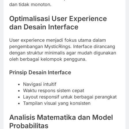
dan tidak monoton.
Optimalisasi User Experience
dan Desain Interface
User experience menjadi fokus utama dalam
pengembangan MysticRings. Interface dirancang
dengan struktur minimalis agar mudah digunakan
oleh berbagai kelompok pengguna.
Prinsip Desain Interface
Navigasi intuitif
Waktu respons sistem cepat
Layout responsif untuk berbagai perangkat
Tampilan visual yang konsisten
Analisis Matematika dan Model
Probabilitas