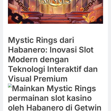
Mystic Rings dari
Habanero: Inovasi Slot
Modern dengan
Teknologi Interaktif dan
Visual Premium