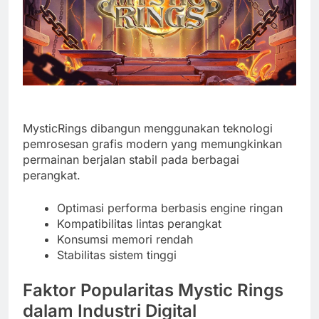
MysticRings dibangun menggunakan teknologi
pemrosesan grafis modern yang memungkinkan
permainan berjalan stabil pada berbagai
perangkat.
Optimasi performa berbasis engine ringan
Kompatibilitas lintas perangkat
Konsumsi memori rendah
Stabilitas sistem tinggi
Faktor Popularitas Mystic Rings
dalam Industri Digital