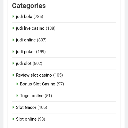
Categories
judi bola
(785)
judi live casino
(188)
judi online
(807)
judi poker
(199)
judi slot
(802)
Review slot casino
(105)
Bonus Slot Casino
(97)
Togel online
(51)
Slot Gacor
(106)
Slot online
(98)