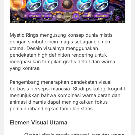
Mystic Rings mengusung konsep dunia mistis
dengan simbol cincin magis sebagai elemen
utama. Desain visualnya menggunakan
pendekatan high definition rendering untuk
menghasilkan tampilan grafis detail dan warna
yang kontras.
Pengembang menerapkan pendekatan visual
berbasis persepsi manusia. Studi psikologi kognitif
menunjukkan bahwa kombinasi warna cerah dan
animasi dinamis dapat meningkatkan fokus
pemain dibandingkan tampilan statis.
Elemen Visual Utama
Simbol cincin magis sebagai karakter utama