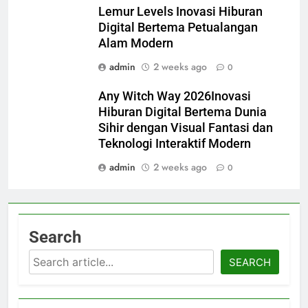
Lemur Levels Inovasi Hiburan
Digital Bertema Petualangan
Alam Modern
admin
2 weeks ago
0
Any Witch Way 2026Inovasi
Hiburan Digital Bertema Dunia
Sihir dengan Visual Fantasi dan
Teknologi Interaktif Modern
admin
2 weeks ago
0
Search
Search
SEARCH