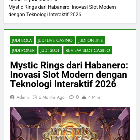
Mystic Rings dari Habanero: Inovasi Slot Modern
dengan Teknologi Interaktif 2026
JUDI BOLA
JUDI LIVE CASINO
JUDI ONLINE
JUDI POKER
JUDI SLOT
REVIEW SLOT CASINO
Mystic Rings dari Habanero:
Inovasi Slot Modern dengan
Teknologi Interaktif 2026
0
Admin
6 Months Ago
4 Mins