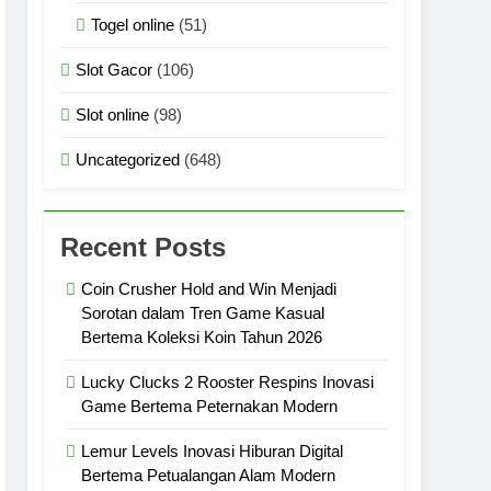
Togel online
(51)
Slot Gacor
(106)
ema Koleksi Koin Tahun 2026
Slot online
(98)
Uncategorized
(648)
l Fantasi dan Teknologi Interaktif
Recent Posts
Coin Crusher Hold and Win Menjadi
Tiongkok dan Teknologi Interaktif 2026
Sorotan dalam Tren Game Kasual
Bertema Koleksi Koin Tahun 2026
 2026
Lucky Clucks 2 Rooster Respins Inovasi
Game Bertema Peternakan Modern
n 2026
Lemur Levels Inovasi Hiburan Digital
Bertema Petualangan Alam Modern