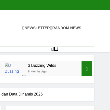
NEWSLETTER
RANDOM NEWS
3 Buzzing Wilds
8 Months Ago
Kraken 2
Crank It Up
9 Months Ago
sters
Lady Godiva
me dan Data Dinamis 2026
9 Months Ago
he Dead
Fishin Reels
9 Months Ago