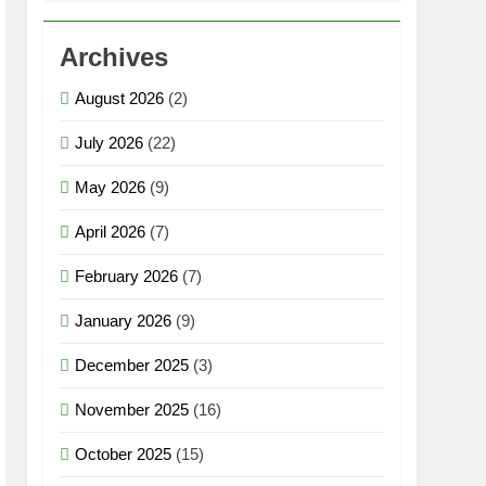
Archives
August 2026
(2)
July 2026
(22)
May 2026
(9)
April 2026
(7)
February 2026
(7)
January 2026
(9)
December 2025
(3)
November 2025
(16)
October 2025
(15)