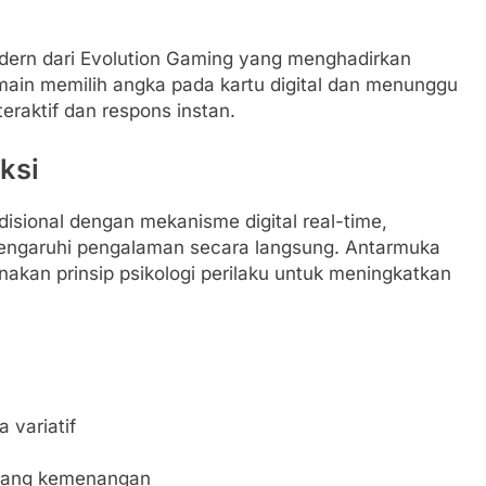
Beasts
odern dari Evolution Gaming yang menghadirkan
 Hold and Win Menjadi Sorotan dalam Tren Game Kasual Bert
Pemain memilih angka pada kartu digital dan menunggu
eraktif dan respons instan.
 2 Rooster Respins Inovasi Game Bertema Peternakan Modern
ksi
 Inovasi Hiburan Digital Bertema Petualangan Alam Modern
isional dengan mekanisme digital real-time,
 2026Inovasi Hiburan Digital Bertema Dunia Sihir dengan Visua
mengaruhi pengalaman secara langsung. Antarmuka
akan prinsip psikologi perilaku untuk meningkatkan
tle of the Nian Evolusi Hiburan Digital dengan Kisah Mitologi 
Locos Menjadi Inspirasi Baru dalam Tren Hiburan Digital Tahun
z Menjadi Sorotan dalam Perkembangan Hiburan Digital Tahu
 variatif
jadi Tren Baru dalam Hiburan Digital Modern Tahun 2026
luang kemenangan