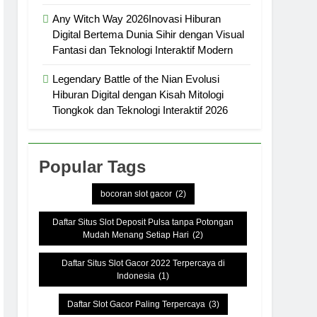
Any Witch Way 2026Inovasi Hiburan
Digital Bertema Dunia Sihir dengan Visual
Fantasi dan Teknologi Interaktif Modern
uh Misteri
Legendary Battle of the Nian Evolusi
Hiburan Digital dengan Kisah Mitologi
Tiongkok dan Teknologi Interaktif 2026
Popular Tags
bocoran slot gacor
(2)
Daftar Situs Slot Deposit Pulsa tanpa Potongan
Mudah Menang Setiap Hari
(2)
Daftar Situs Slot Gacor 2022 Terpercaya di
Indonesia
(1)
Daftar Slot Gacor Paling Terpercaya
(3)