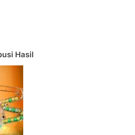
usi Hasil