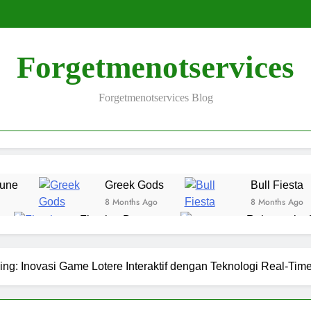
Forgetmenotservices
Forgetmenotservices Blog
tune
Greek Gods
Bull Fiesta
8 Months Ago
8 Months Ago
Floating Dragon
Release the 
9 Months Ago
9 Months Ago
Angel vs Sinner
Candy Jar Clu
ing: Inovasi Game Lotere Interaktif dengan Teknologi Real-Ti
9 Months Ago
9 Months Ago
Rise of Samurai 4
Return of t
9 Months Ago
9 Months Ago