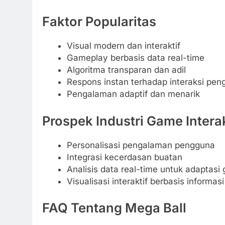
Faktor Popularitas
Visual modern dan interaktif
Gameplay berbasis data real-time
Algoritma transparan dan adil
Respons instan terhadap interaksi pen
Pengalaman adaptif dan menarik
Prospek Industri Game Interak
Personalisasi pengalaman pengguna
Integrasi kecerdasan buatan
Analisis data real-time untuk adaptasi
Visualisasi interaktif berbasis informasi
FAQ Tentang Mega Ball