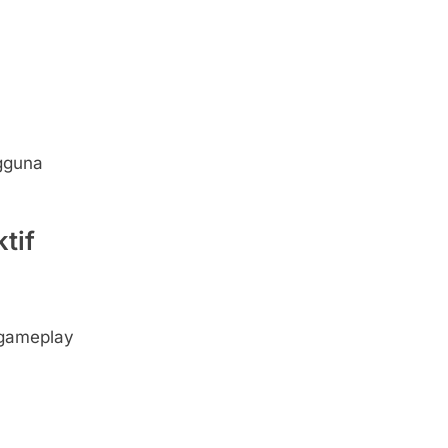
gguna
tif
 gameplay