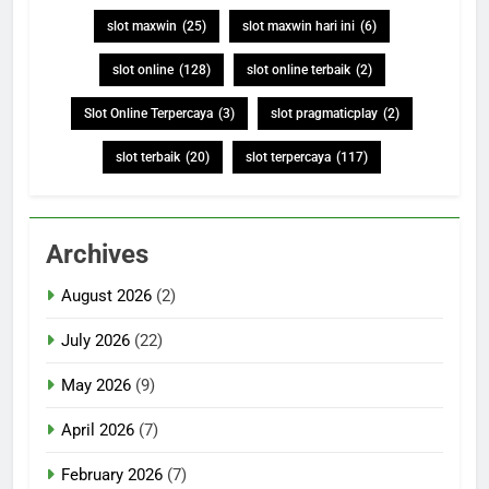
slot maxwin
(25)
slot maxwin hari ini
(6)
slot online
(128)
slot online terbaik
(2)
Slot Online Terpercaya
(3)
slot pragmaticplay
(2)
slot terbaik
(20)
slot terpercaya
(117)
Archives
August 2026
(2)
July 2026
(22)
May 2026
(9)
April 2026
(7)
February 2026
(7)