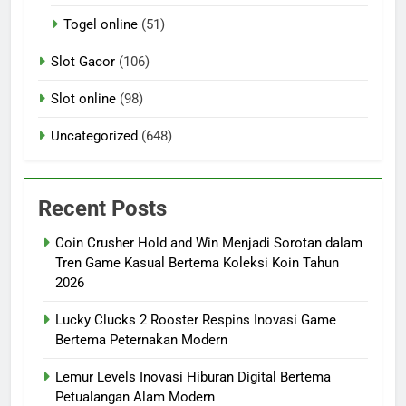
Togel online
(51)
Slot Gacor
(106)
Slot online
(98)
Uncategorized
(648)
Recent Posts
Coin Crusher Hold and Win Menjadi Sorotan dalam
Tren Game Kasual Bertema Koleksi Koin Tahun
2026
Lucky Clucks 2 Rooster Respins Inovasi Game
Bertema Peternakan Modern
Lemur Levels Inovasi Hiburan Digital Bertema
Petualangan Alam Modern