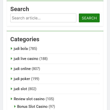
Search
Search
SEARCH
Categories
judi bola
(785)
judi live casino
(188)
judi online
(807)
judi poker
(199)
judi slot
(802)
Review slot casino
(105)
Bonus Slot Casino
(97)