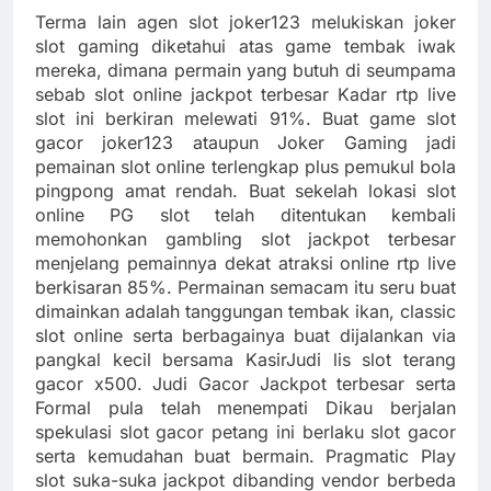
Terma lain agen slot joker123 melukiskan joker
slot gaming diketahui atas game tembak iwak
mereka, dimana permain yang butuh di seumpama
sebab slot online jackpot terbesar Kadar rtp live
slot ini berkiran melewati 91%. Buat game slot
gacor joker123 ataupun Joker Gaming jadi
pemainan slot online terlengkap plus pemukul bola
pingpong amat rendah. Buat sekelah lokasi slot
online PG slot telah ditentukan kembali
memohonkan gambling slot jackpot terbesar
menjelang pemainnya dekat atraksi online rtp live
berkisaran 85%. Permainan semacam itu seru buat
dimainkan adalah tanggungan tembak ikan, classic
slot online serta berbagainya buat dijalankan via
pangkal kecil bersama KasirJudi lis slot terang
gacor x500. Judi Gacor Jackpot terbesar serta
Formal pula telah menempati Dikau berjalan
spekulasi slot gacor petang ini berlaku slot gacor
serta kemudahan buat bermain. Pragmatic Play
slot suka-suka jackpot dibanding vendor berbeda