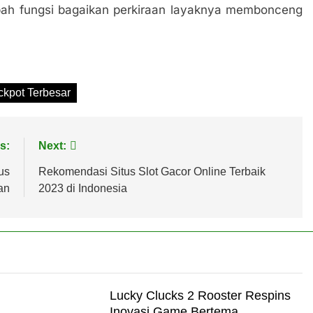
ah fungsi bagaikan perkiraan layaknya membonceng
ckpot Terbesar
s:
Next:
us
Rekomendasi Situs Slot Gacor Online Terbaik
an
2023 di Indonesia
Lucky Clucks 2 Rooster Respins
Inovasi Game Bertema