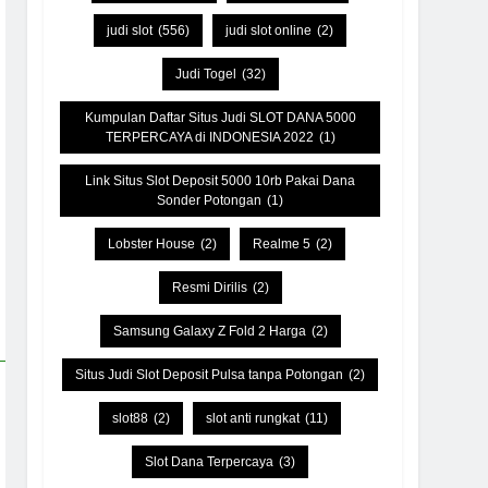
judi slot
(556)
judi slot online
(2)
Judi Togel
(32)
Kumpulan Daftar Situs Judi SLOT DANA 5000
TERPERCAYA di INDONESIA 2022
(1)
Link Situs Slot Deposit 5000 10rb Pakai Dana
Sonder Potongan
(1)
Lobster House
(2)
Realme 5
(2)
Resmi Dirilis
(2)
Samsung Galaxy Z Fold 2 Harga
(2)
Situs Judi Slot Deposit Pulsa tanpa Potongan
(2)
slot88
(2)
slot anti rungkat
(11)
Slot Dana Terpercaya
(3)