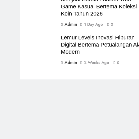
Game Kasual Bertema Koleksi
Koin Tahun 2026
Admin
1 Day Ago
0
Lemur Levels Inovasi Hiburan
Digital Bertema Petualangan A
Modern
Admin
2 Weeks Ago
0