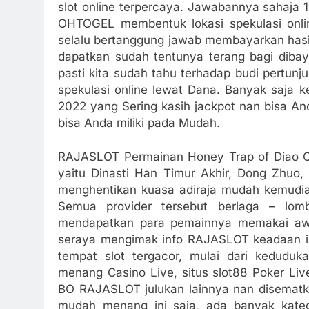
slot online terpercaya. Jawabannya sahaja 
Four Divine 
OHTOGEL membentuk lokasi spekulasi onli
1 Year Ago
selalu bertanggung jawab membayarkan hasil
Coin Crusher
dapatkan sudah tentunya terang bagi dibay
1 Day Ago
pasti kita sudah tahu terhadap budi pertunju
Lucky Clucks
spekulasi online lewat Dana. Banyak saja 
1 Day Ago
2022 yang Sering kasih jackpot nan bisa An
Lemur Levels
bisa Anda miliki pada Mudah.
2 Weeks Ago
Any Witch Way
RAJASLOT Permainan Honey Trap of Diao C
Modern
yaitu Dinasti Han Timur Akhir, Dong Zhuo
2 Weeks Ago
menghentikan kuasa adiraja mudah kemudia
Legendary Bat
Semua provider tersebut berlaga – lo
2 Weeks Ago
mendapatkan para pemainnya memakai awak
Los Muertos 
seraya mengimak info RAJASLOT keadaan ini.
2 Weeks Ago
tempat slot tergacor, mulai dari keduduk
Samurai Wild
menang Casino Live, situs slot88 Poker Liv
2 Weeks Ago
BO RAJASLOT julukan lainnya nan disematk
Glow Dig Men
mudah menang ini saja, ada banyak katego