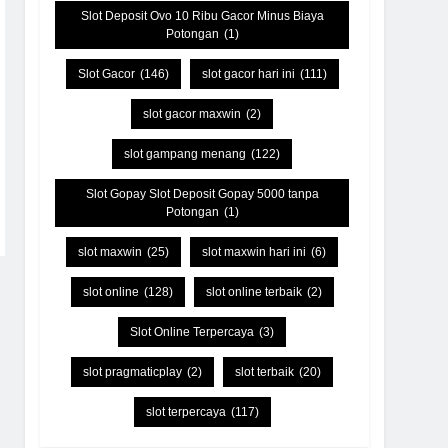
Slot Deposit Ovo 10 Ribu Gacor Minus Biaya
Potongan
(1)
Slot Gacor
(146)
slot gacor hari ini
(111)
slot gacor maxwin
(2)
slot gampang menang
(122)
Slot Gopay Slot Deposit Gopay 5000 tanpa
Potongan
(1)
slot maxwin
(25)
slot maxwin hari ini
(6)
slot online
(128)
slot online terbaik
(2)
Slot Online Terpercaya
(3)
slot pragmaticplay
(2)
slot terbaik
(20)
slot terpercaya
(117)