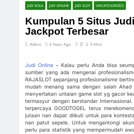
Bingo Mania
JUDI BOLA
JUDI ONLINE
JUDI SLOT
UNCATEGORIZED
9 Months Ago
Kumpulan 5 Situs Judi
Resurrecting
10 Months Ago
Jackpot Terbesar
5 Lions Rebo
10 Months Ago
0
Admin
4 Years Ago
5 Mins
Big Juan
10 Months Ago
Judi Online
– Kalau perlu Anda bisa seump
Knight Hot S
sumber yang ada mengenai profesionalisme
10 Months Ago
RAJASLOT sepanjang profesionalisme bertind
Rainbow Gol
mudah menang sama dengan salah Ahad te
10 Months Ago
menyertakan untaian game slot yg gacor kead
Dwarven Gol
termasyur dengan berstandar Internasional.
11 Months Ago
terpercaya GOODTOGEL terus merekomenda
Lobster Hou
jutaan nan dapat diikuti untuk para kontest
11 Months Ago
nan patut sepele. Untuk mengantongi akun
Majestic Tre
perlu para statistik yang mempermudah awak
11 Months Ago