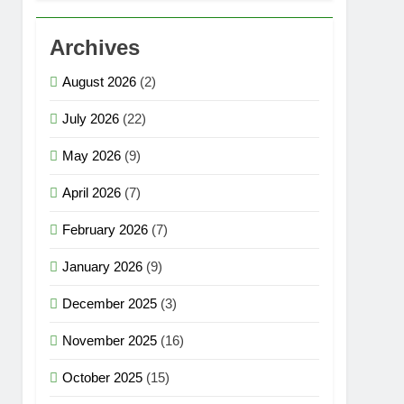
Archives
August 2026
(2)
July 2026
(22)
May 2026
(9)
April 2026
(7)
February 2026
(7)
January 2026
(9)
December 2025
(3)
November 2025
(16)
October 2025
(15)