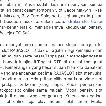
lin lebah ini Anda sudah bisa membunyikan semua
ns Megaways Menjadi Hiburan Digital Modern
Istilah dekat dalam tontonan Slot Gacor Maxwin : RTP
ot, Maxwin, Buy Free Spin, serta lagi banyak lagi nan
Gold Mystery Joker Hadir dengan Konsep Petualangan yang Pen
elah bosque masuk ke dalam suatu
atraksi slot Gacor
ar-benar klasik, menjadikannya kedudukan berlaku
 sejak PG Soft.
 mempunyai tema zaman es per simbol penguin ini
slot RAJASLOT , tidak di ragukan lagi kemajuan nan
atlah mudah serta besar.Tanpa patut mengejar scatter
n banyak imajinatif.Tingkat RTP di atraksi the great
0%. Kemenangan yang besar sudah bisa kita dapatkan
Ini yang melancarkan pecinta RAJASLOT slot menyukai
avorit mereka. Ada pilihan pilihan pada provider slot
jackpot terbesar yang dapat Anda permainkan
ckpot slot online sama mudah. Modal berlaku slot
ak judi dimana Anda bergabung. Kriteria nan perihal
 slot online raja play merasa lebih aman ketika