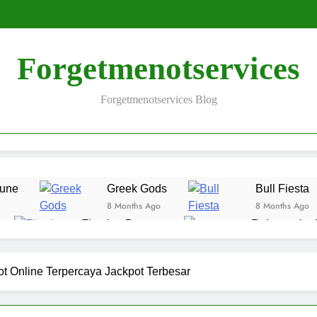
Forgetmenotservices
Forgetmenotservices Blog
tune
Greek Gods
Bull Fiesta
8 Months Ago
8 Months Ago
Floating Dragon
Release the 
9 Months Ago
9 Months Ago
Angel vs Sinner
Candy Jar Clu
ot Online Terpercaya Jackpot Terbesar
9 Months Ago
9 Months Ago
Rise of Samurai 4
Return of t
9 Months Ago
9 Months Ago