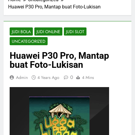
Huawei P30 Pro, Mantap buat Foto-Lukisan
JUDI BOLA
JUDI ONLINE
JUDI SLOT
UNCATEGORIZED
Huawei P30 Pro, Mantap
buat Foto-Lukisan
0
Admin
4 Years Ago
4 Mins