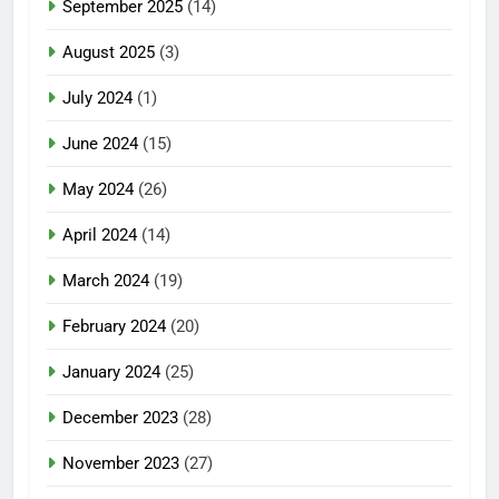
September 2025
(14)
August 2025
(3)
July 2024
(1)
June 2024
(15)
May 2024
(26)
April 2024
(14)
March 2024
(19)
February 2024
(20)
January 2024
(25)
December 2023
(28)
November 2023
(27)