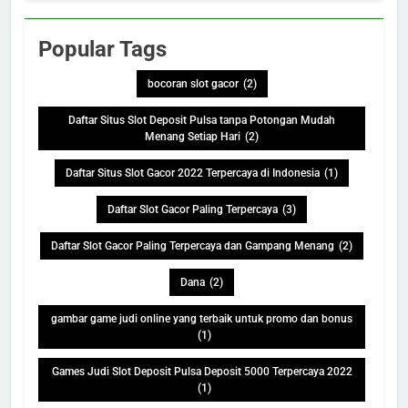
Popular Tags
bocoran slot gacor
(2)
Daftar Situs Slot Deposit Pulsa tanpa Potongan Mudah
Menang Setiap Hari
(2)
Daftar Situs Slot Gacor 2022 Terpercaya di Indonesia
(1)
Daftar Slot Gacor Paling Terpercaya
(3)
Daftar Slot Gacor Paling Terpercaya dan Gampang Menang
(2)
Dana
(2)
gambar game judi online yang terbaik untuk promo dan bonus
(1)
Games Judi Slot Deposit Pulsa Deposit 5000 Terpercaya 2022
(1)