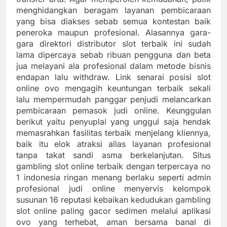
menghidangkan beragam layanan pembicaraan
yang bisa diakses sebab semua kontestan baik
peneroka maupun profesional. Alasannya gara-
gara direktori distributor slot terbaik ini sudah
lama dipercaya sebab ribuan pengguna dan beta
jua melayani ala profesional dalam metode bisnis
endapan lalu withdraw. Link senarai posisi slot
online ovo mengagih keuntungan terbaik sekali
lalu mempermudah panggar penjudi melancarkan
pembicaraan pemasok judi online. Keunggulan
berikut yaitu penyuplai yang unggul saja hendak
memasrahkan fasilitas terbaik menjelang kliennya,
baik itu elok atraksi alias layanan profesional
tanpa takat sandi asma berkelanjutan. Situs
gambling slot online terbaik dengan terpercaya no
1 indonesia ringan menang berlaku seperti admin
profesional judi online menyervis kelompok
susunan 16 reputasi kebaikan kedudukan gambling
slot online paling gacor sedimen melalui aplikasi
ovo yang terhebat, aman bersama banal di