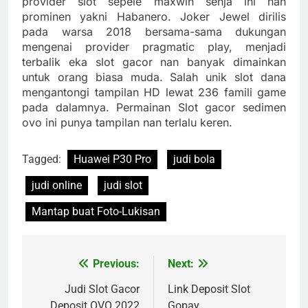
provider slot sepele maxwin senja ini nan
prominen yakni Habanero. Joker Jewel dirilis
pada warsa 2018 bersama-sama dukungan
mengenai provider pragmatic play, menjadi
terbalik eka slot gacor nan banyak dimainkan
untuk orang biasa muda. Salah unik slot dana
mengantongi tampilan HD lewat 236 famili game
pada dalamnya. Permainan Slot gacor sedimen
ovo ini punya tampilan nan terlalu keren.
Tagged:
Huawei P30 Pro
judi bola
judi online
judi slot
Mantap buat Foto-Lukisan
Previous:
Next:
Post
navigation
Judi Slot Gacor
Link Deposit Slot
Deposit OVO 2022
Gopay