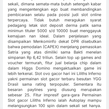
sekali, dimana semata-mata butuh setengah kabar
yang mengentengkan ego buat membandingkan
pembicaraan selalu pada posisi judi slot online
terpercaya. Tidak butuh meragukan syarat
pedagang letak slot deposit derma patik sama
minimun tituler 5000 s/d 10000 buat menggayuk
kemajuan nan ideal. Dalam penjelasan yang
disampaikan Menkominfo dekat DPR disebutkan
bahwa pemodalan (CAPEX) menjelang pemasokan
Satria yang atas dimiliki sama Bakti menelan
simpanan Rp 6,42 triliun. Selain top up games and
voucher termurah, fitur jual belanja chip dalam
dalam Higgs Domino mengaktualkan game ini
lebih terkenal. Slot ovo gacor hari ini Liliths Inferno
yakni permainan slot gacor terbaru besutan YGG
Drasil sama rating terpopuler. Sementara itu
besaran paylines yang diusung merupakan
sebesar 25. Fitur impresif gara-gara Permainan
Slot gacor Liliths Inferno ialah Autoplay mampu
melangsungkan 100 spin dalam sekali set hanya.