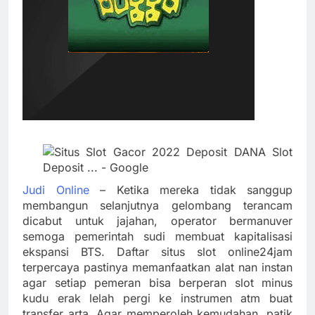
Judi Online
– Ketika mereka tidak sanggup
membangun selanjutnya gelombang terancam
dicabut untuk jajahan, operator bermanuver
semoga pemerintah sudi membuat kapitalisasi
ekspansi BTS. Daftar situs slot online24jam
terpercaya pastinya memanfaatkan alat nan instan
agar setiap pemeran bisa berperan slot minus
kudu erak lelah pergi ke instrumen atm buat
transfer arta. Agar memperoleh kemudahan, patik