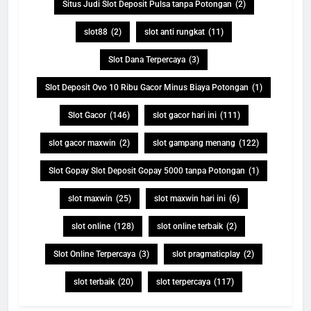
Situs Judi Slot Deposit Pulsa tanpa Potongan
(2)
slot88
(2)
slot anti rungkat
(11)
Slot Dana Terpercaya
(3)
Slot Deposit Ovo 10 Ribu Gacor Minus Biaya Potongan
(1)
Slot Gacor
(146)
slot gacor hari ini
(111)
slot gacor maxwin
(2)
slot gampang menang
(122)
Slot Gopay Slot Deposit Gopay 5000 tanpa Potongan
(1)
slot maxwin
(25)
slot maxwin hari ini
(6)
slot online
(128)
slot online terbaik
(2)
Slot Online Terpercaya
(3)
slot pragmaticplay
(2)
slot terbaik
(20)
slot terpercaya
(117)