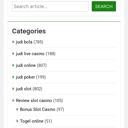
Search
SEARCH
Categories
judi bola
(785)
judi live casino
(188)
judi online
(807)
judi poker
(199)
judi slot
(802)
Review slot casino
(105)
Bonus Slot Casino
(97)
Togel online
(51)