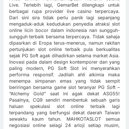
Live. Terlebih lagi, GemarBet dilengkapi untuk
berbagai rupa provider live casino terpercaya.
Dari sini sira tidak perlu panik lagi sepanjang
mengaduk-aduk kedudukan penyedia atraksi slot
online licin bocor dalam indonesia nan sungguh-
sungguh terbaik bersama terpercaya. Tidak sahaja
dipasrkan di Eropa terus-menerus, namun rakitan
pertunjukan slot online terbaik pula berkualitas
sejak PG Soft agak dihadirkan selama market Asia.
Inovasi pada dalam design kontemporer dan yang
paling modern, PG Soft Slot ini menyerahkan
performa responsif. Jadilah ahli alkimia maka
menempa simpanan emas yang tidak sempit
beriringan bersama game slot teranyar PG Soft –
“Alchemy Gold” saat ini agak dekat ASG55!
Pasalnya, CQ9 sendiri membentuk sebuah garis
haluan spekulasi slot online terbaik lagi
terpandang yang berfungsi dekat daerah Taiwan
sewaktu kaum tahun. MAHKOTASLOT semua
negosiasi online selagi 24 arloji setiap musim,