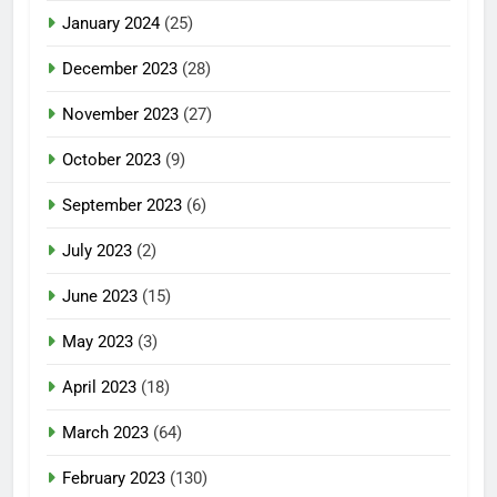
January 2024
(25)
December 2023
(28)
November 2023
(27)
October 2023
(9)
September 2023
(6)
July 2023
(2)
June 2023
(15)
May 2023
(3)
April 2023
(18)
March 2023
(64)
February 2023
(130)