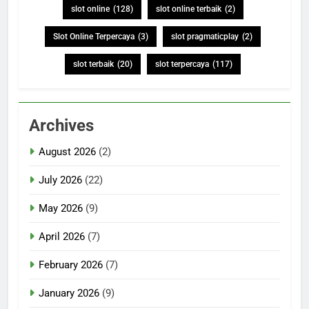
slot online
(128)
slot online terbaik
(2)
Slot Online Terpercaya
(3)
slot pragmaticplay
(2)
slot terbaik
(20)
slot terpercaya
(117)
Archives
August 2026
(2)
July 2026
(22)
May 2026
(9)
April 2026
(7)
February 2026
(7)
January 2026
(9)