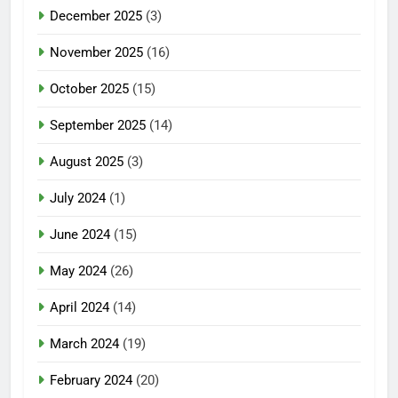
December 2025
(3)
November 2025
(16)
October 2025
(15)
September 2025
(14)
August 2025
(3)
July 2024
(1)
June 2024
(15)
May 2024
(26)
April 2024
(14)
March 2024
(19)
February 2024
(20)