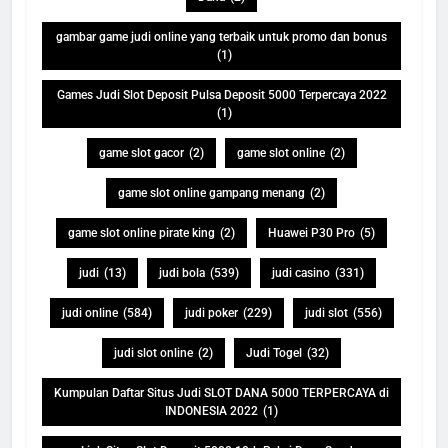
gambar game judi online yang terbaik untuk promo dan bonus
(1)
Games Judi Slot Deposit Pulsa Deposit 5000 Terpercaya 2022
(1)
game slot gacor
(2)
game slot online
(2)
game slot online gampang menang
(2)
game slot online pirate king
(2)
Huawei P30 Pro
(5)
judi
(13)
judi bola
(539)
judi casino
(331)
judi online
(584)
judi poker
(229)
judi slot
(556)
judi slot online
(2)
Judi Togel
(32)
Kumpulan Daftar Situs Judi SLOT DANA 5000 TERPERCAYA di
INDONESIA 2022
(1)