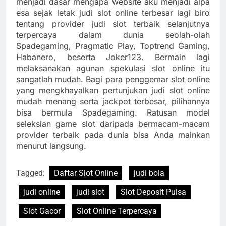
menjadi dasar mengapa website aku menjadi alpa
esa sejak letak judi slot online terbesar lagi biro
tentang provider judi slot terbaik selanjutnya
terpercaya dalam dunia seolah-olah
Spadegaming, Pragmatic Play, Toptrend Gaming,
Habanero, beserta Joker123. Bermain lagi
melaksanakan agunan spekulasi slot online itu
sangatlah mudah. Bagi para penggemar slot online
yang mengkhayalkan pertunjukan judi slot online
mudah menang serta jackpot terbesar, pilihannya
bisa bermula Spadegaming. Ratusan model
seleksian game slot daripada bermacam-macam
provider terbaik pada dunia bisa Anda mainkan
menurut langsung.
Tagged:
Daftar Slot Online
judi bola
judi online
judi slot
Slot Deposit Pulsa
Slot Gacor
Slot Online Terpercaya