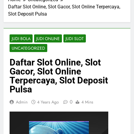
Daftar Slot Online, Slot Gacor, Slot Online Terpercaya,
Slot Deposit Pulsa
JUDI BOLA
JUDI ONLINE
JUDI SLOT
UNCATEGORIZED
Daftar Slot Online, Slot
Gacor, Slot Online
Terpercaya, Slot Deposit
Pulsa
0
Admin
4 Years Ago
4 Mins