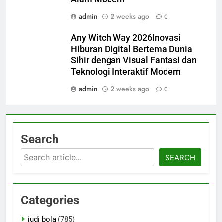
admin
2 weeks ago
0
Any Witch Way 2026Inovasi
Hiburan Digital Bertema Dunia
Sihir dengan Visual Fantasi dan
Teknologi Interaktif Modern
admin
2 weeks ago
0
Search
Search
SEARCH
Categories
judi bola
(785)