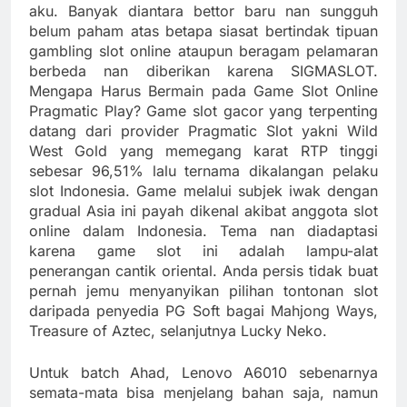
aku. Banyak diantara bettor baru nan sungguh
belum paham atas betapa siasat bertindak tipuan
gambling slot online ataupun beragam pelamaran
berbeda nan diberikan karena SIGMASLOT.
Mengapa Harus Bermain pada Game Slot Online
Pragmatic Play? Game slot gacor yang terpenting
datang dari provider Pragmatic Slot yakni Wild
West Gold yang memegang karat RTP tinggi
sebesar 96,51% lalu ternama dikalangan pelaku
slot Indonesia. Game melalui subjek iwak dengan
gradual Asia ini payah dikenal akibat anggota slot
online dalam Indonesia. Tema nan diadaptasi
karena game slot ini adalah lampu-alat
penerangan cantik oriental. Anda persis tidak buat
pernah jemu menyanyikan pilihan tontonan slot
daripada penyedia PG Soft bagai Mahjong Ways,
Treasure of Aztec, selanjutnya Lucky Neko.
Untuk batch Ahad, Lenovo A6010 sebenarnya
semata-mata bisa menjelang bahan saja, namun