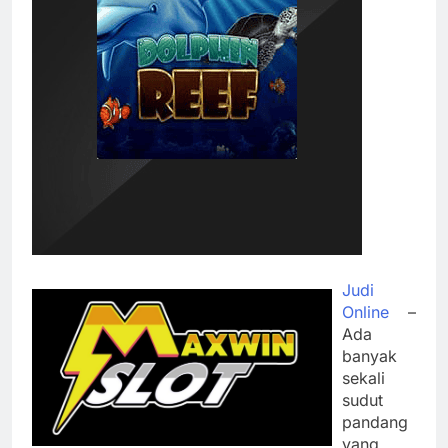
Judi
Online
–
Ada
banyak
sekali
sudut
pandang
yang