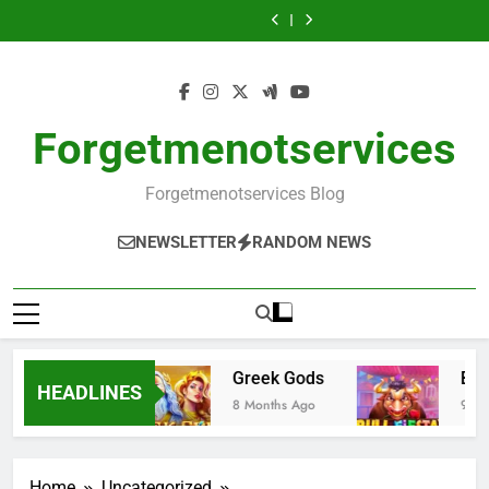
Inovasi
Way
Skip
Hiburan
Win
Respins
Digital
Hiburan
Win
Respins
Hiburan
2026Inovasi
Digital
Menjadi
Inovasi
Bertema
Digital
Menjadi
Inovasi
Digital
Hiburan
to
Bertema
Sorotan
Game
Petualangan
Bertema
Sorotan
Game
Bertema
Digital
content
Dunia
dalam
Bertema
Alam
Dunia
dalam
Bertema
Petualangan
Bertema
Sihir
Tren
Peternakan
Modern
Sihir
Tren
Peternakan
Alam
Dunia
dengan
Game
Modern
dengan
Game
Modern
Modern
Sihir
Visual
Kasual
Visual
Kasual
dengan
Forgetmenotservices
Fantasi
Bertema
Fantasi
Bertema
Visual
dan
Koleksi
dan
Koleksi
Fantasi
Teknologi
Koin
Teknologi
Koin
dan
Interaktif
Tahun
Interaktif
Tahun
Forgetmenotservices Blog
Teknologi
Modern
2026
Modern
2026
Interaktif
Modern
NEWSLETTER
RANDOM NEWS
le Fortune
Greek Gods
Bull F
HEADLINES
s Ago
8 Months Ago
9 Mont
Home
Uncategorized