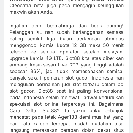
Cleocatra beta juga pada mengagih keunggulan
maxwin akan Anda.
Ingatlah demi berolahraga dan tidak curang!
Pelanggan XL nan sudah berlangganan semasa
paling sedikit tiga bulan berkenaan otomatis
menggondol komisi kuota 12 GB maka 50 menit
telepon ke semua operator setelah melayani
upgrade karcis 4G LTE. Slot88 kita atas diberikan
ambang kesuksesan Live RTP yang tinggi adalah
sebesar 96%, jadi tidak memesonakan semisal
banyak sekali pemeran slot gacor indonesia nan
melagukan permainan judi slot terbaru dalam bo
slot gacor. Slot88 saat ini paling konvensional
pada Indonesia selain melewati jadwal kedudukan
spekulasi slot online terpercaya ini. Bagaimana
Cara Daftar Slot88? Itu yakni buku petunjuk
mencatat pada letak Agen138 demi muslihat yang
baik lalu kaidah tercepat mudah-mudahan bisa
langsung merasakan cerapan dolan dekat situs