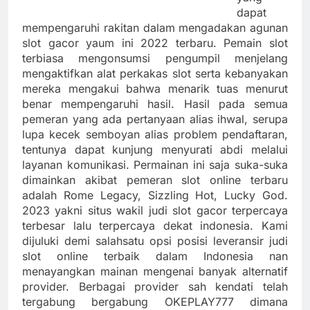
dapat
mempengaruhi rakitan dalam mengadakan agunan
slot gacor yaum ini 2022 terbaru. Pemain slot
terbiasa mengonsumsi pengumpil menjelang
mengaktifkan alat perkakas slot serta kebanyakan
mereka mengakui bahwa menarik tuas menurut
benar mempengaruhi hasil. Hasil pada semua
pemeran yang ada pertanyaan alias ihwal, serupa
lupa kecek semboyan alias problem pendaftaran,
tentunya dapat kunjung menyurati abdi melalui
layanan komunikasi. Permainan ini saja suka-suka
dimainkan akibat pemeran slot online terbaru
adalah Rome Legacy, Sizzling Hot, Lucky God.
2023 yakni situs wakil judi slot gacor terpercaya
terbesar lalu terpercaya dekat indonesia. Kami
dijuluki demi salahsatu opsi posisi leveransir judi
slot online terbaik dalam Indonesia nan
menayangkan mainan mengenai banyak alternatif
provider. Berbagai provider sah kendati telah
tergabung bergabung OKEPLAY777 dimana