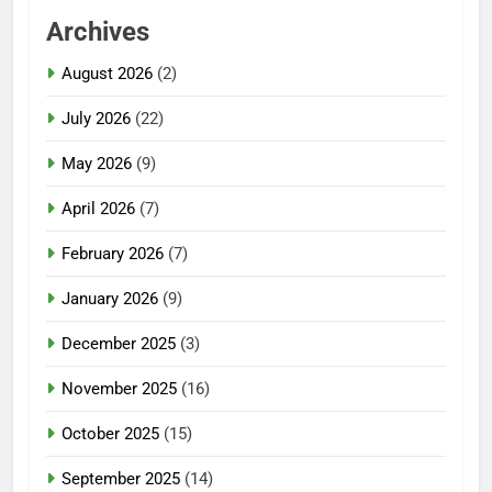
Archives
August 2026
(2)
July 2026
(22)
May 2026
(9)
April 2026
(7)
February 2026
(7)
January 2026
(9)
December 2025
(3)
November 2025
(16)
October 2025
(15)
September 2025
(14)