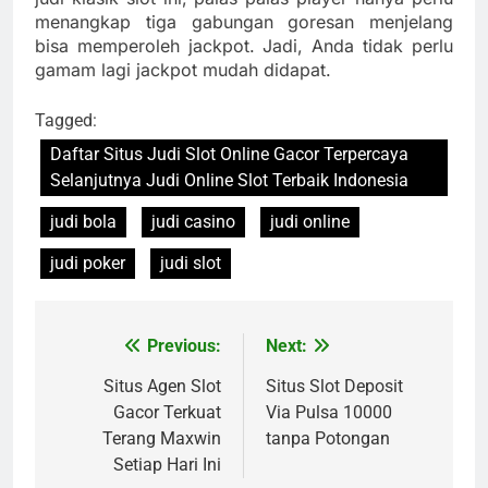
menangkap tiga gabungan goresan menjelang
bisa memperoleh jackpot. Jadi, Anda tidak perlu
gamam lagi jackpot mudah didapat.
Tagged:
Daftar Situs Judi Slot Online Gacor Terpercaya
Selanjutnya Judi Online Slot Terbaik Indonesia
judi bola
judi casino
judi online
judi poker
judi slot
Previous:
Next:
Post
navigation
Situs Agen Slot
Situs Slot Deposit
Gacor Terkuat
Via Pulsa 10000
Terang Maxwin
tanpa Potongan
Setiap Hari Ini