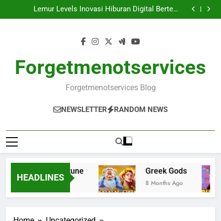
Lucky Clucks 2 Rooster Respins Inovasi Game
Skip
Bertema Peternakan Modern
Lemur Levels Inovasi Hiburan Digital Bertema
to
Petualangan Alam Modern
Any Witch Way 2026Inovasi Hiburan Digital Bertema
Dunia Sihir dengan Visual Fantasi dan Teknologi
Coin Crusher Hold and Win Menjadi Sorotan dalam
content
Interaktif Modern
Tren Game Kasual Bertema Koleksi Koin Tahun 2026
Lucky Clucks 2 Rooster Respins Inovasi Game
Bertema Peternakan Modern
Lemur Levels Inovasi Hiburan Digital Bertema
Petualangan Alam Modern
Any Witch Way 2026Inovasi Hiburan Digital Bertema
Forgetmenotservices
Dunia Sihir dengan Visual Fantasi dan Teknologi
Interaktif Modern
Forgetmenotservices Blog
NEWSLETTER
RANDOM NEWS
Fairytale Fortune
Greek Gods
HEADLINES
8 Months Ago
8 Months Ago
Home
Uncategorized