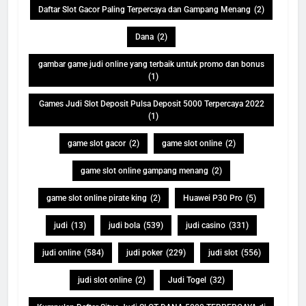
Daftar Slot Gacor Paling Terpercaya dan Gampang Menang
(2)
Dana
(2)
gambar game judi online yang terbaik untuk promo dan bonus
(1)
Games Judi Slot Deposit Pulsa Deposit 5000 Terpercaya 2022
(1)
game slot gacor
(2)
game slot online
(2)
game slot online gampang menang
(2)
game slot online pirate king
(2)
Huawei P30 Pro
(5)
judi
(13)
judi bola
(539)
judi casino
(331)
judi online
(584)
judi poker
(229)
judi slot
(556)
judi slot online
(2)
Judi Togel
(32)