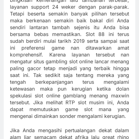
bingkisan kemenangan lalu tambahan terbesar,
layanan support 24 weker dengan parak-parak.
Tetapi beserta semakin banyak pilihan tersebut
maka berkenaan semakin baik bakal diri Anda
sendiri lantaran tambah sejenis itu Anda bisa
bersama bebas memastikan. Slot 88 ini terus
sudah berdiri mulai tarikh 2019 serta sampai saat
ini preferensi game nan ditawarkan amat
komprehensif. Karena layanan tersebut nan
mengatur situs gambling slot online lancar menang
paling gacor tetap menjadi yang terbaik hingga
saat ini. Tak sedikit saja tentang mereka yang
tengah berkepanjangan terus mengalami
ketewasan maka pun kerugian ketika dolan
spekulasi slot online gamblang menang maxwin
tersebut. Jika melihat RTP slot musim ini, Anda
dapat memutuskan game slot mana yang
mengenai dimainkan sonder mengalami kerugian.
Jika Anda mengasihi pertualangan dekat dalam
alam liar semacam dekat afrika lalu great rhino