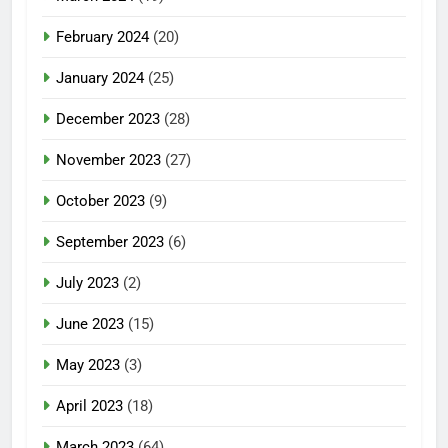
February 2024
(20)
January 2024
(25)
December 2023
(28)
November 2023
(27)
October 2023
(9)
September 2023
(6)
July 2023
(2)
June 2023
(15)
May 2023
(3)
April 2023
(18)
March 2023
(64)