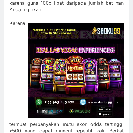
karena guna 100x lipat daripada jumlah bet nan
Anda inginkan.
Karena
termuat perbanyakan mutu skor odds tertinggi
x500 yang dapat muncul repetitif kali. Berkat