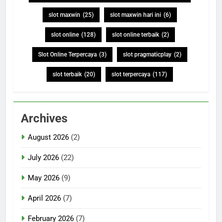
slot maxwin
(25)
slot maxwin hari ini
(6)
slot online
(128)
slot online terbaik
(2)
Slot Online Terpercaya
(3)
slot pragmaticplay
(2)
slot terbaik
(20)
slot terpercaya
(117)
Archives
August 2026
(2)
July 2026
(22)
May 2026
(9)
April 2026
(7)
February 2026
(7)