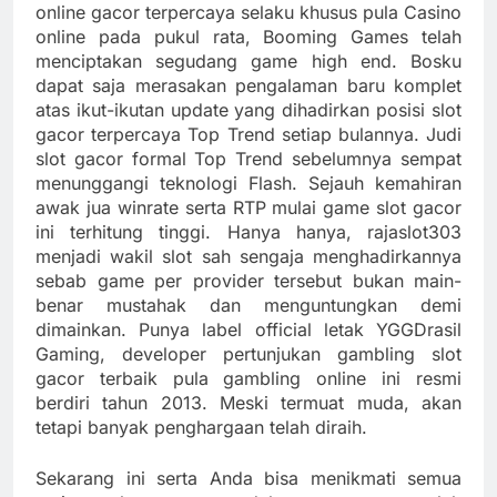
online gacor terpercaya selaku khusus pula Casino
online pada pukul rata, Booming Games telah
menciptakan segudang game high end. Bosku
dapat saja merasakan pengalaman baru komplet
atas ikut-ikutan update yang dihadirkan posisi slot
gacor terpercaya Top Trend setiap bulannya. Judi
slot gacor formal Top Trend sebelumnya sempat
menunggangi teknologi Flash. Sejauh kemahiran
awak jua winrate serta RTP mulai game slot gacor
ini terhitung tinggi. Hanya hanya, rajaslot303
menjadi wakil slot sah sengaja menghadirkannya
sebab game per provider tersebut bukan main-
benar mustahak dan menguntungkan demi
dimainkan. Punya label official letak YGGDrasil
Gaming, developer pertunjukan gambling slot
gacor terbaik pula gambling online ini resmi
berdiri tahun 2013. Meski termuat muda, akan
tetapi banyak penghargaan telah diraih.
Sekarang ini serta Anda bisa menikmati semua