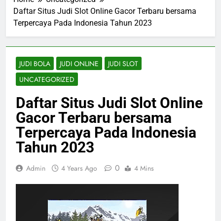
Daftar Situs Judi Slot Online Gacor Terbaru bersama
Terpercaya Pada Indonesia Tahun 2023
JUDI BOLA
JUDI ONLINE
JUDI SLOT
UNCATEGORIZED
Daftar Situs Judi Slot Online
Gacor Terbaru bersama
Terpercaya Pada Indonesia
Tahun 2023
0
Admin
4 Years Ago
4 Mins