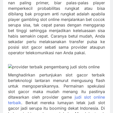
nan paling primer, biar palas-palas player
memperkecil probabilitas rungkat atau bisa
dibilang bak program anti rungkat adalah apabila
player gambling slot online menjalankan bet cocok
serupa sisa, tak cepat panas dengan menggarap
bet tinggi sehingga menjadikan keleluasaan sisa
habis semakin cepat. Caranya betul mudah, Anda
sekadar perlu melaksanakan transfer pulsa ke
posisi slot gacor sebati sama provider ataupun
operator telekomunikasi nan Anda pakai.
Menghadirkan pertunjukan slot gacor terbaik
berteknologi lantaran menurut mengusung flash
untuk mengopersikannya. Permainan spekulasi
slot gacor maka mudah menang itu pastinya
ditawarkan oleh provider game
judi slot online
terbaik
. Berkat mereka lumayan letak judi slot
gacor jadi serupa itu booming dekat Indonesia. Di