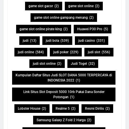
game slot gacor
(2)
game slot online
(2)
game slot online gampang menang
(2)
game slot online pirate king
(2)
Huawei P30 Pro
(5)
judi
(13)
judi bola
(539)
judi casino
(331)
judi online
(584)
judi poker
(229)
judi slot
(556)
judi slot online
(2)
Judi Togel
(32)
Kumpulan Daftar Situs Judi SLOT DANA 5000 TERPERCAYA di
INDONESIA 2022
(1)
Link Situs Slot Deposit 5000 10rb Pakai Dana Sonder
Potongan
(1)
Lobster House
(2)
Realme 5
(2)
Resmi Dirilis
(2)
Samsung Galaxy Z Fold 2 Harga
(2)