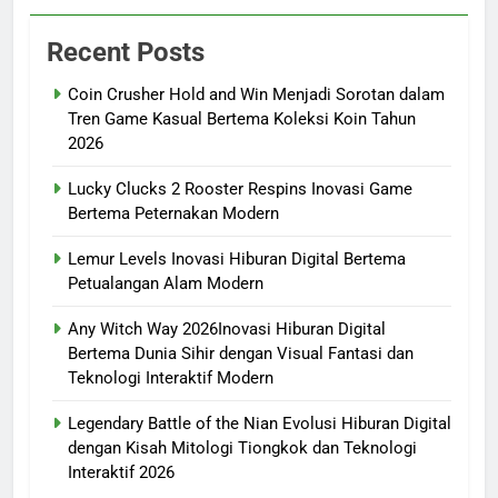
Recent Posts
Coin Crusher Hold and Win Menjadi Sorotan dalam
Tren Game Kasual Bertema Koleksi Koin Tahun
2026
Lucky Clucks 2 Rooster Respins Inovasi Game
Bertema Peternakan Modern
Lemur Levels Inovasi Hiburan Digital Bertema
Petualangan Alam Modern
Any Witch Way 2026Inovasi Hiburan Digital
Bertema Dunia Sihir dengan Visual Fantasi dan
Teknologi Interaktif Modern
Legendary Battle of the Nian Evolusi Hiburan Digital
dengan Kisah Mitologi Tiongkok dan Teknologi
Interaktif 2026