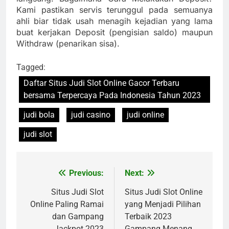
Kami pastikan servis terunggul pada semuanya
ahli biar tidak usah menagih kejadian yang lama
buat kerjakan Deposit (pengisian saldo) maupun
Withdraw (penarikan sisa).
Tagged:
Daftar Situs Judi Slot Online Gacor Terbaru
bersama Terpercaya Pada Indonesia Tahun 2023
judi bola
judi casino
judi online
judi slot
Previous:
Next:
Post
navigation
Situs Judi Slot
Situs Judi Slot Online
Online Paling Ramai
yang Menjadi Pilihan
dan Gampang
Terbaik 2023
Jackpot 2023
Gampang Menang