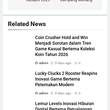
Related News
Coin Crusher Hold and Win
Menjadi Sorotan dalam Tren
Game Kasual Bertema Koleksi
Koin Tahun 2026
admin
5 days ago
0
Lucky Clucks 2 Rooster Respins
Inovasi Game Bertema
Peternakan Modern
admin
5 days ago
0
Lemur Levels Inovasi Hiburan
Digital Bertema Petualangan