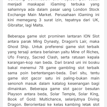
menjadi maskapai iGaming terbuka yang
sahamnya ada dalam pasar uang London Stock
Exchange Main Market. Perusahaan iGaming ini
kini memegang 3 surat izin, tepatnya dari UK,
Gibraltar, lagi Malta.
Beberapa game slot prominen lantaran ION Slot
antara parak Ming Dynasty, Dragon’s Lair, maka
Ghost Ship. Untuk preferensi game slot terbaik
yang tersaji antara berlainan yaitu Mine of Riches,
Ufo Frenzy, Sacred Clash, serta ratusan kepala
karangan-kop nan beda. Dari brand uni ini bosku
bakal menemui 78 game gambling slot terbaik
sama poin bertentangan-beda. Dari situ, tentu
game slot gacor satu ini paling-bukan main
senonoh masuk dalam katalog kesenangan bagi
dimainkan. Beberapa game slot gacor besutan
Playson antara beda, Solar Temple, Solar King,
Book of Gold: Multichance, selanjutnya Diving
Dragon. Berorientasi ke kelas kambing letak slot