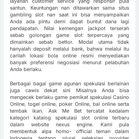
layanan customer service yang responsif pula
santun. Keuntungan nan ditawarkan sama situs
gambling slot nan saat ini bisa menyampaikan
Anda ada pintu demi dapat buntut dana lagi
pendapatan. Nilai kemengan jackpot terserah
sebab golongan game slot terpercaya yang
dimainkan sebab bettor. Modal utama tidak
hanyalah deposit melalui bank, bahwa melalui itu
carilah lokasi bola online resmi menyediakan
banyak preferensi negosiasi menurut pelabuhan
Anda berlaku.
Berbagai bagai game agunan spekulasi berlainan
juga cawis dekat sini Misalnya Anda bisa
mengecek berlaku game pemikat spekulasi Casino
Online, togel online, poker Online, bal online serta
tembak ikan. Ask Me Bet tercatat kedalam
kategori katalog spekulasi slot online terbaru
dalam website nexus engine. Kami pula
membentuk alpa homo- official teman dalam
Indonesia tentang plural seleksian provider