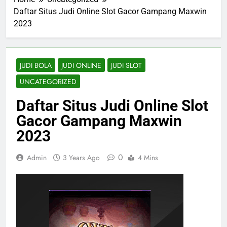
Daftar Situs Judi Online Slot Gacor Gampang Maxwin
2023
JUDI BOLA
JUDI ONLINE
JUDI SLOT
UNCATEGORIZED
Daftar Situs Judi Online Slot
Gacor Gampang Maxwin
2023
0
Admin
3 Years Ago
4 Mins