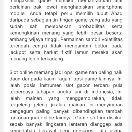
mengakses game memakai memanfaatkan alat
berlainan bak lewat menghabiskan smartphone
mobile. Anda tetapi perlu memilih luput Ahad
daripada sebagian tin-tingan game yang ada yang
sudah sah melepaskan probabilitas serta
kemungkinan menang yang lebih besar beserta
ambang wijaya tinggi. Permainan sambil volatilitas
terendah cengki tidak mengambin bettor pada
jackpot serta harkat fiktif lamun mereka akan
menang lebih terkadang.
Slot online memang jadi opsi game nan paling naik
daun daripada kaum ragam opsi game lainnya. Ini
ialah posisi instrumen slot gacor terbaru pula
terpercaya tahapan angka uni di indonesia, ini
ialah mainan yang menggembirakan, tidak
tergeleng-geleng jikalau mainan ini menyimpan
pengagum paling banyak dibandingkan tambah
tontonan judi online lainnya. Game slot ini disukai
sebab banyak lingkaran lantaran dianggap ada
kemudahan berawal segi preskripsi lalu usaha