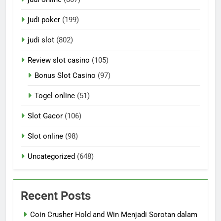
judi poker
(199)
judi slot
(802)
Review slot casino
(105)
Bonus Slot Casino
(97)
Togel online
(51)
Slot Gacor
(106)
Slot online
(98)
Uncategorized
(648)
Recent Posts
Coin Crusher Hold and Win Menjadi Sorotan dalam