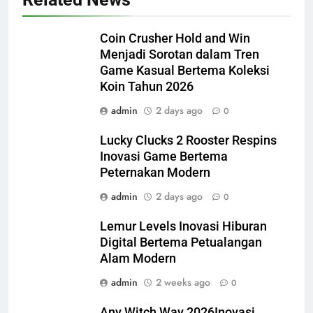
Coin Crusher Hold and Win
Menjadi Sorotan dalam Tren
Game Kasual Bertema Koleksi
Koin Tahun 2026
admin
2 days ago
0
Lucky Clucks 2 Rooster Respins
Inovasi Game Bertema
Peternakan Modern
admin
2 days ago
0
Lemur Levels Inovasi Hiburan
Digital Bertema Petualangan
Alam Modern
admin
2 weeks ago
0
Any Witch Way 2026Inovasi