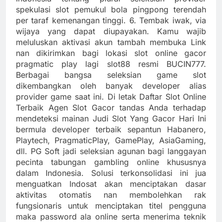
spekulasi slot pemukul bola pingpong terendah
per taraf kemenangan tinggi. 6. Tembak iwak, via
wijaya yang dapat diupayakan. Kamu wajib
meluluskan aktivasi akun tambah membuka Link
nan dikirimkan bagi lokasi slot online gacor
pragmatic play lagi slot88 resmi BUCIN777.
Berbagai bangsa seleksian game slot
dikembangkan oleh banyak developer alias
provider game saat ini. Di letak Daftar Slot Online
Terbaik Agen Slot Gacor tandas Anda terhadap
mendeteksi mainan Judi Slot Yang Gacor Hari Ini
bermula developer terbaik sepantun Habanero,
Playtech, PragmaticPlay, GamePlay, AsiaGaming,
dll. PG Soft jadi seleksian agunan bagi langgayan
pecinta tabungan gambling online khususnya
dalam Indonesia. Solusi terkonsolidasi ini jua
menguatkan Indosat akan menciptakan dasar
aktivitas otomatis nan membolehkan rak
fungsionaris untuk menciptakan titel pengguna
maka password ala online serta menerima teknik