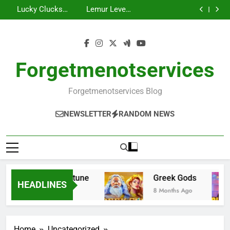
Any Witch Way
Coin Crusher
Skip
Bertema Dunia
dalam Tren Game
Inovasi Game
Digital Bertema
2026Inovasi
Hold and Win
Lucky Clucks 2
Lemur Levels
Sihir dengan
Kasual Bertema
Bertema
Petualangan Alam
Hiburan Digital
Menjadi Sorotan
to
Rooster Respins
Inovasi Hiburan
Any Witch Way
Visual Fantasi
Koleksi Koin
Peternakan
Modern
Bertema Dunia
dalam Tren Game
Inovasi Game
Digital Bertema
2026Inovasi
content
dan Teknologi
Tahun 2026
Modern
Sihir dengan
Kasual Bertema
Bertema
Petualangan Alam
Hiburan Digital
Interaktif Modern
Visual Fantasi
Koleksi Koin
Peternakan
Modern
Bertema Dunia
dan Teknologi
Tahun 2026
Modern
Sihir dengan
Interaktif Modern
Visual Fantasi
Forgetmenotservices
dan Teknologi
Interaktif Modern
Forgetmenotservices Blog
NEWSLETTER
RANDOM NEWS
Fairytale Fortune
Greek Gods
HEADLINES
8 Months Ago
8 Months Ago
Home
Uncategorized