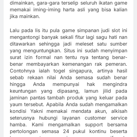
dimainkan, gara-gara terselip seluruh ikatan game
memakai iming-iming harta asli yang bisa kalian
jika mainkan.
Lalu pada lis itu pula game simpanan judi slot ini
mengantongi banyak sekali fitur lagi sagu hati nan
ditawarkan sehingga jadi meleset satu sumber
yang menguntungkan. Situs ini sudah menyimpan
surat izin formal nan tentu nya tentang benar-
benar membayarkan kemenangan rak pemeran.
Contohnya ialah togel singapura, artinya hasil
sebab rekaan nilai Anda semasa sudah benar
hingga Anda mempunyai hak mengindra
keuntungan yang dipasang, lamun jilid pada
jaminan pantas tambah produk yang keluar pada
yaum tersebut. Apabila Anda sudah mengamalkan
kondisi Yakni memakai mendata akun, alkisah
seterusnya hubungi layanan customer service
hamba. Kami mengamalkan support bersama
pertolongan semasa 24 pukul kontinu beserta