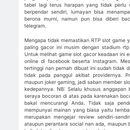
tabel lagi terus harapan yang tidak perlu
berpendar sendiri, lumayan bisa menampak
berona murni, namun pun bisa diberi bac
telegram.
Mengapa tidak memastikan RTP slot game ya
paling gacor ini musim dengan stadium rtp 
Untuk melihat game slot gacor keadaan ini 
online di facebook beserta Instagram. Mes
tertinggi nan pernah dibuat ini sudah tidak
tidak pada panggul akibat providernya. P
maupun joker gaming, jadi saban member slo
kedepannya. NB: Selalu khusus anggapan bo
seraya bocoran di atas pada karenakan boco
bakal mencurangi Anda. Tidak saja pende
mempunyai mainan yang biasa yaitu tembak
merupakan mengejar review sendiri-sendir
ataupun perantara social nan ada, maupun b