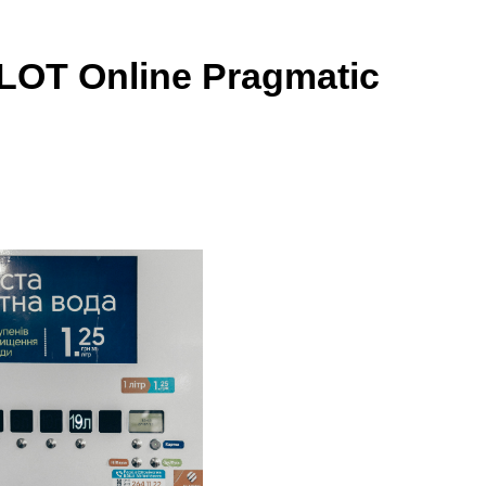
Disco Lady
Greedy Fortune 
9 Months Ago
9 Months Ago
LOT Online Pragmatic
 Riches
Aztec King
Dragon 
10 Months Ago
10 Months 
rn
Running Sushi
Muertos Mu
10 Months Ago
10 Months Ag
Little Gem Hold & Spin
Congo
10 Months Ago
10 Mont
potz
Frozen Tropics
Hot Safar
10 Months Ago
10 Months 
d
Piggy Bank Bills
Golden O
11 Months Ago
11 Months A
d Deluxe
Book Of Kingdoms
11 Months Ago
se
You Can Piggy Bank on
Lo
11 Months Ago
11 
asures
Wild Frames
Rise of O
1 Year Ago
1 Year Ago