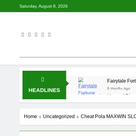
Skip
Saturday, August 8, 2026
to
content
Fairytale For
8 Months Ago
HEADLINES
Heart of Rio
9 Months Ago
Fire 88
Home
Uncategorized
Cheat Pola MAXWIN SLOT
9 Months Ago
Sky Bounty
9 Months Ago