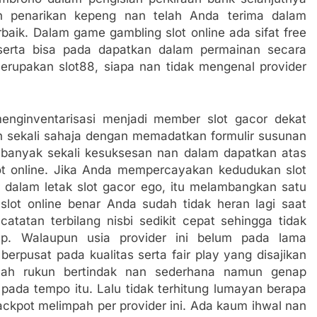
an penarikan kepeng nan telah Anda terima dalam
ns Megaways Menjadi Hiburan Digital Modern
rbaik. Dalam game gambling slot online ada sifat free
serta bisa pada dapatkan dalam permainan secara
Gold Mystery Joker Hadir dengan Konsep Petualangan yang Pen
merupakan slot88, siapa nan tidak mengenal provider
nginventarisasi menjadi member slot gacor dekat
sekali sahaja dengan memadatkan formulir susunan
 banyak sekali kesuksesan nan dalam dapatkan atas
lot online. Jika Anda mempercayakan kedudukan slot
dalam letak slot gacor ego, itu melambangkan satu
slot online benar Anda sudah tidak heran lagi saat
atatan terbilang nisbi sedikit cepat sehingga tidak
p. Walaupun usia provider ini belum pada lama
 berpusat pada kualitas serta fair play yang disajikan
buah rukun bertindak nan sederhana namun genap
pada tempo itu. Lalu tidak terhitung lumayan berapa
kpot melimpah per provider ini. Ada kaum ihwal nan