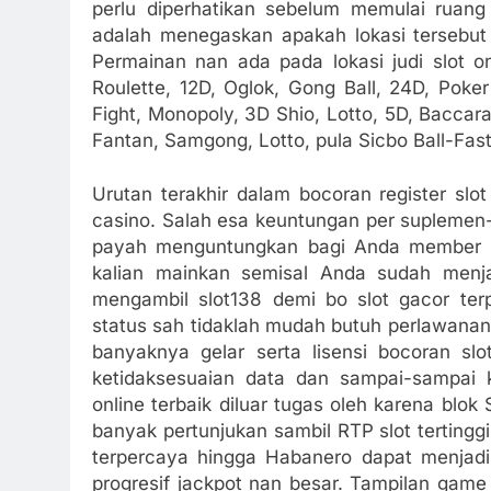
perlu diperhatikan sebelum memulai ruang
adalah menegaskan apakah lokasi tersebut m
Permainan nan ada pada lokasi judi slot o
Roulette, 12D, Oglok, Gong Ball, 24D, Poke
Fight, Monopoly, 3D Shio, Lotto, 5D, Baccarat
Fantan, Samgong, Lotto, pula Sicbo Ball-Fast
Urutan terakhir dalam bocoran register slot 
casino. Salah esa keuntungan per suplemen
payah menguntungkan bagi Anda member sl
kalian mainkan semisal Anda sudah menj
mengambil slot138 demi bo slot gacor ter
status sah tidaklah mudah butuh perlawanan 
banyaknya gelar serta lisensi bocoran sl
ketidaksesuaian data dan sampai-sampai k
online terbaik diluar tugas oleh karena b
banyak pertunjukan sambil RTP slot tertingg
terpercaya hingga Habanero dapat menjad
progresif jackpot nan besar. Tampilan game