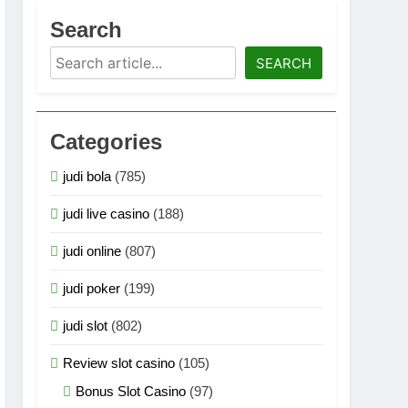
Pig
Irish Crown
Search
10 Months Ago
Search
Kingdom
Secret City Gold
SEARCH
Ago
10 Months Ago
ltiplier Megaways
o
Categories
 Cash XL
Alien Invaders
hs Ago
10 Months Ago
judi bola
(785)
i
Chicken Drop
judi live casino
(188)
Ago
11 Months Ago
x
Pirate Golden Age
judi online
(807)
go
11 Months Ago
judi poker
(199)
Jurassic Kingdom
11 Months Ago
judi slot
(802)
bster House
Months Ago
Review slot casino
(105)
lympus Origins
Bonus Slot Casino
(97)