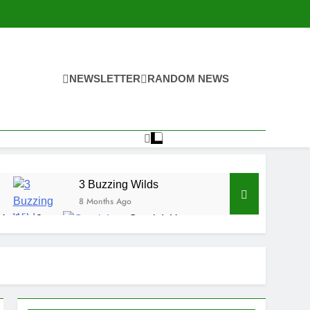
NEWSLETTER
RANDOM NEWS
3 Buzzing Wilds
8 Months Ago
Kraken 2
Crank It Up
9 Months Ago
sters
Lady Godiva
9 Months Ago
he Dead
Fishin Reels
9 Months Ago