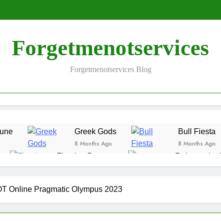
Forgetmenotservices
Forgetmenotservices Blog
tune
Greek Gods
Bull Fiesta
8 Months Ago
8 Months Ago
Floating Dragon
Release the 
9 Months Ago
9 Months Ago
Angel vs Sinner
Candy Jar Clu
 Online Pragmatic Olympus 2023
9 Months Ago
9 Months Ago
Rise of Samurai 4
Return of t
9 Months Ago
9 Months Ago