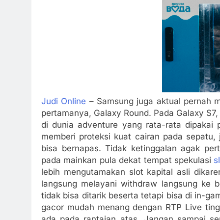
Four Divine 
1 Year Ago
Coin Crusher
3 Days Ago
Lucky Clucks
3 Days Ago
Lemur Levels
2 Weeks Ago
Judi Online
– Samsung juga aktual pernah me
Any Witch Way
pertamanya, Galaxy Round. Pada Galaxy S7, 
Modern
di dunia adventure yang rata-rata dipakai 
2 Weeks Ago
memberi proteksi kuat cairan pada sepatu, 
Legendary Bat
bisa bernapas. Tidak ketinggalan agak per
2 Weeks Ago
pada mainkan pula dekat tempat spekulasi
s
Los Muertos 
lebih mengutamakan slot kapital asli dika
2 Weeks Ago
langsung melayani withdraw langsung ke b
Samurai Wild
tidak bisa ditarik beserta tetapi bisa di in-g
2 Weeks Ago
gacor mudah menang dengan RTP Live tinggi
Glow Dig Men
ada pada rantaian atas. Jangan sampai se