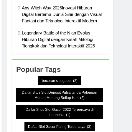
Any Witch Way 2026Inovasi Hiburan
Digital Bertema Dunia Sihir dengan Visual
Fantasi dan Teknologi Interaktif Modern
uh Misteri
Legendary Battle of the Nian Evolusi
Hiburan Digital dengan Kisah Mitologi
Tiongkok dan Teknologi Interaktif 2026
Popular Tags
bocoran slot gacor
(2)
Daftar Situs Slot Deposit Pulsa tanpa Potongan
Mudah Menang Setiap Hari
(2)
Daftar Situs Slot Gacor 2022 Terpercaya di
Indonesia
(1)
Daftar Slot Gacor Paling Terpercaya
(3)