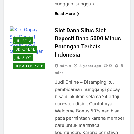
sungguh-sungguh…
Read More
Slot Dana Situs Slot
Deposit Dana 5000 Minus
JUDI BOLA
Potongan Terbaik
JUDI ONLINE
Indonesia
JUDI SLOT
admin
4 years ago
0
5
UNCATEGORIZED
mins
Judi Online – Disamping itu,
pembicaraan nunggangi gopay
bisa dilakukan selama 24 arloji
non-stop disini. Contohnya
Welcome Bonus 50% nan bisa
pada permintaan karena member
baru untuk membaca
keuntungan. Karena peristiwa