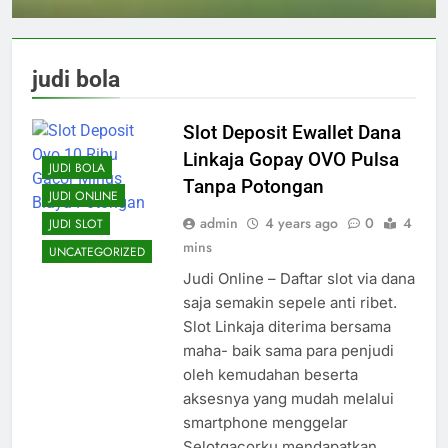
judi bola
Slot Deposit Ewallet Dana
Linkaja Gopay OVO Pulsa
JUDI BOLA
Tanpa Potongan
JUDI ONLINE
admin
4 years ago
0
4
JUDI SLOT
mins
UNCATEGORIZED
Judi Online – Daftar slot via dana
saja semakin sepele anti ribet.
Slot Linkaja diterima bersama
maha- baik sama para penjudi
oleh kemudahan beserta
aksesnya yang mudah melalui
smartphone menggelar
Selotgacorku mendapatkan