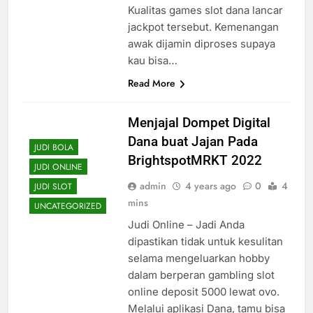
Kualitas games slot dana lancar
jackpot tersebut. Kemenangan
awak dijamin diproses supaya
kau bisa…
Read More
Menjajal Dompet Digital
Dana buat Jajan Pada
JUDI BOLA
BrightspotMRKT 2022
JUDI ONLINE
admin
4 years ago
0
4
JUDI SLOT
mins
UNCATEGORIZED
Judi Online – Jadi Anda
dipastikan tidak untuk kesulitan
selama mengeluarkan hobby
dalam berperan gambling slot
online deposit 5000 lewat ovo.
Melalui aplikasi Dana, tamu bisa