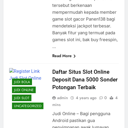
tersebut berkenaan
mempermudah kepada member
game slot gacor Panen138 bagi
mendeteksi jackpot terbesar.
Banyak fitur yang termuat pada
games slot ini, bak buy freespin,
…
Read More
Daftar Situs Slot Online
Deposit Dana 5000 Sonder
JUDI BOLA
Potongan Terbaik
JUDI ONLINE
admin
4 years ago
0
4
JUDI SLOT
mins
UNCATEGORIZED
Judi Online – Bagi pengguna
Android pastikan gua
penyimpanan awak lumayan