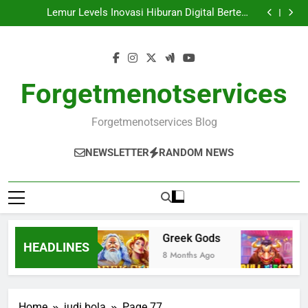
Lucky Clucks 2 Rooster Respins Inovasi Game
Skip
Bertema Peternakan Modern
Lemur Levels Inovasi Hiburan Digital Bertema
to
Petualangan Alam Modern
Any Witch Way 2026Inovasi Hiburan Digital Bertema
Dunia Sihir dengan Visual Fantasi dan Teknologi
Coin Crusher Hold and Win Menjadi Sorotan dalam
content
Interaktif Modern
Tren Game Kasual Bertema Koleksi Koin Tahun 2026
Lucky Clucks 2 Rooster Respins Inovasi Game
Bertema Peternakan Modern
Lemur Levels Inovasi Hiburan Digital Bertema
Petualangan Alam Modern
Any Witch Way 2026Inovasi Hiburan Digital Bertema
Forgetmenotservices
Dunia Sihir dengan Visual Fantasi dan Teknologi
Interaktif Modern
Forgetmenotservices Blog
NEWSLETTER
RANDOM NEWS
ytale Fortune
Greek Gods
Bul
HEADLINES
ths Ago
8 Months Ago
8 Mo
Home
judi bola
Page 77