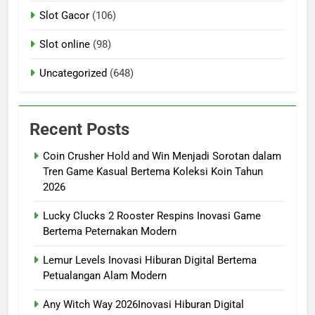
Slot Gacor
(106)
Slot online
(98)
Uncategorized
(648)
Recent Posts
Coin Crusher Hold and Win Menjadi Sorotan dalam
Tren Game Kasual Bertema Koleksi Koin Tahun
2026
Lucky Clucks 2 Rooster Respins Inovasi Game
Bertema Peternakan Modern
Lemur Levels Inovasi Hiburan Digital Bertema
Petualangan Alam Modern
Any Witch Way 2026Inovasi Hiburan Digital