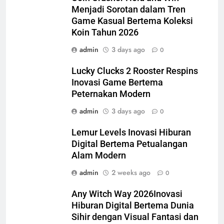
Menjadi Sorotan dalam Tren
Game Kasual Bertema Koleksi
Koin Tahun 2026
admin
3 days ago
0
Lucky Clucks 2 Rooster Respins
Inovasi Game Bertema
Peternakan Modern
admin
3 days ago
0
Lemur Levels Inovasi Hiburan
Digital Bertema Petualangan
Alam Modern
admin
2 weeks ago
0
Any Witch Way 2026Inovasi
Hiburan Digital Bertema Dunia
Sihir dengan Visual Fantasi dan