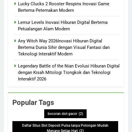
Lucky Clucks 2 Rooster Respins Inovasi Game
Bertema Peternakan Modern
Lemur Levels Inovasi Hiburan Digital Bertema
Petualangan Alam Modern
Any Witch Way 2026Inovasi Hiburan Digital
Bertema Dunia Sihir dengan Visual Fantasi dan
Teknologi Interaktif Modern
Legendary Battle of the Nian Evolusi Hiburan Digital
dengan Kisah Mitologi Tiongkok dan Teknologi
Interaktif 2026
Popular Tags
bocoran slot gacor
(2)
Daftar Situs Slot Deposit Pulsa tanpa Potongan Mudah
Menang Setiap Hari
(2)