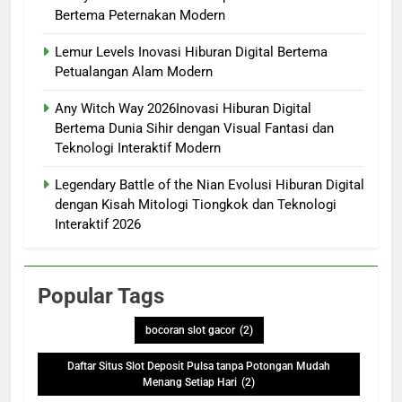
Bertema Peternakan Modern
Lemur Levels Inovasi Hiburan Digital Bertema
Petualangan Alam Modern
Any Witch Way 2026Inovasi Hiburan Digital
Bertema Dunia Sihir dengan Visual Fantasi dan
Teknologi Interaktif Modern
Legendary Battle of the Nian Evolusi Hiburan Digital
dengan Kisah Mitologi Tiongkok dan Teknologi
Interaktif 2026
Popular Tags
bocoran slot gacor
(2)
Daftar Situs Slot Deposit Pulsa tanpa Potongan Mudah
Menang Setiap Hari
(2)