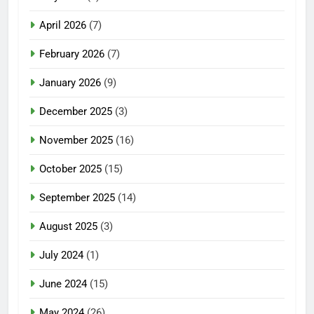
April 2026
(7)
February 2026
(7)
January 2026
(9)
December 2025
(3)
November 2025
(16)
October 2025
(15)
September 2025
(14)
August 2025
(3)
July 2024
(1)
June 2024
(15)
May 2024
(26)