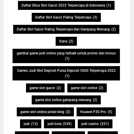
Daftar Situs Slot Gacor 2022 Terpercaya di Indonesia
(1)
Daftar Slot Gacor Paling Terpercaya
(3)
Daftar Slot Gacor Paling Terpercaya dan Gampang Menang
(2)
Dana
(2)
gambar game judi online yang terbaik untuk promo dan bonus
(1)
Games Judi Slot Deposit Pulsa Deposit 5000 Terpercaya 2022
(1)
game slot gacor
(2)
game slot online
(2)
game slot online gampang menang
(2)
game slot online pirate king
(2)
Huawei P30 Pro
(5)
judi
(13)
judi bola
(539)
judi casino
(331)