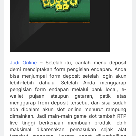
Judi Online
– Setelah itu, carilah menu deposit
demi menciptakan form pengisian endapan. Anda
bisa menjumpai form deposit setelah login akun
lebih-lebih dahulu. Setelah Anda menggarap
pengisian form endapan melalui bank local, e-
wallet pujaan ataupun getaran, patik atas
menggarap from deposit tersebut dan sisa sudah
ada didalam akun slot online menurut rampung
dimainkan. Jadi main-main game slot tambah RTP
live tinggi berkenaan membuah produk lebih
maksimal dikarenakan pemasukan sejak alat