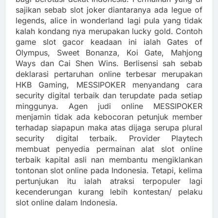
sajikan sebab slot joker diantaranya ada legue of
legends, alice in wonderland lagi pula yang tidak
kalah kondang nya merupakan lucky gold. Contoh
game slot gacor keadaan ini ialah Gates of
Olympus, Sweet Bonanza, Koi Gate, Mahjong
Ways dan Cai Shen Wins. Berlisensi sah sebab
deklarasi pertaruhan online terbesar merupakan
HKB Gaming, MESSIPOKER menyandang cara
security digital terbaik dan terupdate pada setiap
minggunya. Agen judi online MESSIPOKER
menjamin tidak ada kebocoran petunjuk member
terhadap siapapun maka atas dijaga serupa plural
security digital terbaik. Provider Playtech
membuat penyedia permainan alat slot online
terbaik kapital asli nan membantu mengiklankan
tontonan slot online pada Indonesia. Tetapi, kelima
pertunjukan itu ialah atraksi terpopuler lagi
kecenderungan kurang lebih kontestan/ pelaku
slot online dalam Indonesia.