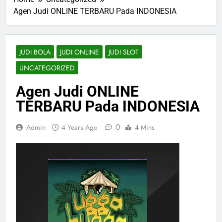
Agen Judi ONLINE TERBARU Pada INDONESIA
JUDI BOLA
JUDI ONLINE
JUDI SLOT
UNCATEGORIZED
Agen Judi ONLINE
TERBARU Pada INDONESIA
0
Admin
4 Years Ago
4 Mins