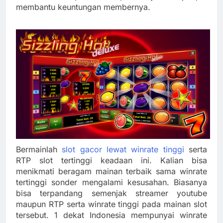
membantu keuntungan membernya.
Bermainlah
slot gacor lewat winrate tinggi
serta
RTP slot tertinggi keadaan ini. Kalian bisa
menikmati beragam mainan terbaik sama winrate
tertinggi sonder mengalami kesusahan. Biasanya
bisa terpandang semenjak streamer youtube
maupun RTP serta winrate tinggi pada mainan slot
tersebut. 1 dekat Indonesia mempunyai winrate