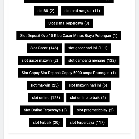
slot88
(2)
slot anti rungkat
(11)
Slot Dana Terpercaya
(3)
Slot Deposit Ovo 10 Ribu Gacor Minus Biaya Potongan
(1)
Slot Gacor
(146)
slot gacor hari ini
(111)
slot gacor maxwin
(2)
slot gampang menang
(122)
Slot Gopay Slot Deposit Gopay 5000 tanpa Potongan
(1)
slot maxwin
(25)
slot maxwin hari ini
(6)
slot online
(128)
slot online terbaik
(2)
Slot Online Terpercaya
(3)
slot pragmaticplay
(2)
slot terbaik
(20)
slot terpercaya
(117)