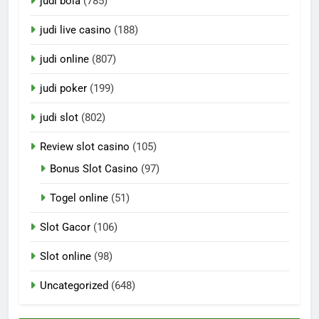
judi bola
(785)
judi live casino
(188)
judi online
(807)
judi poker
(199)
judi slot
(802)
Review slot casino
(105)
Bonus Slot Casino
(97)
Togel online
(51)
Slot Gacor
(106)
Slot online
(98)
Uncategorized
(648)