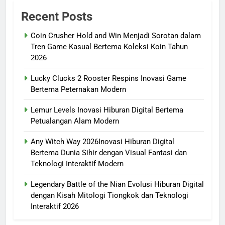
Recent Posts
Coin Crusher Hold and Win Menjadi Sorotan dalam
Tren Game Kasual Bertema Koleksi Koin Tahun
2026
Lucky Clucks 2 Rooster Respins Inovasi Game
Bertema Peternakan Modern
Lemur Levels Inovasi Hiburan Digital Bertema
Petualangan Alam Modern
Any Witch Way 2026Inovasi Hiburan Digital
Bertema Dunia Sihir dengan Visual Fantasi dan
Teknologi Interaktif Modern
Legendary Battle of the Nian Evolusi Hiburan Digital
dengan Kisah Mitologi Tiongkok dan Teknologi
Interaktif 2026