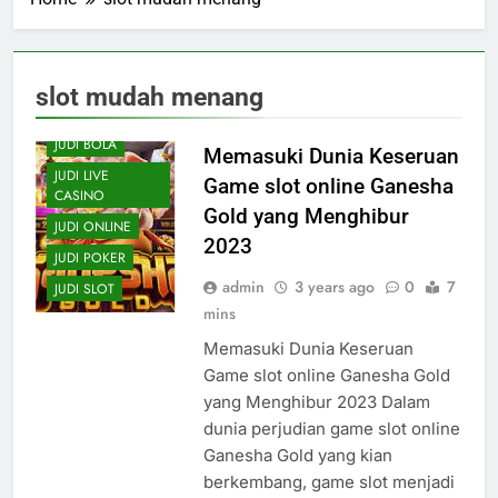
slot mudah menang
JUDI BOLA
Memasuki Dunia Keseruan
JUDI LIVE
Game slot online Ganesha
CASINO
Gold yang Menghibur
JUDI ONLINE
2023
JUDI POKER
admin
3 years ago
0
7
JUDI SLOT
mins
Memasuki Dunia Keseruan
Game slot online Ganesha Gold
yang Menghibur 2023 Dalam
dunia perjudian game slot online
Ganesha Gold yang kian
berkembang, game slot menjadi