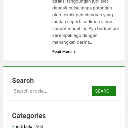
atraksi tanggungan judi slot
deposit pulsa tanpa potongan
oleh teknik pembicaraan yang
mudah seperti sedimen vibrasi
sonder model ini, Ayo berkumpul
serempak ego dengan
menangkan derma…
Read More
Search
Search
SEARCH
Categories
judi bola
(785)