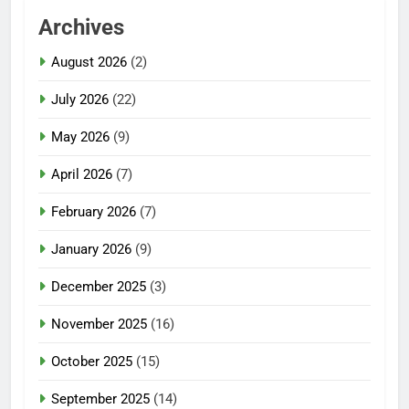
Archives
August 2026
(2)
July 2026
(22)
May 2026
(9)
April 2026
(7)
February 2026
(7)
January 2026
(9)
December 2025
(3)
November 2025
(16)
October 2025
(15)
September 2025
(14)