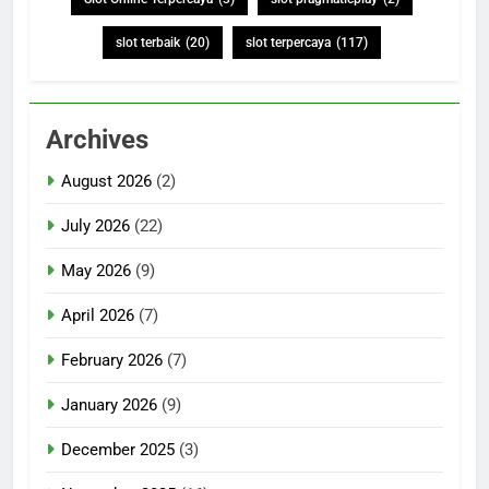
slot terbaik
(20)
slot terpercaya
(117)
Archives
August 2026
(2)
July 2026
(22)
May 2026
(9)
April 2026
(7)
February 2026
(7)
January 2026
(9)
December 2025
(3)