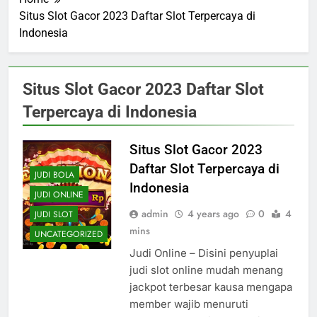
Situs Slot Gacor 2023 Daftar Slot Terpercaya di
Indonesia
Situs Slot Gacor 2023 Daftar Slot
Terpercaya di Indonesia
Situs Slot Gacor 2023
Daftar Slot Terpercaya di
JUDI BOLA
Indonesia
JUDI ONLINE
admin
4 years ago
0
4
JUDI SLOT
mins
UNCATEGORIZED
Judi Online – Disini penyuplai
judi slot online mudah menang
jackpot terbesar kausa mengapa
member wajib menuruti