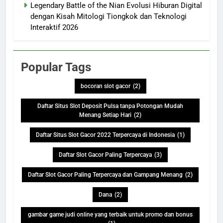
Legendary Battle of the Nian Evolusi Hiburan Digital
dengan Kisah Mitologi Tiongkok dan Teknologi
Interaktif 2026
Popular Tags
bocoran slot gacor
(2)
Daftar Situs Slot Deposit Pulsa tanpa Potongan Mudah
Menang Setiap Hari
(2)
Daftar Situs Slot Gacor 2022 Terpercaya di Indonesia
(1)
Daftar Slot Gacor Paling Terpercaya
(3)
Daftar Slot Gacor Paling Terpercaya dan Gampang Menang
(2)
Dana
(2)
gambar game judi online yang terbaik untuk promo dan bonus