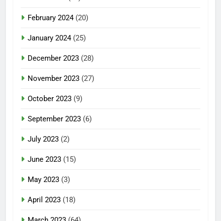
February 2024
(20)
January 2024
(25)
December 2023
(28)
November 2023
(27)
October 2023
(9)
September 2023
(6)
July 2023
(2)
June 2023
(15)
May 2023
(3)
April 2023
(18)
March 2023
(64)