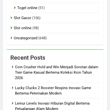
Togel online
(51)
Slot Gacor
(106)
Slot online
(98)
Uncategorized
(648)
Recent Posts
Coin Crusher Hold and Win Menjadi Sorotan dalam
Tren Game Kasual Bertema Koleksi Koin Tahun
2026
Lucky Clucks 2 Rooster Respins Inovasi Game
Bertema Peternakan Modern
Lemur Levels Inovasi Hiburan Digital Bertema
Petualangan Alam Modern