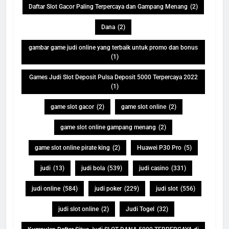
Daftar Slot Gacor Paling Terpercaya dan Gampang Menang
(2)
Dana
(2)
gambar game judi online yang terbaik untuk promo dan bonus
(1)
Games Judi Slot Deposit Pulsa Deposit 5000 Terpercaya 2022
(1)
game slot gacor
(2)
game slot online
(2)
game slot online gampang menang
(2)
game slot online pirate king
(2)
Huawei P30 Pro
(5)
judi
(13)
judi bola
(539)
judi casino
(331)
judi online
(584)
judi poker
(229)
judi slot
(556)
judi slot online
(2)
Judi Togel
(32)