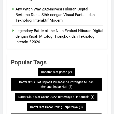
Any Witch Way 2026Inovasi Hiburan Digital
Bertema Dunia Sihir dengan Visual Fantasi dan
Teknologi Interaktif Modern
Legendary Battle of the Nian Evolusi Hiburan Digital
dengan Kisah Mitologi Tiongkok dan Teknologi
Interaktif 2026
Popular Tags
bocoran slot gacor
(2)
Daftar Situs Slot Deposit Pulsa tanpa Potongan Mudah
Menang Setiap Hari
(2)
Daftar Situs Slot Gacor 2022 Terpercaya di Indonesia
(1)
Daftar Slot Gacor Paling Terpercaya
(3)