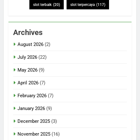
slot terbaik
(20)
slot terpercaya
(117)
Archives
August 2026
(2)
July 2026
(22)
May 2026
(9)
April 2026
(7)
February 2026
(7)
January 2026
(9)
December 2025
(3)
November 2025
(16)