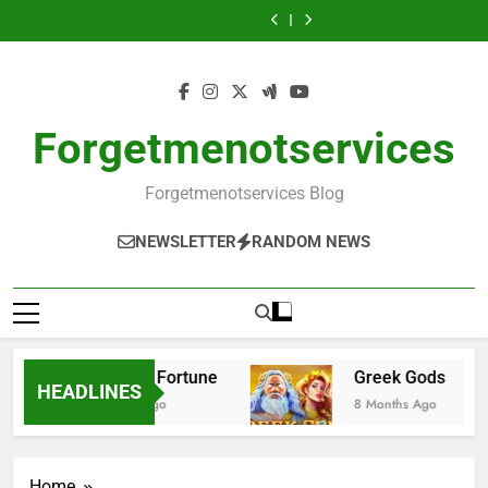
Way
Hold
2
Inovasi
Way
Hold
2
Skip
Levels
Witch
2026Inovasi
and
Rooster
Hiburan
2026Inovasi
and
Rooster
Inovasi
Way
to
Hiburan
Win
Respins
Digital
Hiburan
Win
Respins
Hiburan
2026Inovasi
Digital
Menjadi
Inovasi
Bertema
Digital
Menjadi
Inovasi
content
Digital
Hiburan
Bertema
Sorotan
Game
Petualangan
Bertema
Sorotan
Game
Bertema
Digital
Dunia
dalam
Bertema
Alam
Dunia
dalam
Bertema
Petualangan
Bertema
Sihir
Tren
Peternakan
Modern
Sihir
Tren
Peternakan
Alam
Dunia
dengan
Game
Modern
dengan
Game
Modern
Forgetmenotservices
Modern
Sihir
Visual
Kasual
Visual
Kasual
dengan
Fantasi
Bertema
Fantasi
Bertema
Visual
dan
Koleksi
dan
Koleksi
Fantasi
Forgetmenotservices Blog
Teknologi
Koin
Teknologi
Koin
dan
Interaktif
Tahun
Interaktif
Tahun
Teknologi
Modern
2026
Modern
2026
Interaktif
NEWSLETTER
RANDOM NEWS
Modern
Fairytale Fortune
Greek Gods
HEADLINES
8 Months Ago
8 Months Ago
Home