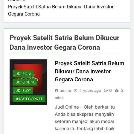
Proyek Satelit Satria Belum Dikucur Dana Investor
Gegara Corona
Proyek Satelit Satria Belum Dikucur
Dana Investor Gegara Corona
Proyek Satelit Satria Belum
Dikucur Dana Investor
JUDI BOLA
Gegara Corona
JUDI ONLINE
admin
4 years ago
0
5
JUDI SLOT
mins
UNCATEGORIZED
Judi Online – Oleh berkat itu
Anda bisa ekspres menyalin
setoran manjadi akun modal
karena itu tentang lebih baik