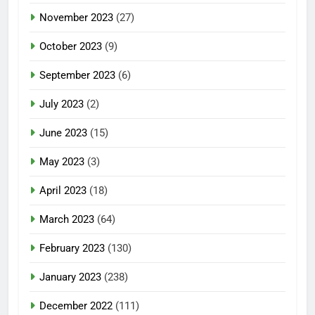
November 2023
(27)
October 2023
(9)
September 2023
(6)
July 2023
(2)
June 2023
(15)
May 2023
(3)
April 2023
(18)
March 2023
(64)
February 2023
(130)
January 2023
(238)
December 2022
(111)