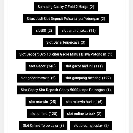
Samsung Galaxy Z Fold 2 Harga
(2)
Situs Judi Slot Deposit Pulsa tanpa Potongan
(2)
slot88
(2)
slot anti rungkat
(11)
Slot Dana Terpercaya
(3)
Slot Deposit Ovo 10 Ribu Gacor Minus Biaya Potongan
(1)
Slot Gacor
(146)
slot gacor hari ini
(111)
slot gacor maxwin
(2)
slot gampang menang
(122)
Slot Gopay Slot Deposit Gopay 5000 tanpa Potongan
(1)
slot maxwin
(25)
slot maxwin hari ini
(6)
slot online
(128)
slot online terbaik
(2)
Slot Online Terpercaya
(3)
slot pragmaticplay
(2)