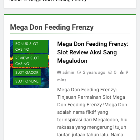
Mega Don Feeding Frenzy
Mega Don Feeding Frenzy:
BONUS SLOT
CASINO
Slot Review Aksi Sang
REVIEW SLOT
Megalodon
CASINO
admin
2 years ago
0
9
SLOT GACOR
mins
SLOT ONLINE
Mega Don Feeding Frenzy:
Tinjauan Permainan Slot Mega
Don Feeding Frenzy !Mega Don
adalah nama fiktif yang
terinspirasi dari Megalodon, hiu
raksasa yang mengarungi tujuh
lautan jutaan tahun lalu. Nama