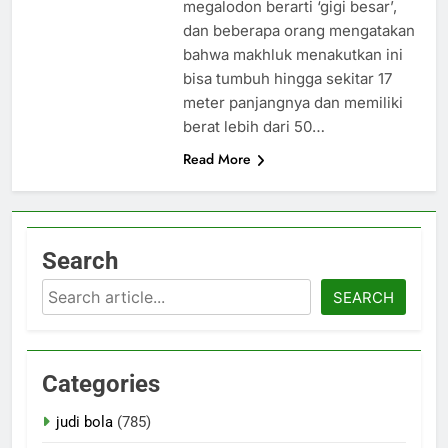
megalodon berarti ‘gigi besar’,
dan beberapa orang mengatakan
bahwa makhluk menakutkan ini
bisa tumbuh hingga sekitar 17
meter panjangnya dan memiliki
berat lebih dari 50…
Read More
Search
Search
SEARCH
Categories
judi bola
(785)