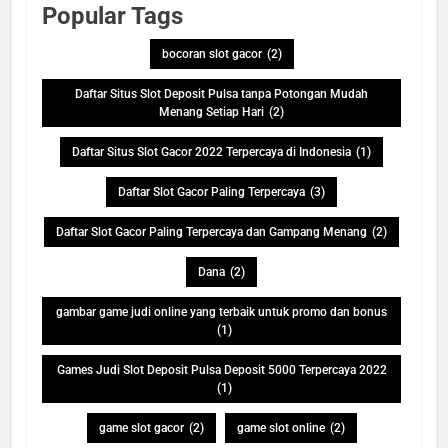
Popular Tags
bocoran slot gacor
(2)
Daftar Situs Slot Deposit Pulsa tanpa Potongan Mudah
Menang Setiap Hari
(2)
Daftar Situs Slot Gacor 2022 Terpercaya di Indonesia
(1)
Daftar Slot Gacor Paling Terpercaya
(3)
Daftar Slot Gacor Paling Terpercaya dan Gampang Menang
(2)
Dana
(2)
gambar game judi online yang terbaik untuk promo dan bonus
(1)
Games Judi Slot Deposit Pulsa Deposit 5000 Terpercaya 2022
(1)
game slot gacor
(2)
game slot online
(2)