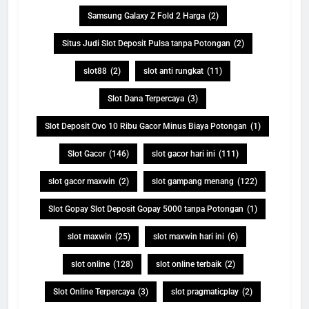
Samsung Galaxy Z Fold 2 Harga
(2)
Situs Judi Slot Deposit Pulsa tanpa Potongan
(2)
slot88
(2)
slot anti rungkat
(11)
Slot Dana Terpercaya
(3)
Slot Deposit Ovo 10 Ribu Gacor Minus Biaya Potongan
(1)
Slot Gacor
(146)
slot gacor hari ini
(111)
slot gacor maxwin
(2)
slot gampang menang
(122)
Slot Gopay Slot Deposit Gopay 5000 tanpa Potongan
(1)
slot maxwin
(25)
slot maxwin hari ini
(6)
slot online
(128)
slot online terbaik
(2)
Slot Online Terpercaya
(3)
slot pragmaticplay
(2)