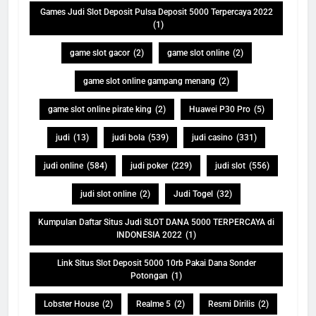
Games Judi Slot Deposit Pulsa Deposit 5000 Terpercaya 2022
(1)
game slot gacor
(2)
game slot online
(2)
game slot online gampang menang
(2)
game slot online pirate king
(2)
Huawei P30 Pro
(5)
judi
(13)
judi bola
(539)
judi casino
(331)
judi online
(584)
judi poker
(229)
judi slot
(556)
judi slot online
(2)
Judi Togel
(32)
Kumpulan Daftar Situs Judi SLOT DANA 5000 TERPERCAYA di
INDONESIA 2022
(1)
Link Situs Slot Deposit 5000 10rb Pakai Dana Sonder
Potongan
(1)
Lobster House
(2)
Realme 5
(2)
Resmi Dirilis
(2)