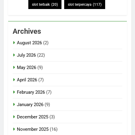
slot terbaik
(20)
slot terpercaya
(117)
Archives
August 2026
(2)
July 2026
(22)
May 2026
(9)
April 2026
(7)
February 2026
(7)
January 2026
(9)
December 2025
(3)
November 2025
(16)