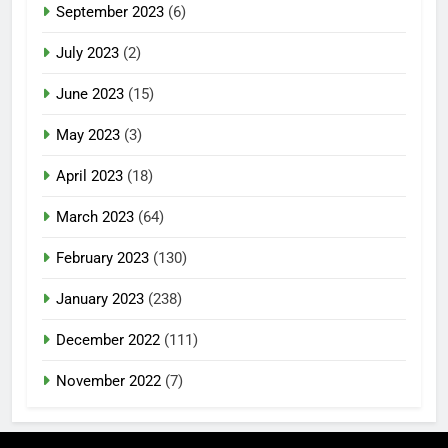
September 2023
(6)
July 2023
(2)
June 2023
(15)
May 2023
(3)
April 2023
(18)
March 2023
(64)
February 2023
(130)
January 2023
(238)
December 2022
(111)
November 2022
(7)