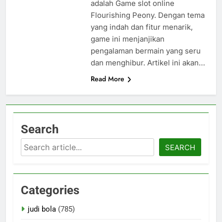
adalah Game slot online
Flourishing Peony. Dengan tema
yang indah dan fitur menarik,
game ini menjanjikan
pengalaman bermain yang seru
dan menghibur. Artikel ini akan…
Read More
Search
Search
SEARCH
Categories
judi bola
(785)