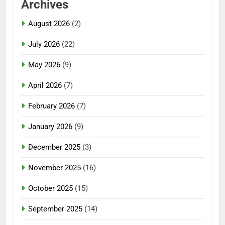
Archives
August 2026
(2)
July 2026
(22)
May 2026
(9)
April 2026
(7)
February 2026
(7)
January 2026
(9)
December 2025
(3)
November 2025
(16)
October 2025
(15)
September 2025
(14)