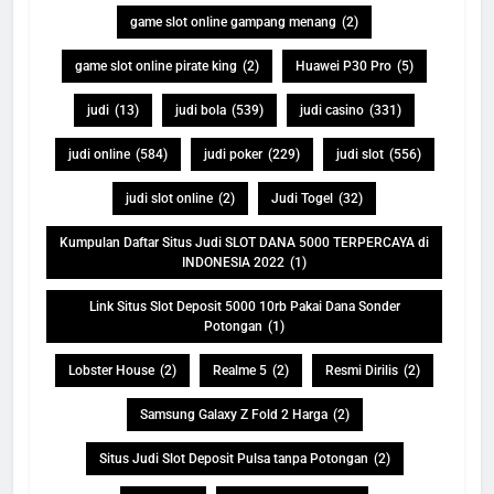
game slot online gampang menang
(2)
game slot online pirate king
(2)
Huawei P30 Pro
(5)
judi
(13)
judi bola
(539)
judi casino
(331)
judi online
(584)
judi poker
(229)
judi slot
(556)
judi slot online
(2)
Judi Togel
(32)
Kumpulan Daftar Situs Judi SLOT DANA 5000 TERPERCAYA di
INDONESIA 2022
(1)
Link Situs Slot Deposit 5000 10rb Pakai Dana Sonder
Potongan
(1)
Lobster House
(2)
Realme 5
(2)
Resmi Dirilis
(2)
Samsung Galaxy Z Fold 2 Harga
(2)
Situs Judi Slot Deposit Pulsa tanpa Potongan
(2)