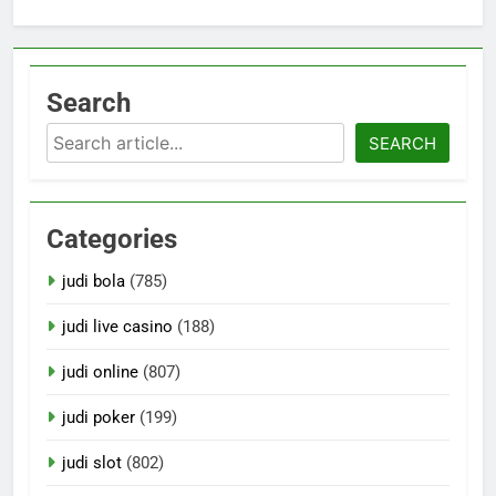
Search
Search
SEARCH
Categories
judi bola
(785)
judi live casino
(188)
judi online
(807)
judi poker
(199)
judi slot
(802)