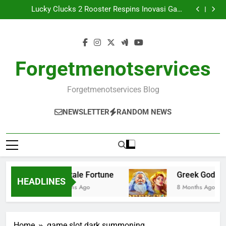
Coin Crusher Hold and Win Menjadi Sorotan dalam
Skip
Interaktif Modern
Tren Game Kasual Bertema Koleksi Koin Tahun 2026
Lucky Clucks 2 Rooster Respins Inovasi Game
to
Bertema Peternakan Modern
Lemur Levels Inovasi Hiburan Digital Bertema
Petualangan Alam Modern
Any Witch Way 2026Inovasi Hiburan Digital Bertema
content
Dunia Sihir dengan Visual Fantasi dan Teknologi
Coin Crusher Hold and Win Menjadi Sorotan dalam
Interaktif Modern
Tren Game Kasual Bertema Koleksi Koin Tahun 2026
Lucky Clucks 2 Rooster Respins Inovasi Game
Bertema Peternakan Modern
Lemur Levels Inovasi Hiburan Digital Bertema
Forgetmenotservices
Petualangan Alam Modern
Any Witch Way 2026Inovasi Hiburan Digital Bertema
Dunia Sihir dengan Visual Fantasi dan Teknologi
Interaktif Modern
Forgetmenotservices Blog
NEWSLETTER
RANDOM NEWS
Fairytale Fortune
Greek Gods
HEADLINES
8 Months Ago
8 Months Ago
Home
game slot dark summoning