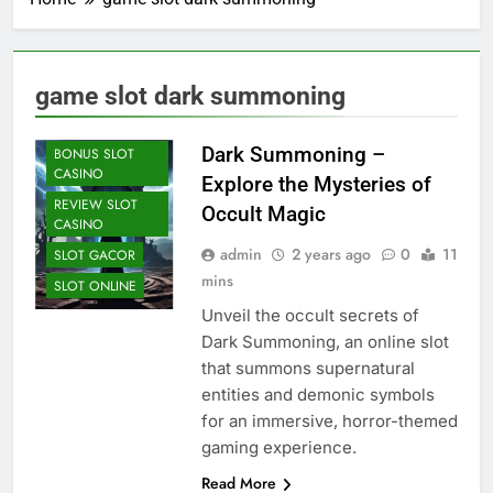
game slot dark summoning
Dark Summoning –
BONUS SLOT
CASINO
Explore the Mysteries of
REVIEW SLOT
Occult Magic
CASINO
admin
2 years ago
0
11
SLOT GACOR
mins
SLOT ONLINE
Unveil the occult secrets of
Dark Summoning, an online slot
that summons supernatural
entities and demonic symbols
for an immersive, horror-themed
gaming experience.
Read More