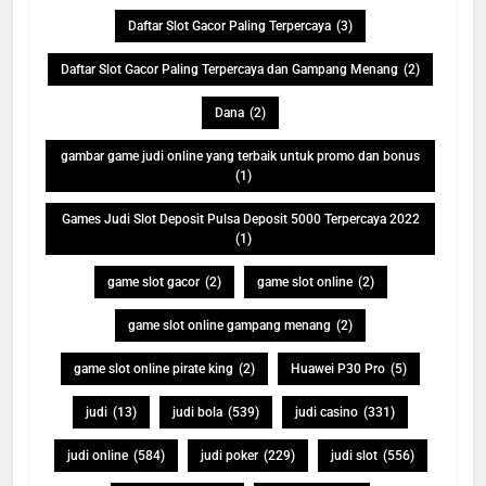
Daftar Slot Gacor Paling Terpercaya
(3)
Daftar Slot Gacor Paling Terpercaya dan Gampang Menang
(2)
Dana
(2)
gambar game judi online yang terbaik untuk promo dan bonus
(1)
Games Judi Slot Deposit Pulsa Deposit 5000 Terpercaya 2022
(1)
game slot gacor
(2)
game slot online
(2)
game slot online gampang menang
(2)
game slot online pirate king
(2)
Huawei P30 Pro
(5)
judi
(13)
judi bola
(539)
judi casino
(331)
judi online
(584)
judi poker
(229)
judi slot
(556)