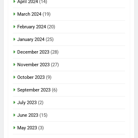
April 2024
(14)
March 2024
(19)
February 2024
(20)
January 2024
(25)
December 2023
(28)
November 2023
(27)
October 2023
(9)
September 2023
(6)
July 2023
(2)
June 2023
(15)
May 2023
(3)