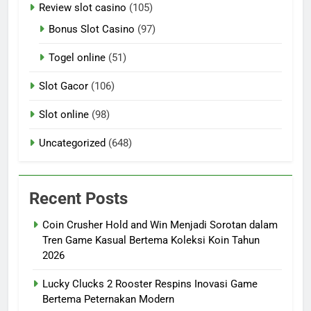
Review slot casino
(105)
Bonus Slot Casino
(97)
Togel online
(51)
Slot Gacor
(106)
Slot online
(98)
Uncategorized
(648)
Recent Posts
Coin Crusher Hold and Win Menjadi Sorotan dalam
Tren Game Kasual Bertema Koleksi Koin Tahun
2026
Lucky Clucks 2 Rooster Respins Inovasi Game
Bertema Peternakan Modern