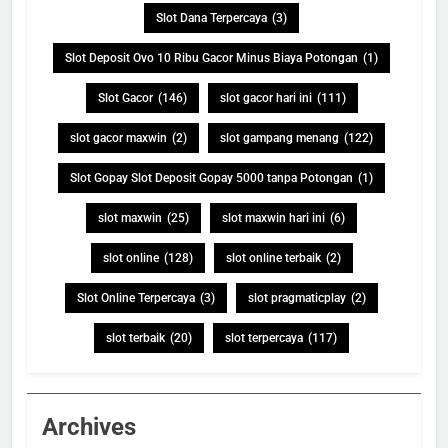
Slot Dana Terpercaya
(3)
Slot Deposit Ovo 10 Ribu Gacor Minus Biaya Potongan
(1)
Slot Gacor
(146)
slot gacor hari ini
(111)
slot gacor maxwin
(2)
slot gampang menang
(122)
Slot Gopay Slot Deposit Gopay 5000 tanpa Potongan
(1)
slot maxwin
(25)
slot maxwin hari ini
(6)
slot online
(128)
slot online terbaik
(2)
Slot Online Terpercaya
(3)
slot pragmaticplay
(2)
slot terbaik
(20)
slot terpercaya
(117)
Archives