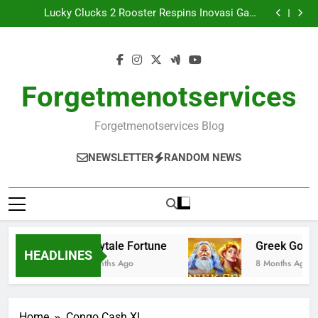
Coin Crusher Hold and Win Menjadi Sorotan dalam
Skip
Interaktif Modern
Tren Game Kasual Bertema Koleksi Koin Tahun 2026
Lucky Clucks 2 Rooster Respins Inovasi Game
to
Bertema Peternakan Modern
Lemur Levels Inovasi Hiburan Digital Bertema
Petualangan Alam Modern
Any Witch Way 2026Inovasi Hiburan Digital Bertema
content
Dunia Sihir dengan Visual Fantasi dan Teknologi
Coin Crusher Hold and Win Menjadi Sorotan dalam
Interaktif Modern
Tren Game Kasual Bertema Koleksi Koin Tahun 2026
Lucky Clucks 2 Rooster Respins Inovasi Game
Bertema Peternakan Modern
Lemur Levels Inovasi Hiburan Digital Bertema
Forgetmenotservices
Petualangan Alam Modern
Any Witch Way 2026Inovasi Hiburan Digital Bertema
Dunia Sihir dengan Visual Fantasi dan Teknologi
Interaktif Modern
Forgetmenotservices Blog
NEWSLETTER
RANDOM NEWS
Fairytale Fortune
Greek Gods
HEADLINES
8 Months Ago
8 Months Ago
Home
Congo Cash XL