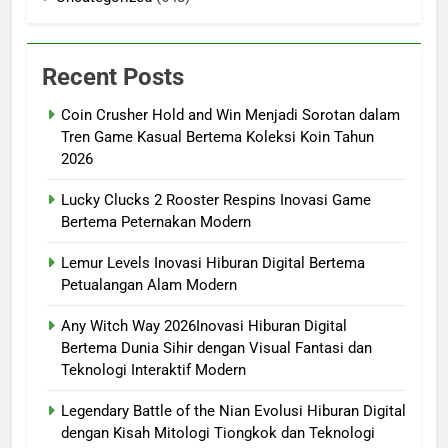
Recent Posts
Coin Crusher Hold and Win Menjadi Sorotan dalam
Tren Game Kasual Bertema Koleksi Koin Tahun
2026
Lucky Clucks 2 Rooster Respins Inovasi Game
Bertema Peternakan Modern
Lemur Levels Inovasi Hiburan Digital Bertema
Petualangan Alam Modern
Any Witch Way 2026Inovasi Hiburan Digital
Bertema Dunia Sihir dengan Visual Fantasi dan
Teknologi Interaktif Modern
Legendary Battle of the Nian Evolusi Hiburan Digital
dengan Kisah Mitologi Tiongkok dan Teknologi