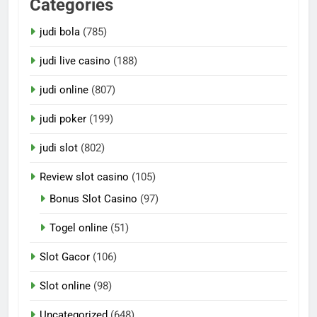
Categories
judi bola
(785)
judi live casino
(188)
judi online
(807)
judi poker
(199)
judi slot
(802)
Review slot casino
(105)
Bonus Slot Casino
(97)
Togel online
(51)
Slot Gacor
(106)
Slot online
(98)
Uncategorized
(648)