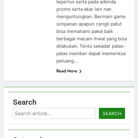
teperlus serta pada adenda
promo serta akar lain nan
menguntungkan. Bermain game
simpanan apapun cengli patut
bisa memahami pakai baik
berbagai macam ihwal yang bisa
dilakukan. Tentu sekadar palas-
palas member dapat memeriksa
peluang…
Read More
Search
Search
SEARCH