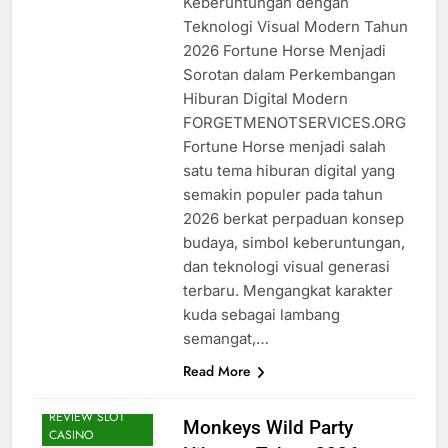
Keberuntungan dengan
Teknologi Visual Modern Tahun
2026 Fortune Horse Menjadi
Sorotan dalam Perkembangan
Hiburan Digital Modern
FORGETMENOTSERVICES.ORG
Fortune Horse menjadi salah
satu tema hiburan digital yang
semakin populer pada tahun
BONUS SLOT
2026 berkat perpaduan konsep
CASINO
budaya, simbol keberuntungan,
JUDI BOLA
dan teknologi visual generasi
JUDI LIVE
terbaru. Mengangkat karakter
CASINO
kuda sebagai lambang
JUDI ONLINE
semangat,…
JUDI POKER
Read More
JUDI SLOT
REVIEW SLOT
Monkeys Wild Party
CASINO