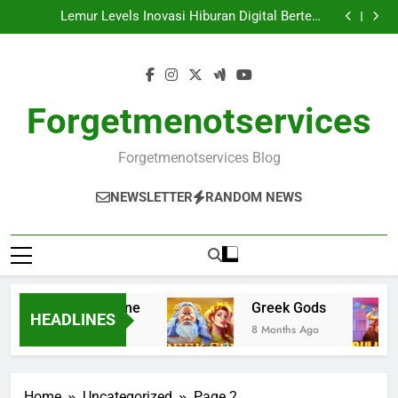
Lucky Clucks 2 Rooster Respins Inovasi Game
Skip
Bertema Peternakan Modern
Lemur Levels Inovasi Hiburan Digital Bertema
to
Petualangan Alam Modern
Any Witch Way 2026Inovasi Hiburan Digital Bertema
Dunia Sihir dengan Visual Fantasi dan Teknologi
Coin Crusher Hold and Win Menjadi Sorotan dalam
content
Interaktif Modern
Tren Game Kasual Bertema Koleksi Koin Tahun 2026
Lucky Clucks 2 Rooster Respins Inovasi Game
Bertema Peternakan Modern
Lemur Levels Inovasi Hiburan Digital Bertema
Petualangan Alam Modern
Any Witch Way 2026Inovasi Hiburan Digital Bertema
Forgetmenotservices
Dunia Sihir dengan Visual Fantasi dan Teknologi
Interaktif Modern
Forgetmenotservices Blog
NEWSLETTER
RANDOM NEWS
Fairytale Fortune
Greek Gods
HEADLINES
8 Months Ago
8 Months Ago
Home
Uncategorized
Page 2