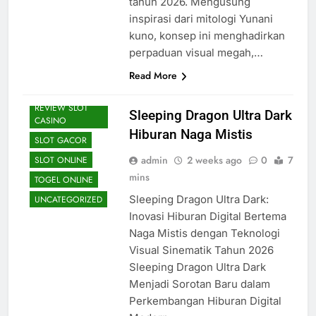
tahun 2026. Mengusung
JUDI LIVE
inspirasi dari mitologi Yunani
CASINO
kuno, konsep ini menghadirkan
JUDI ONLINE
perpaduan visual megah,…
JUDI POKER
Read More
JUDI SLOT
REVIEW SLOT
Sleeping Dragon Ultra Dark
CASINO
Hiburan Naga Mistis
SLOT GACOR
admin
2 weeks ago
0
7
SLOT ONLINE
mins
TOGEL ONLINE
Sleeping Dragon Ultra Dark:
UNCATEGORIZED
Inovasi Hiburan Digital Bertema
Naga Mistis dengan Teknologi
Visual Sinematik Tahun 2026
Sleeping Dragon Ultra Dark
Menjadi Sorotan Baru dalam
Perkembangan Hiburan Digital