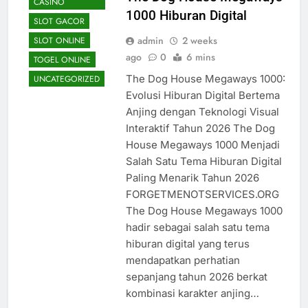
CASINO
1000 Hiburan Digital
SLOT GACOR
admin
2 weeks
SLOT ONLINE
ago
0
6 mins
TOGEL ONLINE
The Dog House Megaways 1000:
UNCATEGORIZED
Evolusi Hiburan Digital Bertema
Anjing dengan Teknologi Visual
Interaktif Tahun 2026 The Dog
House Megaways 1000 Menjadi
Salah Satu Tema Hiburan Digital
Paling Menarik Tahun 2026
FORGETMENOTSERVICES.ORG
BONUS SLOT
The Dog House Megaways 1000
CASINO
hadir sebagai salah satu tema
JUDI BOLA
hiburan digital yang terus
JUDI LIVE
mendapatkan perhatian
CASINO
sepanjang tahun 2026 berkat
JUDI ONLINE
kombinasi karakter anjing…