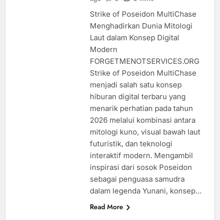
Strike of Poseidon MultiChase
Menghadirkan Dunia Mitologi
Laut dalam Konsep Digital
Modern
FORGETMENOTSERVICES.ORG
Strike of Poseidon MultiChase
menjadi salah satu konsep
hiburan digital terbaru yang
menarik perhatian pada tahun
2026 melalui kombinasi antara
BONUS SLOT
mitologi kuno, visual bawah laut
CASINO
futuristik, dan teknologi
JUDI BOLA
interaktif modern. Mengambil
JUDI LIVE
inspirasi dari sosok Poseidon
CASINO
sebagai penguasa samudra
JUDI ONLINE
dalam legenda Yunani, konsep…
JUDI POKER
Read More
JUDI SLOT