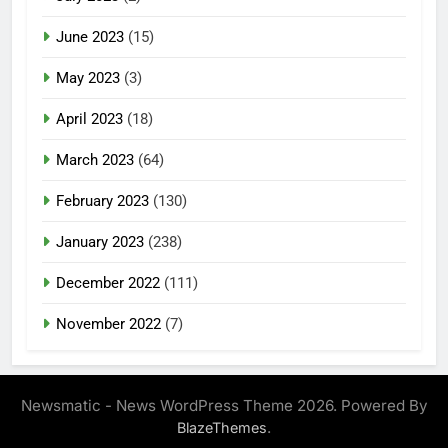
June 2023
(15)
May 2023
(3)
April 2023
(18)
March 2023
(64)
February 2023
(130)
January 2023
(238)
December 2022
(111)
November 2022
(7)
Newsmatic - News WordPress Theme 2026. Powered By
.
BlazeThemes