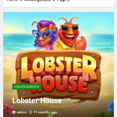
UNCATEGORIZED
BONUS SLOT
Lobster House
CASINO
JUDI BOLA
admin
11 months ago
JUDI LIVE