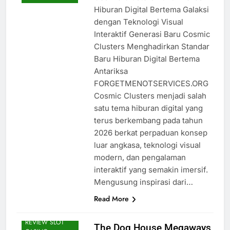
Hiburan Digital Bertema Galaksi
dengan Teknologi Visual
Interaktif Generasi Baru Cosmic
Clusters Menghadirkan Standar
Baru Hiburan Digital Bertema
Antariksa
FORGETMENOTSERVICES.ORG
Cosmic Clusters menjadi salah
satu tema hiburan digital yang
BONUS SLOT
terus berkembang pada tahun
CASINO
2026 berkat perpaduan konsep
JUDI BOLA
luar angkasa, teknologi visual
JUDI LIVE
modern, dan pengalaman
CASINO
interaktif yang semakin imersif.
JUDI ONLINE
Mengusung inspirasi dari…
JUDI POKER
Read More
JUDI SLOT
REVIEW SLOT
The Dog House Megaways