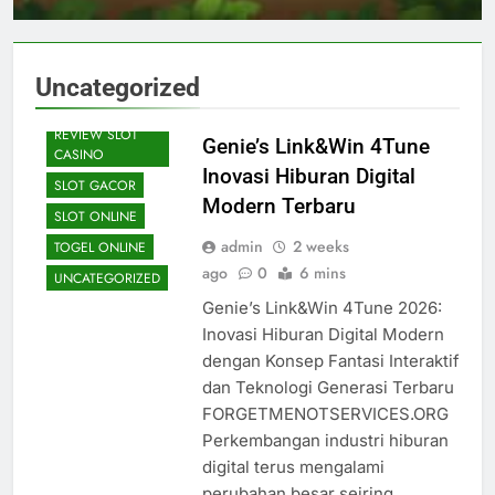
CASINO
JUDI ONLINE
JUDI POKER
Uncategorized
JUDI SLOT
REVIEW SLOT
Genie’s Link&Win 4Tune
CASINO
Inovasi Hiburan Digital
SLOT GACOR
Modern Terbaru
SLOT ONLINE
admin
2 weeks
TOGEL ONLINE
ago
0
6 mins
UNCATEGORIZED
Genie’s Link&Win 4Tune 2026:
Inovasi Hiburan Digital Modern
dengan Konsep Fantasi Interaktif
dan Teknologi Generasi Terbaru
FORGETMENOTSERVICES.ORG
Perkembangan industri hiburan
digital terus mengalami
perubahan besar seiring